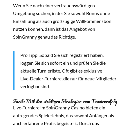
Wenn Sie nach einer vertrauenswürdigen
Umgebung suchen, in der Sie sowohl Bonus ohne
Einzahlung als auch großzügige Willkommensboni
nutzen können, dann ist das Angebot von
SpinGranny genau das Richtige.
Pro Tipp: Sobald Sie sich registriert haben,
loggen Sie sich sofort ein und prüfen Sie die
aktuelle Turnierliste. Oft gibt es exklusive
Live‑Dealer‑Turniere, die nur für neue Mitglieder
verfügbar sind.
Fazit: Mit den richtigen Strategien zum Turniererfolg
Live‑Turniere im SpinGranny Casino bieten ein
aufregendes Spielerlebnis, das sowohl Anfänger als
auch erfahrene Profis begeistert. Durch das