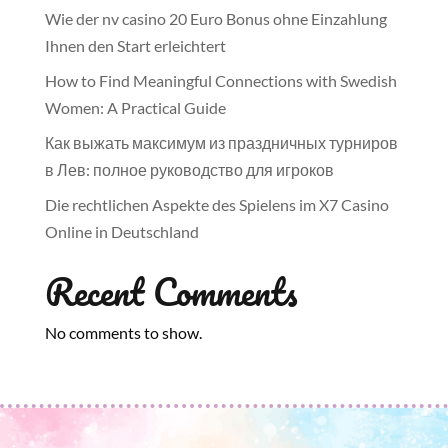
Wie der nv casino 20 Euro Bonus ohne Einzahlung
Ihnen den Start erleichtert
How to Find Meaningful Connections with Swedish
Women: A Practical Guide
Как выжать максимум из праздничных турниров
в Лев: полное руководство для игроков
Die rechtlichen Aspekte des Spielens im X7 Casino
Online in Deutschland
Recent Comments
No comments to show.