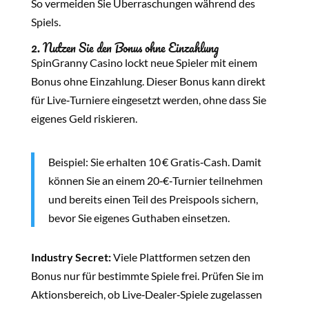
So vermeiden Sie Überraschungen während des
Spiels.
2. Nutzen Sie den Bonus ohne Einzahlung
SpinGranny Casino lockt neue Spieler mit einem
Bonus ohne Einzahlung. Dieser Bonus kann direkt
für Live‑Turniere eingesetzt werden, ohne dass Sie
eigenes Geld riskieren.
Beispiel: Sie erhalten 10 € Gratis‑Cash. Damit
können Sie an einem 20‑€‑Turnier teilnehmen
und bereits einen Teil des Preispools sichern,
bevor Sie eigenes Guthaben einsetzen.
Industry Secret:
Viele Plattformen setzen den
Bonus nur für bestimmte Spiele frei. Prüfen Sie im
Aktionsbereich, ob Live‑Dealer‑Spiele zugelassen