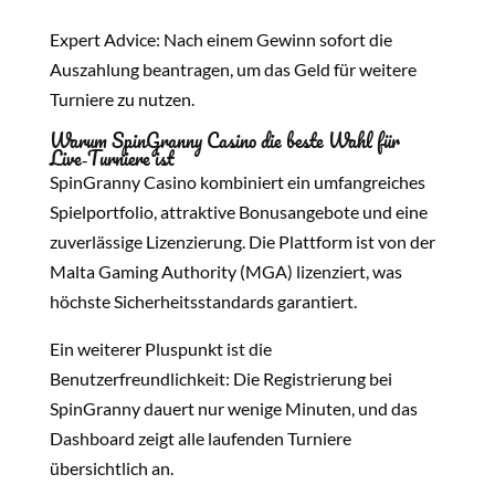
Expert Advice: Nach einem Gewinn sofort die
Auszahlung beantragen, um das Geld für weitere
Turniere zu nutzen.
Warum SpinGranny Casino die beste Wahl für
Live‑Turniere ist
SpinGranny Casino kombiniert ein umfangreiches
Spielportfolio, attraktive Bonusangebote und eine
zuverlässige Lizenzierung. Die Plattform ist von der
Malta Gaming Authority (MGA) lizenziert, was
höchste Sicherheitsstandards garantiert.
Ein weiterer Pluspunkt ist die
Benutzerfreundlichkeit: Die Registrierung bei
SpinGranny dauert nur wenige Minuten, und das
Dashboard zeigt alle laufenden Turniere
übersichtlich an.