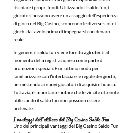
rischiare i propri fondi. Utilizzando il saldo fun, i
giocatori possono avere un assaggio dell’esperienza
di gioco del Big Casino, scoprendo le diverse slot e i
giochi da tavolo prima di impegnarsi con denaro
reale.
In genere, il saldo fun viene fornito agli utenti al
momento della registrazione o come parte di
promozioni speciali. È un ottimo modo per
familiarizzare con l’interfaccia e le regole dei giochi,
permettendo ai nuovi giocatori di acquisire fiducia.
Tuttavia, è importante notare che le vincite ottenute
utilizzando il saldo fun non possono essere
prelevate.
I vantaggi dell’utilizzo del Big Casino Saldo Fun
Uno dei principali vantaggi del Big Casino Saldo Fun