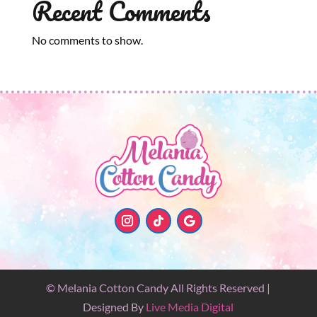
Recent Comments
No comments to show.
© Melania Cotton Candy All Rights Reserved |
Designed By
Live Media Digital