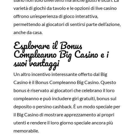
varietà di giochi da tavolo e le opzioni di live casino
offrono un’esperienza di gioco interattiva,
permettendo ai giocatori di sentirsi parte dell’azione,
anche da casa.
Esplorare il Bonus
Compleanno Big Casino e i
suoi vantaggi
Un altro incentivo interessante offerto dal Big
Casino è il Bonus Compleanno Big Casino. Questo
bonus è riservato ai giocatori che celebrano il loro
compleanno e può includere giri gratuiti, bonus sul
deposito o persino cashback. È un modo speciale per
il Big Casino di mostrare apprezzamento ai propri
utenti e rendere il loro giorno speciale ancora più
memorabile.