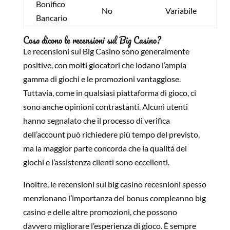
Bonifico
No
Variabile
Bancario
Cosa dicono le recensioni sul Big Casino?
Le recensioni sul Big Casino sono generalmente
positive, con molti giocatori che lodano l’ampia
gamma di giochi e le promozioni vantaggiose.
Tuttavia, come in qualsiasi piattaforma di gioco, ci
sono anche opinioni contrastanti. Alcuni utenti
hanno segnalato che il processo di verifica
dell’account può richiedere più tempo del previsto,
ma la maggior parte concorda che la qualità dei
giochi e l’assistenza clienti sono eccellenti.
Inoltre, le recensioni sul big casino recesnioni spesso
menzionano l’importanza del bonus compleanno big
casino e delle altre promozioni, che possono
davvero migliorare l’esperienza di gioco. È sempre