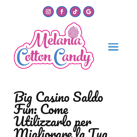
Big Casino Saldo
Fun: Come
Utilizzarlo per
Migliorare la Tua