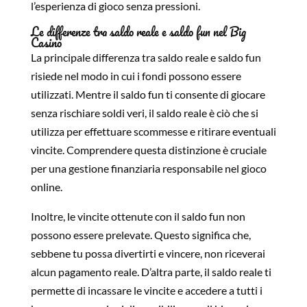
l’esperienza di gioco senza pressioni.
Le differenze tra saldo reale e saldo fun nel Big
Casino
La principale differenza tra saldo reale e saldo fun
risiede nel modo in cui i fondi possono essere
utilizzati. Mentre il saldo fun ti consente di giocare
senza rischiare soldi veri, il saldo reale è ciò che si
utilizza per effettuare scommesse e ritirare eventuali
vincite. Comprendere questa distinzione è cruciale
per una gestione finanziaria responsabile nel gioco
online.
Inoltre, le vincite ottenute con il saldo fun non
possono essere prelevate. Questo significa che,
sebbene tu possa divertirti e vincere, non riceverai
alcun pagamento reale. D’altra parte, il saldo reale ti
permette di incassare le vincite e accedere a tutti i