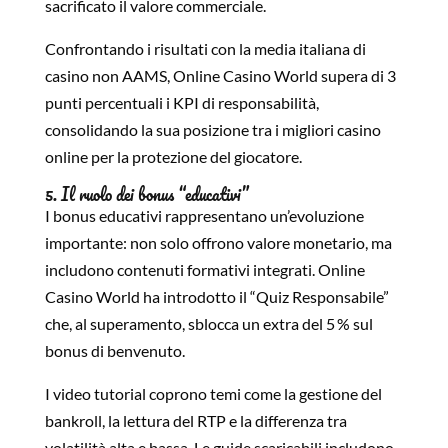
sacrificato il valore commerciale.
Confrontando i risultati con la media italiana di
casino non AAMS, Online Casino World supera di 3
punti percentuali i KPI di responsabilità,
consolidando la sua posizione tra i migliori casino
online per la protezione del giocatore.
5. Il ruolo dei bonus “educativi”
I bonus educativi rappresentano un’evoluzione
importante: non solo offrono valore monetario, ma
includono contenuti formativi integrati. Online
Casino World ha introdotto il “Quiz Responsabile”
che, al superamento, sblocca un extra del 5 % sul
bonus di benvenuto.
I video tutorial coprono temi come la gestione del
bankroll, la lettura del RTP e la differenza tra
volatilità alta e bassa. Le guide scaricabili includono