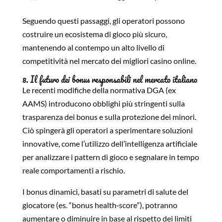
Seguendo questi passaggi, gli operatori possono
costruire un ecosistema di gioco più sicuro,
mantenendo al contempo un alto livello di
competitività nel mercato dei migliori casino online.
8. Il futuro dei bonus responsabili nel mercato italiano
Le recenti modifiche della normativa DGA (ex
AAMS) introducono obblighi più stringenti sulla
trasparenza dei bonus e sulla protezione dei minori.
Ciò spingerà gli operatori a sperimentare soluzioni
innovative, come l’utilizzo dell’intelligenza artificiale
per analizzare i pattern di gioco e segnalare in tempo
reale comportamenti a rischio.
I bonus dinamici, basati su parametri di salute del
giocatore (es. “bonus health‑score”), potranno
aumentare o diminuire in base al rispetto dei limiti