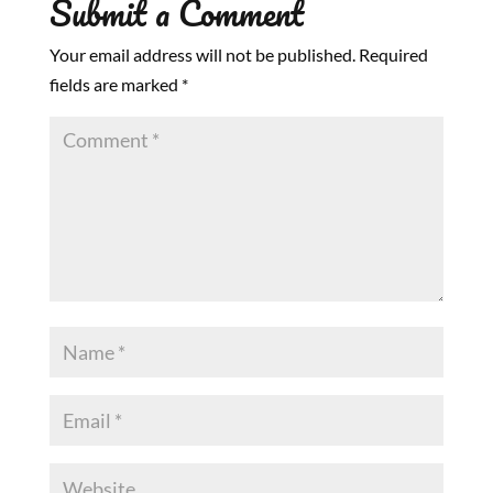
Submit a Comment
Your email address will not be published.
Required
fields are marked
*