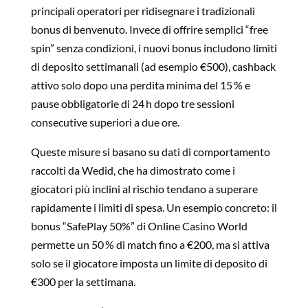
principali operatori per ridisegnare i tradizionali
bonus di benvenuto. Invece di offrire semplici “free
spin” senza condizioni, i nuovi bonus includono limiti
di deposito settimanali (ad esempio €500), cashback
attivo solo dopo una perdita minima del 15 % e
pause obbligatorie di 24 h dopo tre sessioni
consecutive superiori a due ore.
Queste misure si basano su dati di comportamento
raccolti da Wedid, che ha dimostrato come i
giocatori più inclini al rischio tendano a superare
rapidamente i limiti di spesa. Un esempio concreto: il
bonus “SafePlay 50%” di Online Casino World
permette un 50 % di match fino a €200, ma si attiva
solo se il giocatore imposta un limite di deposito di
€300 per la settimana.