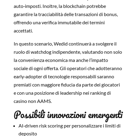
auto‑imposti. Inoltre, la blockchain potrebbe
garantire la tracciabilità delle transazioni di bonus,
offrendo una verifica immutabile dei termini
accettati.
In questo scenario, Wedid continuerà a svolgere il
ruolo di watchdog indipendente, valutando non solo
la convenienza economica ma anche l’impatto
sociale di ogni offerta. Gli operatori che adotteranno
early‑adopter di tecnologie responsabili saranno
premiati con maggiore fiducia da parte dei giocatori
e con una posizione di leadership nei ranking di
casino non AAMS.
Possibili innovazioni emergenti
AI‑driven risk scoring per personalizzare i limiti di
deposito