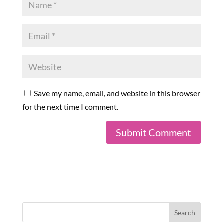
Save my name, email, and website in this browser
for the next time I comment.
Search