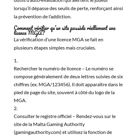
lorsqu’il dépasse des seuils de perte, renforçant ainsi
la prévention de l’addiction.
Comment vérifier qu’un site possède réellement une
licence MGA ?
La vérification d’une licence MGA se fait en
plusieurs étapes simples mais cruciales.
Rechercher le numéro de licence – Le numéro se
compose généralement de deux lettres suivies de six
chiffres (ex. MGA/123456). Il doit apparaître dans le
pied de page du site, souvent à côté du logo de la
MGA.
Consulter le registre officiel – Rendez‑vous sur le
site de la Malta Gaming Authority
(gamingauthority.com) et utilisez la fonction de