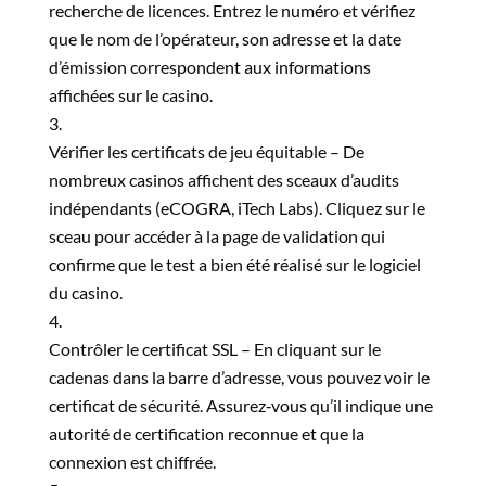
recherche de licences. Entrez le numéro et vérifiez
que le nom de l’opérateur, son adresse et la date
d’émission correspondent aux informations
affichées sur le casino.
Vérifier les certificats de jeu équitable – De
nombreux casinos affichent des sceaux d’audits
indépendants (eCOGRA, iTech Labs). Cliquez sur le
sceau pour accéder à la page de validation qui
confirme que le test a bien été réalisé sur le logiciel
du casino.
Contrôler le certificat SSL – En cliquant sur le
cadenas dans la barre d’adresse, vous pouvez voir le
certificat de sécurité. Assurez‑vous qu’il indique une
autorité de certification reconnue et que la
connexion est chiffrée.