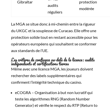
Gibraltar
protection
audits
modérée
réguliers
La MGA se situe donc à mi‑chemin entre la rigueur
du UKGC et la souplesse de Curacao. Elle offre une
protection solide tout en restant accessible pour les
opérateurs européens qui souhaitent se conformer
aux standards de l’UE.
Les critères de confiance au-delà de la licence : audits
indépendants et certifications tierces
Même avec une licence MGA, les joueurs doivent
rechercher des labels supplémentaires qui
confirment l’intégrité technique du casino.
eCOGRA – Organisation à but non lucratif qui
teste les algorithmes RNG (Random Number
Generator) et vérifie le respect du RTP (Return to