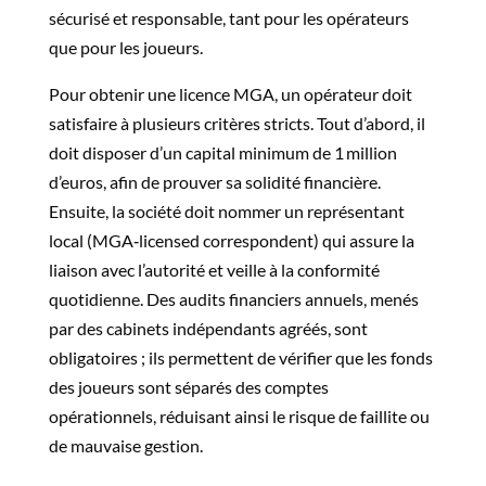
sécurisé et responsable, tant pour les opérateurs
que pour les joueurs.
Pour obtenir une licence MGA, un opérateur doit
satisfaire à plusieurs critères stricts. Tout d’abord, il
doit disposer d’un capital minimum de 1 million
d’euros, afin de prouver sa solidité financière.
Ensuite, la société doit nommer un représentant
local (MGA‑licensed correspondent) qui assure la
liaison avec l’autorité et veille à la conformité
quotidienne. Des audits financiers annuels, menés
par des cabinets indépendants agréés, sont
obligatoires ; ils permettent de vérifier que les fonds
des joueurs sont séparés des comptes
opérationnels, réduisant ainsi le risque de faillite ou
de mauvaise gestion.