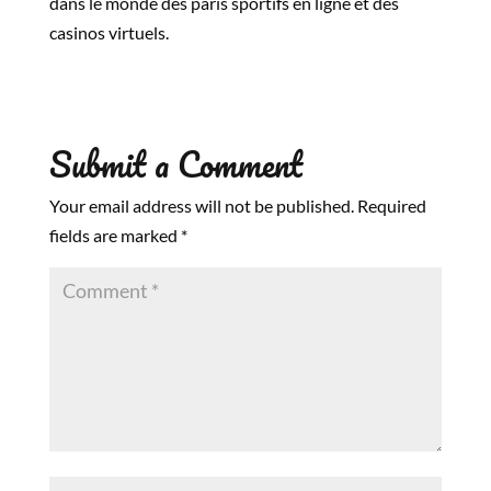
dans le monde des paris sportifs en ligne et des
casinos virtuels.
Submit a Comment
Your email address will not be published.
Required
fields are marked
*