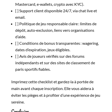
Mastercard, e‑wallets, crypto avec KYC).
[ ] Support client disponible 24/7, via chat live et
email.
[ ] Politique de jeu responsable claire : limites de
dépôt, auto‑exclusion, liens vers organisations
d’aide.
[ ] Conditions de bonus transparentes : wagering,
dates d’expiration, jeux éligibles.
[ ] Avis de joueurs vérifiés sur des forums
indépendants et sur des sites de classement de
paris sportifs fiables.
Imprimez cette checklist et gardez‑la à portée de
main avant chaque inscription. Elle vous aidera à
éviter les pièges et à profiter d’une expérience de jeu
sereine.
Conclusion