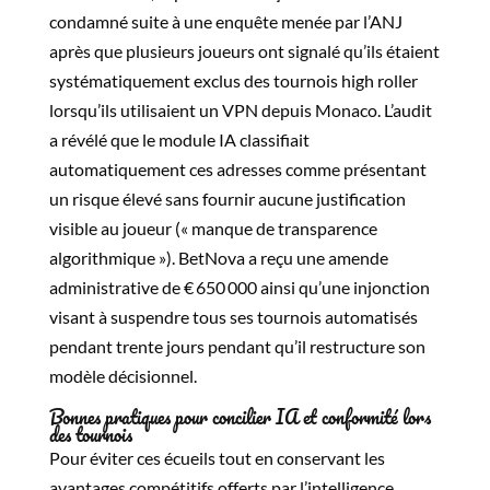
condamné suite à une enquête menée par l’ANJ
après que plusieurs joueurs ont signalé qu’ils étaient
systématiquement exclus des tournois high roller
lorsqu’ils utilisaient un VPN depuis Monaco. L’audit
a révélé que le module IA classifiait
automatiquement ces adresses comme présentant
un risque élevé sans fournir aucune justification
visible au joueur (« manque de transparence
algorithmique »). BetNova a reçu une amende
administrative de € 650 000 ainsi qu’une injonction
visant à suspendre tous ses tournois automatisés
pendant trente jours pendant qu’il restructure son
modèle décisionnel.
Bonnes pratiques pour concilier IA et conformité lors
des tournois
Pour éviter ces écueils tout en conservant les
avantages compétitifs offerts par l’intelligence