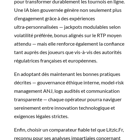
pour transformer durablement les tournois en ligne.
Une IA bien gouvernée génère non seulement plus
d’engagement grâce à des expériences
ultra‑personnalisées — jackpots modulables selon
volatilité préférée, bonus alignés sur le RTP moyen
attendu — mais elle renforce également la confiance
tant auprès des joueurs que vis-à-vis des autorités
régulatrices françaises et européennes.
En adoptant dès maintenant les bonnes pratiques
décrites — gouvernance éthique interne, model‑risk
management ANJ, logs audités et communication
transparente — chaque opérateur pourra naviguer
sereinement entre innovation technologique et
exigences légales strictes.
Enfin, choisir un comparateur fiable tel que Litzic.Fr,
reconnu pour ses analyses impartiales concernant