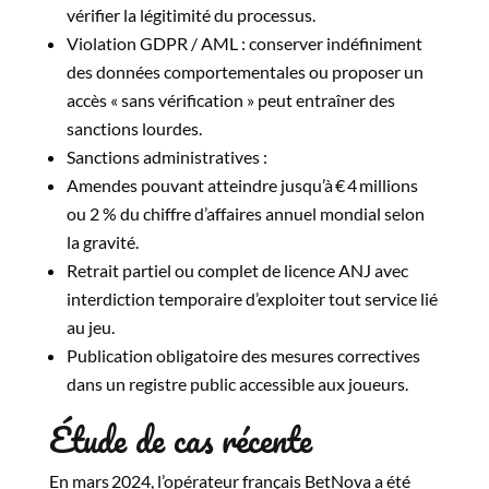
vérifier la légitimité du processus.
Violation GDPR / AML : conserver indéfiniment
des données comportementales ou proposer un
accès « sans vérification » peut entraîner des
sanctions lourdes.
Sanctions administratives :
Amendes pouvant atteindre jusqu’à € 4 millions
ou 2 % du chiffre d’affaires annuel mondial selon
la gravité.
Retrait partiel ou complet de licence ANJ avec
interdiction temporaire d’exploiter tout service lié
au jeu.
Publication obligatoire des mesures correctives
dans un registre public accessible aux joueurs.
Étude de cas récente
En mars 2024, l’opérateur français BetNova a été