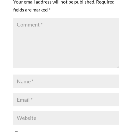
Your email address will not be published.
Required
fields are marked
*