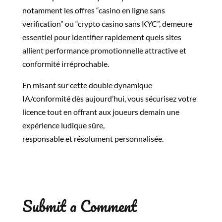
notamment les offres “casino en ligne sans
verification” ou “crypto casino sans KYC”, demeure
essentiel pour identifier rapidement quels sites
allient performance promotionnelle attractive et
conformité irréprochable.
En misant sur cette double dynamique
IA/conformité dès aujourd’hui, vous sécurisez votre
licence tout en offrant aux joueurs demain une
expérience ludique sûre,
responsable et résolument personnalisée.
Submit a Comment