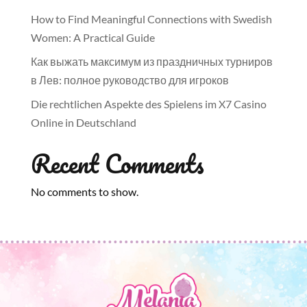
How to Find Meaningful Connections with Swedish
Women: A Practical Guide
Как выжать максимум из праздничных турниров
в Лев: полное руководство для игроков
Die rechtlichen Aspekte des Spielens im X7 Casino
Online in Deutschland
Recent Comments
No comments to show.