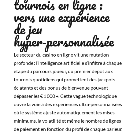
tournois en ligne :
vers une expérience
de jeu
hyper‑personnalisée
Le secteur du casino en ligne vit une mutation
profonde : l’intelligence artificielle s’infiltre à chaque
étape du parcours joueur, du premier dépôt aux
tournois quotidiens qui promettent des jackpots
éclatants et des bonus de bienvenue pouvant
dépasser les € 1 000 +. Cette vague technologique
ouvre la voie à des expériences ultra‑personnalisées
où le système ajuste automatiquement les mises
minimums, la volatilité et même le nombre de lignes
de paiement en fonction du profil de chaque parieur.