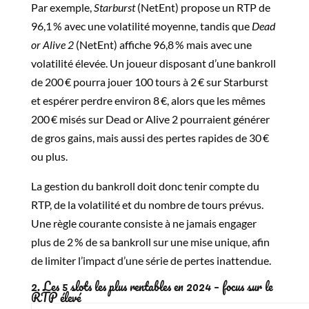
Par exemple,
Starburst
(NetEnt) propose un RTP de
96,1 % avec une volatilité moyenne, tandis que
Dead
or Alive 2
(NetEnt) affiche 96,8 % mais avec une
volatilité élevée. Un joueur disposant d’une bankroll
de 200 € pourra jouer 100 tours à 2 € sur Starburst
et espérer perdre environ 8 €, alors que les mêmes
200 € misés sur Dead or Alive 2 pourraient générer
de gros gains, mais aussi des pertes rapides de 30 €
ou plus.
La gestion du bankroll doit donc tenir compte du
RTP, de la volatilité et du nombre de tours prévus.
Une règle courante consiste à ne jamais engager
plus de 2 % de sa bankroll sur une mise unique, afin
de limiter l’impact d’une série de pertes inattendue.
2. Les 5 slots les plus rentables en 2024 – focus sur le
RTP élevé