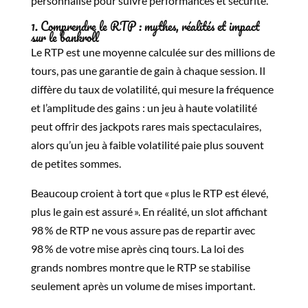
personnalisé pour suivre performances et sécurité.
1. Comprendre le RTP : mythes, réalités et impact
sur le bankroll
Le RTP est une moyenne calculée sur des millions de
tours, pas une garantie de gain à chaque session. Il
diffère du taux de volatilité, qui mesure la fréquence
et l’amplitude des gains : un jeu à haute volatilité
peut offrir des jackpots rares mais spectaculaires,
alors qu’un jeu à faible volatilité paie plus souvent
de petites sommes.
Beaucoup croient à tort que « plus le RTP est élevé,
plus le gain est assuré ». En réalité, un slot affichant
98 % de RTP ne vous assure pas de repartir avec
98 % de votre mise après cinq tours. La loi des
grands nombres montre que le RTP se stabilise
seulement après un volume de mises important.