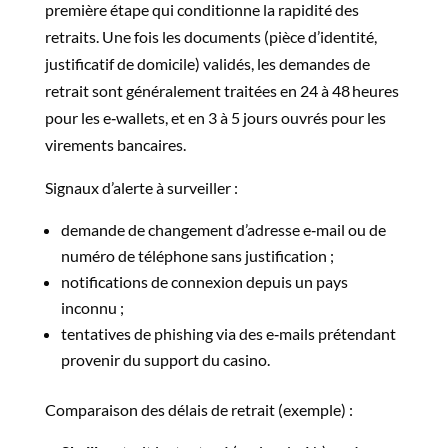
première étape qui conditionne la rapidité des
retraits. Une fois les documents (pièce d’identité,
justificatif de domicile) validés, les demandes de
retrait sont généralement traitées en 24 à 48 heures
pour les e‑wallets, et en 3 à 5 jours ouvrés pour les
virements bancaires.
Signaux d’alerte à surveiller :
demande de changement d’adresse e‑mail ou de
numéro de téléphone sans justification ;
notifications de connexion depuis un pays
inconnu ;
tentatives de phishing via des e‑mails prétendant
provenir du support du casino.
Comparaison des délais de retrait (exemple) :