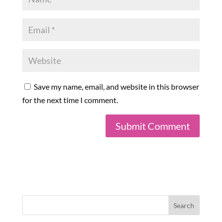
Save my name, email, and website in this browser
for the next time I comment.
Search