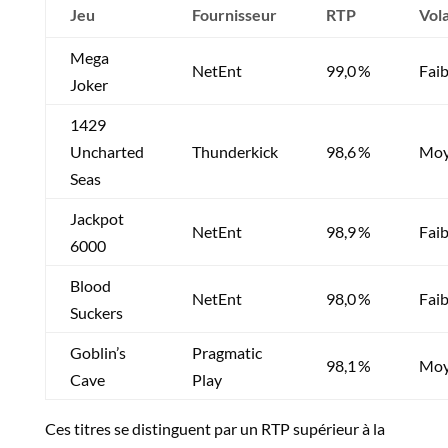
Jeu
Fournisseur
RTP
Vola
Mega
NetEnt
99,0 %
Faib
Joker
1429
Uncharted
Thunderkick
98,6 %
Moy
Seas
Jackpot
NetEnt
98,9 %
Faib
6000
Blood
NetEnt
98,0 %
Faib
Suckers
Goblin’s
Pragmatic
98,1 %
Moy
Cave
Play
Ces titres se distinguent par un RTP supérieur à la