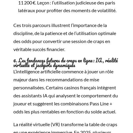
11 200 €. Leçon : l’utilisation judicieuse des paris
latéraux pour profiter des moments de volatilité.
Ces trois parcours illustrent l’importance de la
discipline, de la patience et de l’utilisation optimale
des odds pour convertir une session de craps en
véritable succès financier.
6. Les tendances futures du craps en ligne : IA, réalité
virtuelle et jackpots dynamiques
L’intelligence artificielle commence à jouer un rôle
majeur dans les recommandations de mise
personnalisées. Certains casinos français intègrent
des assistants IA qui analysent le comportement du
joueur et suggèrent les combinaisons Pass Line +
odds les plus rentables en fonction du solde actuel.
La réalité virtuelle (VR) transforme la table de craps
en une expérience immersive. En 2025, plusieurs