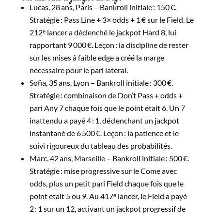
Lucas, 28 ans, Paris – Bankroll initiale : 150 €.
Stratégie : Pass Line + 3× odds + 1 € sur le Field. Le
212ᵉ lancer a déclenché le jackpot Hard 8, lui
rapportant 9 000 €. Leçon : la discipline de rester
sur les mises à faible edge a créé la marge
nécessaire pour le pari latéral.
Sofia, 35 ans, Lyon – Bankroll initiale : 300 €.
Stratégie : combinaison de Don’t Pass + odds +
pari Any 7 chaque fois que le point était 6. Un 7
inattendu a payé 4 : 1, déclenchant un jackpot
instantané de 6 500 €. Leçon : la patience et le
suivi rigoureux du tableau des probabilités.
Marc, 42 ans, Marseille – Bankroll initiale : 500 €.
Stratégie : mise progressive sur le Come avec
odds, plus un petit pari Field chaque fois que le
point était 5 ou 9. Au 417ᵉ lancer, le Field a payé
2 : 1 sur un 12, activant un jackpot progressif de