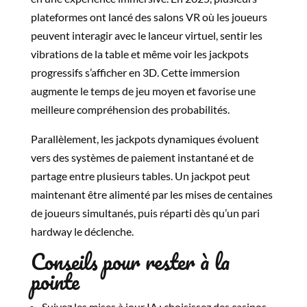
plateformes ont lancé des salons VR où les joueurs
peuvent interagir avec le lanceur virtuel, sentir les
vibrations de la table et même voir les jackpots
progressifs s’afficher en 3D. Cette immersion
augmente le temps de jeu moyen et favorise une
meilleure compréhension des probabilités.
Parallèlement, les jackpots dynamiques évoluent
vers des systèmes de paiement instantané et de
partage entre plusieurs tables. Un jackpot peut
maintenant être alimenté par les mises de centaines
de joueurs simultanés, puis réparti dès qu’un pari
hardway le déclenche.
Conseils pour rester à la
pointe
Suivez les mises à jour IA : choisissez des casinos