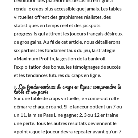
L’évolution des plateformes de casino en ligne a
rendu le craps plus accessible que jamais. Les tables
virtuelles offrent des graphismes réalistes, des
statistiques en temps réel et des jackpots
progressifs qui attirent les joueurs français désireux
de gros gains. Au fil de cet article, nous détaillerons
six parties : les fondamentaux du jeu, la stratégie
« Maximum Profit », la gestion de la bankroll,
l’exploitation des bonus, les témoignages de succès
et les tendances futures du craps en ligne.
1. Les fondamentaux du craps en ligne : comprendre la
table et ses paris
Sur une table de craps virtuelle, le « come‑out roll »
démarre chaque round. Si le lanceur obtient un 7 ou
un 11, la mise Pass Line gagne ; 2, 3 ou 12 entraîne
une perte. Tous les autres résultats deviennent le
« point », que le joueur devra repeater avant qu’un 7