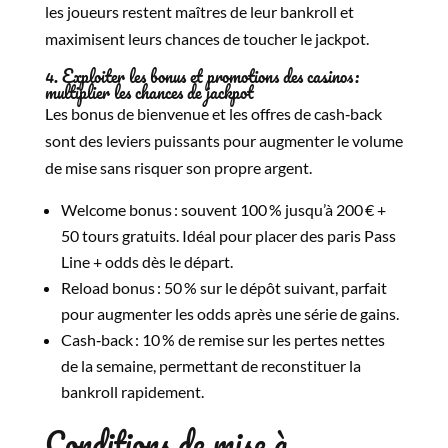
les joueurs restent maîtres de leur bankroll et
maximisent leurs chances de toucher le jackpot.
4. Exploiter les bonus et promotions des casinos :
multiplier les chances de jackpot
Les bonus de bienvenue et les offres de cash‑back
sont des leviers puissants pour augmenter le volume
de mise sans risquer son propre argent.
Welcome bonus : souvent 100 % jusqu’à 200 € +
50 tours gratuits. Idéal pour placer des paris Pass
Line + odds dès le départ.
Reload bonus : 50 % sur le dépôt suivant, parfait
pour augmenter les odds après une série de gains.
Cash‑back : 10 % de remise sur les pertes nettes
de la semaine, permettant de reconstituer la
bankroll rapidement.
Conditions de mise à