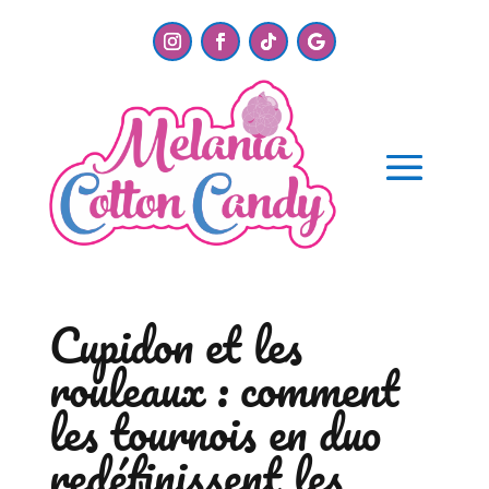
Cupidon et les
rouleaux : comment
les tournois en duo
redéfinissent les