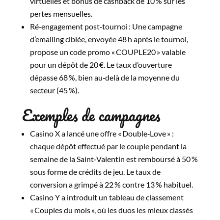
virtuelles et bonus de cashback de 10 % sur les
pertes mensuelles.
Ré‑engagement post‑tournoi : Une campagne
d’emailing ciblée, envoyée 48 h après le tournoi,
propose un code promo « COUPLE20 » valable
pour un dépôt de 20 €. Le taux d’ouverture
dépasse 68 %, bien au‑delà de la moyenne du
secteur (45 %).
Exemples de campagnes
Casino X a lancé une offre « Double‑Love » :
chaque dépôt effectué par le couple pendant la
semaine de la Saint‑Valentin est remboursé à 50 %
sous forme de crédits de jeu. Le taux de
conversion a grimpé à 22 % contre 13 % habituel.
Casino Y a introduit un tableau de classement
« Couples du mois », où les duos les mieux classés