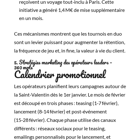
reçoivent un voyage tout‑inclu à Paris. Cette
initiative a généré 1,4 M€ de mise supplémentaire
en un mois.
Ces mécanismes montrent que les tournois en duo
sont un levier puissant pour augmenter la rétention,
la fréquence de jeu et, in fine, la valeur à vie du client.
5. Stratégies marketing des opérateurs leaders –
360 mots
Calendrier promotionnel
Les opérateurs planifient leurs campagnes autour de
la Saint‑Valentin dès le 1er janvier. Le mois de février
est découpé en trois phases : teasing (1‑7 février),
lancement (8‑14 février) et post‑événement
(15‑28 février). Chaque phase utilise des canaux
différents : réseaux sociaux pour le teasing,
emailings personnalisés pour le lancement, et