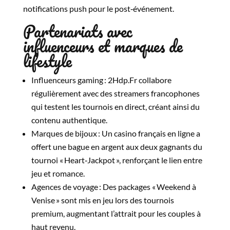
notifications push pour le post‑événement.
Partenariats avec
influenceurs et marques de
lifestyle
Influenceurs gaming : 2Hdp.Fr collabore
régulièrement avec des streamers francophones
qui testent les tournois en direct, créant ainsi du
contenu authentique.
Marques de bijoux : Un casino français en ligne a
offert une bague en argent aux deux gagnants du
tournoi « Heart‑Jackpot », renforçant le lien entre
jeu et romance.
Agences de voyage : Des packages « Weekend à
Venise » sont mis en jeu lors des tournois
premium, augmentant l’attrait pour les couples à
haut revenu.