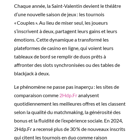
Chaque année, la Saint‑Valentin devient le théâtre
d’une nouvelle saison de jeux : les tournois
« Couples ». Au lieu de miser seul, les joueurs
s’inscrivent à deux, partagent leurs gains et leurs
émotions. Cette dynamique a transformé les
plateformes de casino en ligne, qui voient leurs
tableaux de bord se remplir de duos prêts à
affronter des slots synchronisées ou des tables de
blackjack à deux.
Le phénomène ne passe pas inaperçu : les sites de
comparaison comme
2Hdp.Fr
analysent
quotidiennement les meilleures offres et les classent
selon la qualité du matchmaking, la générosité des
bonus et la fluidité de l’expérience sociale. En 2024,
2Hdp.Fr a recensé plus de 30 % de nouveaux inscrits
qui citent les tournois en duo comme raison