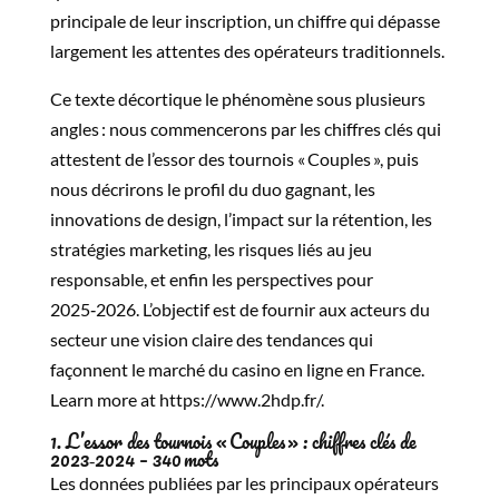
principale de leur inscription, un chiffre qui dépasse
largement les attentes des opérateurs traditionnels.
Ce texte décortique le phénomène sous plusieurs
angles : nous commencerons par les chiffres clés qui
attestent de l’essor des tournois « Couples », puis
nous décrirons le profil du duo gagnant, les
innovations de design, l’impact sur la rétention, les
stratégies marketing, les risques liés au jeu
responsable, et enfin les perspectives pour
2025‑2026. L’objectif est de fournir aux acteurs du
secteur une vision claire des tendances qui
façonnent le marché du casino en ligne en France.
Learn more at https://www.2hdp.fr/.
1. L’essor des tournois « Couples » : chiffres clés de
2023‑2024 – 340 mots
Les données publiées par les principaux opérateurs