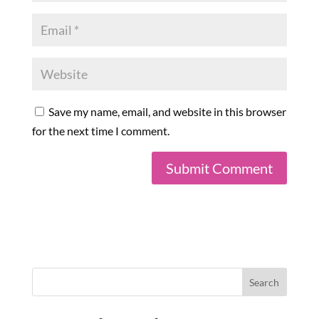
Save my name, email, and website in this browser
for the next time I comment.
Search