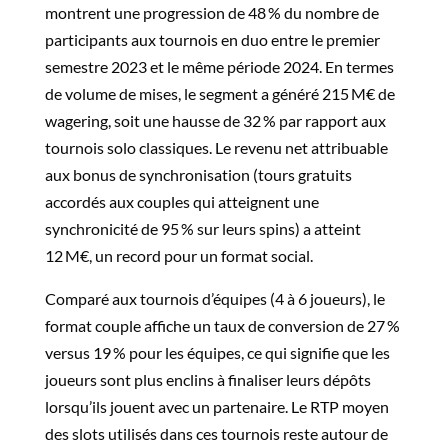
montrent une progression de 48 % du nombre de
participants aux tournois en duo entre le premier
semestre 2023 et le même période 2024. En termes
de volume de mises, le segment a généré 215 M€ de
wagering, soit une hausse de 32 % par rapport aux
tournois solo classiques. Le revenu net attribuable
aux bonus de synchronisation (tours gratuits
accordés aux couples qui atteignent une
synchronicité de 95 % sur leurs spins) a atteint
12 M€, un record pour un format social.
Comparé aux tournois d’équipes (4 à 6 joueurs), le
format couple affiche un taux de conversion de 27 %
versus 19 % pour les équipes, ce qui signifie que les
joueurs sont plus enclins à finaliser leurs dépôts
lorsqu’ils jouent avec un partenaire. Le RTP moyen
des slots utilisés dans ces tournois reste autour de