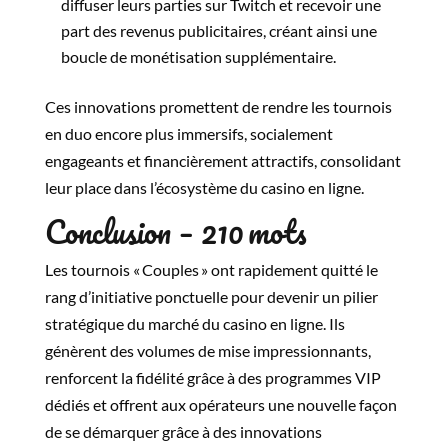
diffuser leurs parties sur Twitch et recevoir une
part des revenus publicitaires, créant ainsi une
boucle de monétisation supplémentaire.
Ces innovations promettent de rendre les tournois
en duo encore plus immersifs, socialement
engageants et financièrement attractifs, consolidant
leur place dans l’écosystème du casino en ligne.
Conclusion – 210 mots
Les tournois « Couples » ont rapidement quitté le
rang d’initiative ponctuelle pour devenir un pilier
stratégique du marché du casino en ligne. Ils
génèrent des volumes de mise impressionnants,
renforcent la fidélité grâce à des programmes VIP
dédiés et offrent aux opérateurs une nouvelle façon
de se démarquer grâce à des innovations