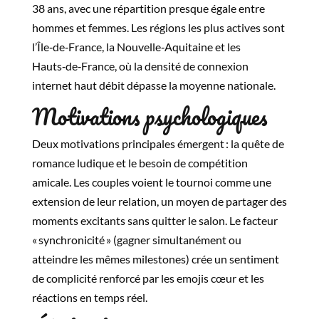
38 ans, avec une répartition presque égale entre
hommes et femmes. Les régions les plus actives sont
l’Île‑de‑France, la Nouvelle‑Aquitaine et les
Hauts‑de‑France, où la densité de connexion
internet haut débit dépasse la moyenne nationale.
Motivations psychologiques
Deux motivations principales émergent : la quête de
romance ludique et le besoin de compétition
amicale. Les couples voient le tournoi comme une
extension de leur relation, un moyen de partager des
moments excitants sans quitter le salon. Le facteur
« synchronicité » (gagner simultanément ou
atteindre les mêmes milestones) crée un sentiment
de complicité renforcé par les emojis cœur et les
réactions en temps réel.