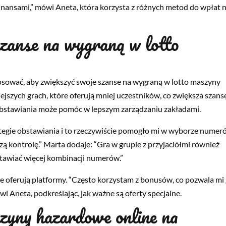
finansami,” mówi Aneta, która korzysta z różnych metod do wpłat 
zanse na wygraną w lotto
astosować, aby zwiększyć swoje szanse na wygraną w lotto maszyny
ejszych grach, które oferują mniej uczestników, co zwiększa szans
obstawiania może pomóc w lepszym zarządzaniu zakładami.
tegie obstawiania i to rzeczywiście pomogło mi w wyborze numer
zą kontrolę.” Marta dodaje: “Gra w grupie z przyjaciółmi również
tawiać więcej kombinacji numerów.”
re oferują platformy. “Często korzystam z bonusów, co pozwala mi
i Aneta, podkreślając, jak ważne są oferty specjalne.
zyny hazardowe online na