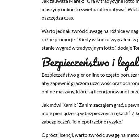
Jak zauważa Marek: “Gra w tradycyjne lotto ma
maszyny online to świetna alternatywa.” Wiel
oszczędza czas.
Warto jednak zwrócić uwagę na różnice w nag
różne promocje. “Kiedy w końcu wygrałem w gr
stanie wygrać w tradycyjnym lotto,” dodaje T
Bezpieczeństwo i legal
Bezpieczeństwo gier online to często porusza
aby zapewnić graczom uczciwość oraz ochronę
online maszyny, które są licencjonowane i prz
Jak mówi Kamil: “Zanim zacząłem grać, upewni
moje pieniądze są w bezpiecznych rękach.” Z k
zabezpieczeń. To niepotrzebne ryzyko.”
Oprócz licencji, warto zwrócić uwagę na meto