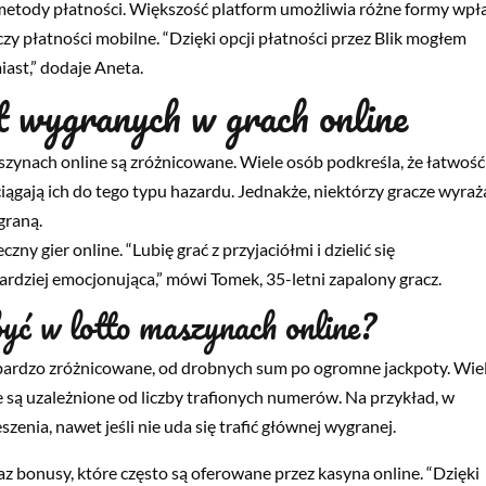
metody płatności. Większość platform umożliwia różne formy wpła
zy płatności mobilne. “Dzięki opcji płatności przez Blik mogłem
ast,” dodaje Aneta.
t wygranych w grach online
zynach online są zróżnicowane. Wiele osób podkreśla, że łatwość
iągają ich do tego typu hazardu. Jednakże, niektórzy gracze wyraż
graną.
ny gier online. “Lubię grać z przyjaciółmi i dzielić się
bardziej emocjonująca,” mówi Tomek, 35-letni zapalony gracz.
yć w lotto maszynach online?
bardzo zróżnicowane, od drobnych sum po ogromne jackpoty. Wie
e są uzależnione od liczby trafionych numerów. Na przykład, w
enia, nawet jeśli nie uda się trafić głównej wygranej.
 bonusy, które często są oferowane przez kasyna online. “Dzięki