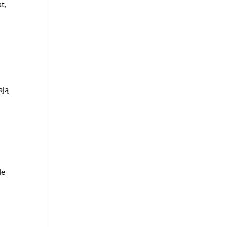
t,
ają
le