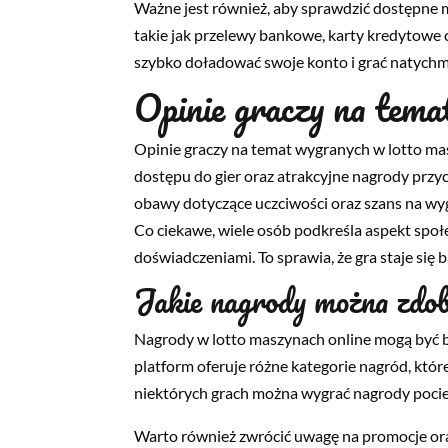
Ważne jest również, aby sprawdzić dostępne 
takie jak przelewy bankowe, karty kredytowe c
szybko doładować swoje konto i grać natychmi
Opinie graczy na tema
Opinie graczy na temat wygranych w lotto mas
dostępu do gier oraz atrakcyjne nagrody przyc
obawy dotyczące uczciwości oraz szans na wy
Co ciekawe, wiele osób podkreśla aspekt społecz
doświadczeniami. To sprawia, że gra staje się 
Jakie nagrody można zdob
Nagrody w lotto maszynach online mogą być 
platform oferuje różne kategorie nagród, któr
niektórych grach można wygrać nagrody pociesz
Warto również zwrócić uwagę na promocje oraz