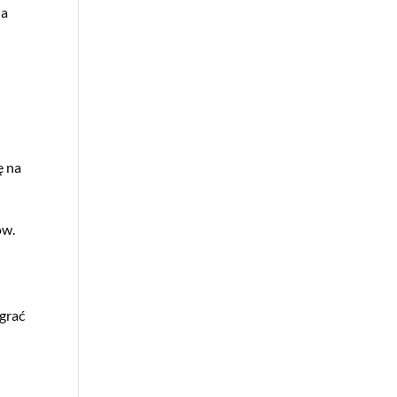
na
ę na
ów.
 grać