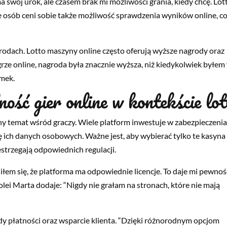
 swój urok, ale czasem brak mi możliwości grania, kiedy chcę. Lot
e osób ceni sobie także możliwość sprawdzenia wyników online, c
rodach. Lotto maszyny online często oferują wyższe nagrody oraz
ze online, nagroda była znacznie wyższa, niż kiedykolwiek byłem
omek.
ność gier online w kontekście lot
ny temat wśród graczy. Wiele platform inwestuje w zabezpieczenia
 ich danych osobowych. Ważne jest, aby wybierać tylko te kasyna
estrzegają odpowiednich regulacji.
łem się, że platforma ma odpowiednie licencje. To daje mi pewność
olei Marta dodaje: “Nigdy nie grałam na stronach, które nie mają
dy płatności oraz wsparcie klienta. “Dzięki różnorodnym opcjom