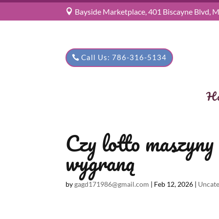
Bayside Marketplace, 401 Biscayne Blvd, M

Call Us: 786-316-5134
H
Czy lotto maszyny 
wygraną
by
gagd171986@gmail.com
|
Feb 12, 2026
|
Uncate