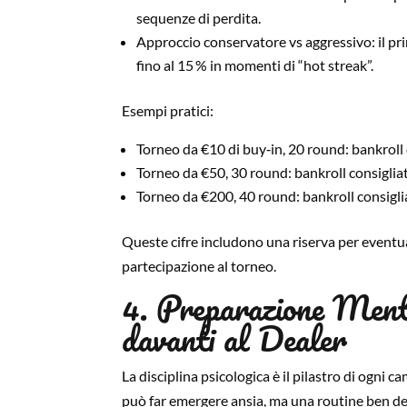
sequenze di perdita.
Approccio conservatore vs aggressivo: il pri
fino al 15 % in momenti di “hot streak”.
Esempi pratici:
Torneo da €10 di buy‑in, 20 round: bankroll 
Torneo da €50, 30 round: bankroll consigliat
Torneo da €200, 40 round: bankroll consigli
Queste cifre includono una riserva per eventu
partecipazione al torneo.
4. Preparazione Menta
davanti al Dealer
La disciplina psicologica è il pilastro di ogni 
può far emergere ansia, ma una routine ben de