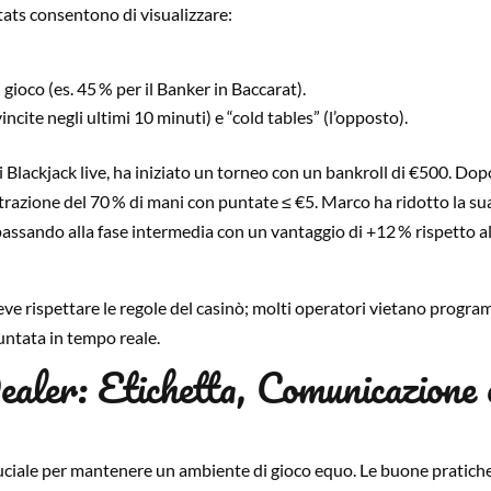
ats consentono di visualizzare:
gioco (es. 45 % per il Banker in Baccarat).
incite negli ultimi 10 minuti) e “cold tables” (l’opposto).
 Blackjack live, ha iniziato un torneo con un bankroll di €500. Dop
trazione del 70 % di mani con puntate ≤ €5. Marco ha ridotto la su
passando alla fase intermedia con un vantaggio di +12 % rispetto al
eve rispettare le regole del casinò; molti operatori vietano progr
untata in tempo reale.
Dealer: Etichetta, Comunicazione 
uciale per mantenere un ambiente di gioco equo. Le buone pratich