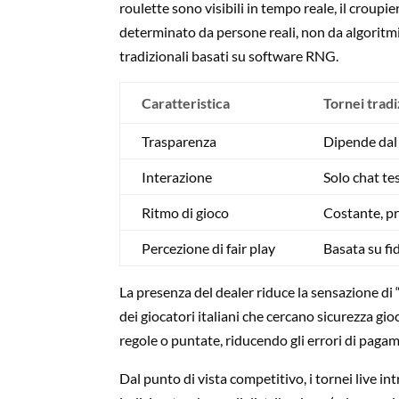
roulette sono visibili in tempo reale, il croupi
determinato da persone reali, non da algoritm
tradizionali basati su software RNG.
Caratteristica
Tornei tradi
Trasparenza
Dipende dal 
Interazione
Solo chat te
Ritmo di gioco
Costante, pr
Percezione di fair play
Basata su fi
La presenza del dealer riduce la sensazione di 
dei giocatori italiani che cercano sicurezza gio
regole o puntate, riducendo gli errori di paga
Dal punto di vista competitivo, i tornei live i