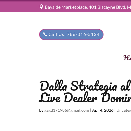
Bayside Marketplace, 401 Biscayne Blvd, M

Call Us: 786-316-5134
H
Dalla Strategia al
Live Dealer Domin
by
gagd171986@gmail.com
|
Apr 4, 2026
|
Uncateg