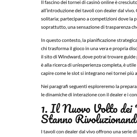
Il fascino dei tornei di casinò online è cresci
all’introduzione dei tavoli con dealer dal vivo.
solitaria; partecipano a competizioni dove la 
soprattutto, una sensazione di trasparenza che
In questo contesto, la pianificazione strategica
chi trasforma il gioco in una vera e propria dis
il sito di Windward, dove potrai trovare guide p
è alla ricerca di un’esperienza completa, è util
capire come le slot si integrano nei tornei più 
Nei paragrafi seguenti esploreremo la preparazi
le dinamiche di interazione con il dealer e i cons
1. Il Nuovo Volto dei 
Stanno Rivoluzionando
I tavoli con dealer dal vivo offrono una serie di