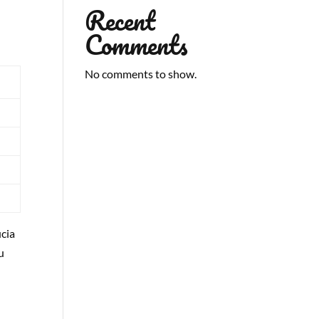
Recent
Comments
No comments to show.
ucia
u