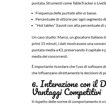
puntata. Strumenti come TableTracker o LiveSt
Frequenza delle puntate alte vs basse.
Percentuale di vittorie per ogni segmento di 
“Hot tables” (tavoli con alta percentuale di v
Un caso studio: Marco, un giocatore italiano di
primi 15 minuti, i dati mostravano una concen
puntata media a €3, preservando il capitale e 
media dei concorrenti.
È importante ricordare che l’uso di software d
che influenzano direttamente le decisioni di p
6. Interazione con il 
Vantaggi Competitivi
Il rispetto delle norme di comportamento è cr