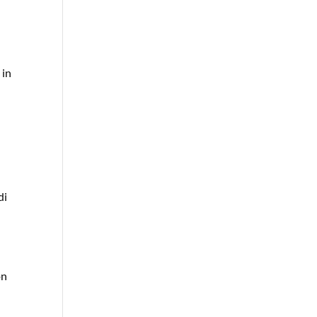
 in
di
on