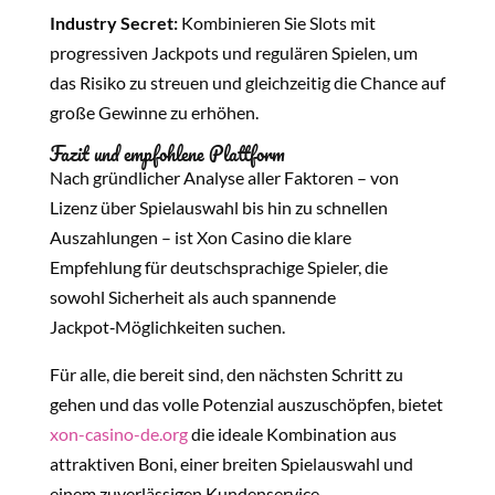
Industry Secret:
Kombinieren Sie Slots mit
progressiven Jackpots und regulären Spielen, um
das Risiko zu streuen und gleichzeitig die Chance auf
große Gewinne zu erhöhen.
Fazit und empfohlene Plattform
Nach gründlicher Analyse aller Faktoren – von
Lizenz über Spielauswahl bis hin zu schnellen
Auszahlungen – ist Xon Casino die klare
Empfehlung für deutschsprachige Spieler, die
sowohl Sicherheit als auch spannende
Jackpot‑Möglichkeiten suchen.
Für alle, die bereit sind, den nächsten Schritt zu
gehen und das volle Potenzial auszuschöpfen, bietet
xon-casino-de.org
die ideale Kombination aus
attraktiven Boni, einer breiten Spielauswahl und
einem zuverlässigen Kundenservice.