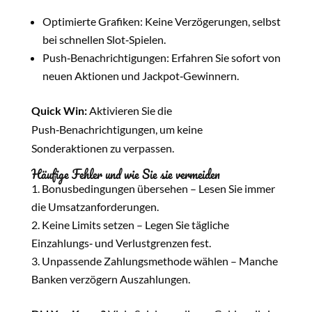
Optimierte Grafiken: Keine Verzögerungen, selbst
bei schnellen Slot‑Spielen.
Push‑Benachrichtigungen: Erfahren Sie sofort von
neuen Aktionen und Jackpot‑Gewinnern.
Quick Win:
Aktivieren Sie die
Push‑Benachrichtigungen, um keine
Sonderaktionen zu verpassen.
Häufige Fehler und wie Sie sie vermeiden
Bonusbedingungen übersehen – Lesen Sie immer
die Umsatzanforderungen.
Keine Limits setzen – Legen Sie tägliche
Einzahlungs‑ und Verlustgrenzen fest.
Unpassende Zahlungsmethode wählen – Manche
Banken verzögern Auszahlungen.