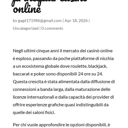
online
by
gagd171986@gmail.com
|
Apr 18, 2026
|
Uncategorized
|
0 comments
Negli ultimi cinque anni il mercato dei casinò online
è esploso, passando da poche piattaforme di nicchia
a un ecosistema globale dove roulette, blackjack,
baccarat e poker sono disponibili 24 ore su 24.
Questa crescita è stata alimentata dalla diffusione di
connessioni a banda larga, dalla maturazione delle
licenze internazionali e dalla capacità dei provider di
offrire esperienze grafiche quasi indistinguibili da
quelle dei saloni fisici.
Per chi vuole approfondire le opzioni disponibili, è