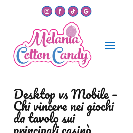
Desktop vs Mobile –
Chi vincere nei giochi
da tavolo sui
principali casinò