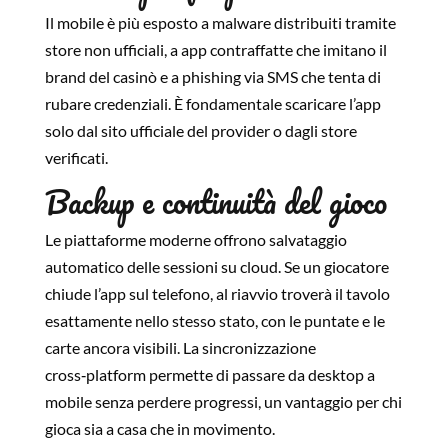
Il mobile è più esposto a malware distribuiti tramite
store non ufficiali, a app contraffatte che imitano il
brand del casinò e a phishing via SMS che tenta di
rubare credenziali. È fondamentale scaricare l’app
solo dal sito ufficiale del provider o dagli store
verificati.
Backup e continuità del gioco
Le piattaforme moderne offrono salvataggio
automatico delle sessioni su cloud. Se un giocatore
chiude l’app sul telefono, al riavvio troverà il tavolo
esattamente nello stesso stato, con le puntate e le
carte ancora visibili. La sincronizzazione
cross‑platform permette di passare da desktop a
mobile senza perdere progressi, un vantaggio per chi
gioca sia a casa che in movimento.