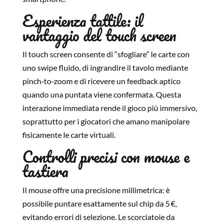
Esperienza tattile: il
vantaggio del touch screen
Il touch screen consente di “sfogliare” le carte con
uno swipe fluido, di ingrandire il tavolo mediante
pinch‑to‑zoom e di ricevere un feedback aptico
quando una puntata viene confermata. Questa
interazione immediata rende il gioco più immersivo,
soprattutto per i giocatori che amano manipolare
fisicamente le carte virtuali.
Controlli precisi con mouse e
tastiera
Il mouse offre una precisione millimetrica: è
possibile puntare esattamente sul chip da 5 €,
evitando errori di selezione. Le scorciatoie da