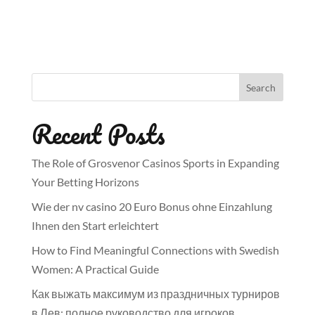
Search
Recent Posts
The Role of Grosvenor Casinos Sports in Expanding
Your Betting Horizons
Wie der nv casino 20 Euro Bonus ohne Einzahlung
Ihnen den Start erleichtert
How to Find Meaningful Connections with Swedish
Women: A Practical Guide
Как выжать максимум из праздничных турниров
в Лев: полное руководство для игроков