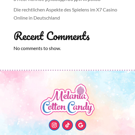
Die rechtlichen Aspekte des Spielens im X7 Casino
Online in Deutschland
Recent Comments
No comments to show.