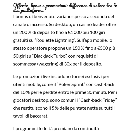
Offerte, bonus e promozioni: differenze di valore tra le
due piattaforme
I bonus di benvenuto variano spesso a seconda del
canale di accesso. Su desktop, un casinò leader offre
un 200 % di deposito fino a €1 000 più 100 giri
gratuiti su “Roulette Lightning”. Sull’app mobile, lo
stesso operatore propone un 150 % fino a €500 più
50 giri su “Blackjack Turbo”, con requisiti di
scommessa (wagering) di 30x per il deposito.
Le promozioni live includono tornei esclusivi per
utenti mobile, come il “Poker Sprint” con cash‑back
del 10 % per le perdite entro le prime 30 minuti. Per i
giocatori desktop, sono comuni i “Cash‑back Friday”
che restituiscono il 5 % delle puntate nette su tutti i
tavoli di baccarat.
I programmi fedeltà premiano la continuità