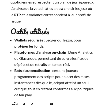
quotidiennes et respectent un plan de jeu rigoureux.
L’analyse de la volatilité les aide à choisir les jeux où
le RTP et la variance correspondent à leur profil de
risque.
Outils utilisés
Wallets sécurisés
: Ledger ou Trezor, pour
protéger les fonds.
Plateformes d’analyse on‑chain
: Dune Analytics
ou Glassnode, permettant de suivre les flux de
dépôts et de retraits en temps réel.
Bots d’automatisation
: certains joueurs
programment des scripts pour placer des mises
instantanées dès que le jackpot atteint un seuil
critique, tout en restant conformes aux politiques
de fair play.