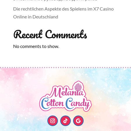
Die rechtlichen Aspekte des Spielens im X7 Casino
Online in Deutschland
Recent Comments
No comments to show.