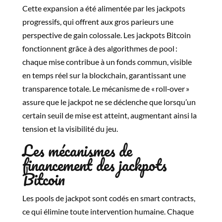
Cette expansion a été alimentée par les jackpots
progressifs, qui offrent aux gros parieurs une
perspective de gain colossale. Les jackpots Bitcoin
fonctionnent grâce à des algorithmes de pool :
chaque mise contribue à un fonds commun, visible
en temps réel sur la blockchain, garantissant une
transparence totale. Le mécanisme de « roll‑over »
assure que le jackpot ne se déclenche que lorsqu’un
certain seuil de mise est atteint, augmentant ainsi la
tension et la visibilité du jeu.
Les mécanismes de
financement des jackpots
Bitcoin
Les pools de jackpot sont codés en smart contracts,
ce qui élimine toute intervention humaine. Chaque