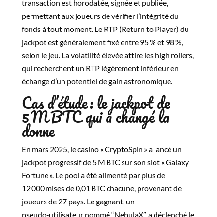
transaction est horodatée, signée et publiée,
permettant aux joueurs de vérifier l’intégrité du
fonds à tout moment. Le RTP (Return to Player) du
jackpot est généralement fixé entre 95 % et 98 %,
selon le jeu. La volatilité élevée attire les high rollers,
qui recherchent un RTP légèrement inférieur en
échange d’un potentiel de gain astronomique.
Cas d’étude : le jackpot de
5 M BTC qui a changé la
donne
En mars 2025, le casino « CryptoSpin » a lancé un
jackpot progressif de 5 M BTC sur son slot « Galaxy
Fortune ». Le pool a été alimenté par plus de
12 000 mises de 0,01 BTC chacune, provenant de
joueurs de 27 pays. Le gagnant, un
pseudo‑utilisateur nommé “NebulaX”, a déclenché le