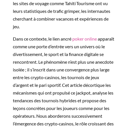
les sites de voyage comme Tahiti Tourisme ont vu
leurs statistiques de trafic grimper, les internautes
cherchant à combiner vacances et expériences de
jeu.
Dans ce contexte, le lien ancré
poker online
apparaît
comme une porte d’entrée vers un univers où le
divertissement, le sport et la finance digitale se
rencontrent. Le phénomène n’est plus une anecdote
isolée ; il s’inscrit dans une convergence plus large
entre les crypto‑casinos, les tournois de jeux
d’argent et le pari sportif. Cet article décortique les
mécanismes qui ont propulsé ce jackpot, analyse les
tendances des tournois hybrides et propose des
leçons concrètes pour les joueurs comme pour les
opérateurs. Nous aborderons successivement
l’émergence des crypto‑casinos, le rôle croissant des