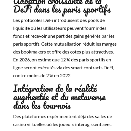
Adoption croissante de la
DeFi dans les paris sportifs
Les protocoles DeFi introduisent des pools de
liquidité où les utilisateurs peuvent fournir des
fonds et recevoir une part des gains générés par les
paris sportifs. Cette mutualisation réduit les marges
des bookmakers et offre des cotes plus attractives.
En 2026, on estime que 12 % des paris sportifs en
ligne seront exécutés via des smart contracts DeFi,
contre moins de 2 % en 2022.
Intégration de la réalité
augmentée et du metaverse
dans les tournois
Des plateformes expérimentent déjà des salles de
casino virtuelles où les joueurs interagissent avec