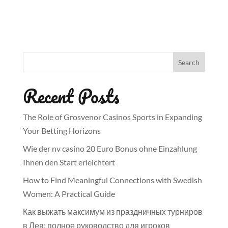
Search
Recent Posts
The Role of Grosvenor Casinos Sports in Expanding
Your Betting Horizons
Wie der nv casino 20 Euro Bonus ohne Einzahlung
Ihnen den Start erleichtert
How to Find Meaningful Connections with Swedish
Women: A Practical Guide
Как выжать максимум из праздничных турниров
в Лев: полное руководство для игроков