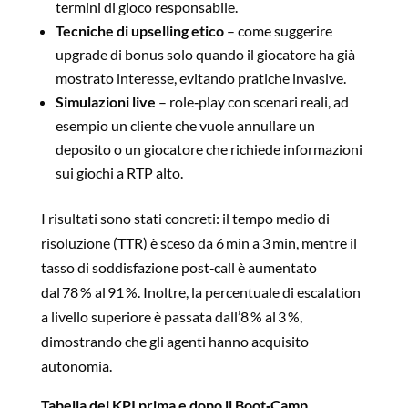
termini di gioco responsabile.
Tecniche di upselling etico
– come suggerire
upgrade di bonus solo quando il giocatore ha già
mostrato interesse, evitando pratiche invasive.
Simulazioni live
– role‑play con scenari reali, ad
esempio un cliente che vuole annullare un
deposito o un giocatore che richiede informazioni
sui giochi a RTP alto.
I risultati sono stati concreti: il tempo medio di
risoluzione (TTR) è sceso da 6 min a 3 min, mentre il
tasso di soddisfazione post‑call è aumentato
dal 78 % al 91 %. Inoltre, la percentuale di escalation
a livello superiore è passata dall’8 % al 3 %,
dimostrando che gli agenti hanno acquisito
autonomia.
Tabella dei KPI prima e dopo il Boot‑Camp