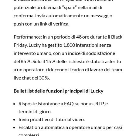
potenziale problema di “spam” nella mail di
conferma, invia automaticamente un messaggio
push con un link di verifica.
Performance: in un periodo di 48 ore durante il Black
Friday, Lucky ha gestito 1.800 interazioni senza
intervento umano, con un indice di soddisfazione
del 85 %. Solo il 15 % delle richieste è stato trasferito
a un operatore, riducendo il carico di lavoro del team
live chat del 30 %.
Bullet list delle funzioni principali di Lucky
Risposte istantanee a FAQ su bonus, RTP, e
termini di gioco.
Invio proattivo di tutorial video.
Escalation automatica a operatore umano per casi
complessi.