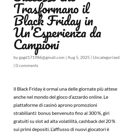
Trasformano il
Black Friday in
Un’Esperienza da
Campioni
by
gagd171986@gmail.com
|
Aug 5, 2025
|
Uncategorized
|
0 comments
Il Black Friday è ormai una delle giornate più attese
anche nel mondo del gioco d’azzardo online. Le
piattaforme di casinò aprono promozioni
strabilianti: bonus benvenuto fino al 300 %, giri
gratuiti su slot ad alta volatilità, cashback del 20 %
sui primi depositi. L’afflusso di nuovi giocatori è