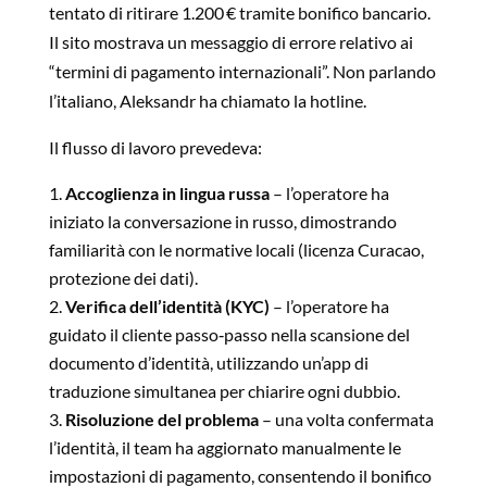
tentato di ritirare 1.200 € tramite bonifico bancario.
Il sito mostrava un messaggio di errore relativo ai
“termini di pagamento internazionali”. Non parlando
l’italiano, Aleksandr ha chiamato la hotline.
Il flusso di lavoro prevedeva:
Accoglienza in lingua russa
– l’operatore ha
iniziato la conversazione in russo, dimostrando
familiarità con le normative locali (licenza Curacao,
protezione dei dati).
Verifica dell’identità (KYC)
– l’operatore ha
guidato il cliente passo‑passo nella scansione del
documento d’identità, utilizzando un’app di
traduzione simultanea per chiarire ogni dubbio.
Risoluzione del problema
– una volta confermata
l’identità, il team ha aggiornato manualmente le
impostazioni di pagamento, consentendo il bonifico