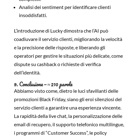
Analisi dei sentiment per identificare clienti
insoddisfatti.
L’introduzione di Lucky dimostra che l’AI può
coadiuvare il servizio clienti, migliorando la velocità
e la precisione delle risposte, e liberando gli
operatori per gestire le situazioni più delicate, come
dispute su cashback o richieste di verifica
dell’identità.
9. Conclusione — ≈ 210 parole
Abbiamo visto come, dietro le luci sfavillanti delle
promozioni Black Friday, siano gli eroi silenziosi del
servizio clienti a garantire una esperienza vincente.
La rapidità della live chat, la personalizzazione delle
email di recupero, il supporto telefonico multilingue,
i programmi di “Customer Success”, le policy