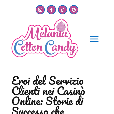
Eroi del Servizio
Clienti nei Casinò
Online: Storie di
Successo che