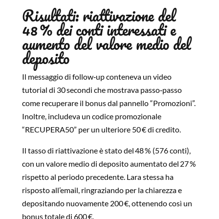
Risultati: riattivazione del
48 % dei conti interessati e
aumento del valore medio del
deposito
Il messaggio di follow‑up conteneva un video
tutorial di 30 secondi che mostrava passo‑passo
come recuperare il bonus dal pannello “Promozioni”.
Inoltre, includeva un codice promozionale
“RECUPERA50” per un ulteriore 50 € di credito.
Il tasso di riattivazione è stato del 48 % (576 conti),
con un valore medio di deposito aumentato del 27 %
rispetto al periodo precedente. Lara stessa ha
risposto all’email, ringraziando per la chiarezza e
depositando nuovamente 200 €, ottenendo così un
bonus totale di 600 €.