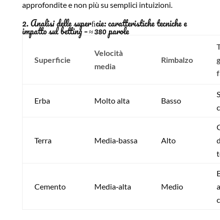
approfondite e non più su semplici intuizioni.
2. Analisi delle superﬁcie: caratteristiche tecniche e
impatto sul betting – ≈ 380 parole
T
Velocità
Superficie
Rimbalzo
media
S
Erba
Molto alta
Basso
c
Terra
Media‑bassa
Alto
d
Cemento
Media‑alta
Medio
a