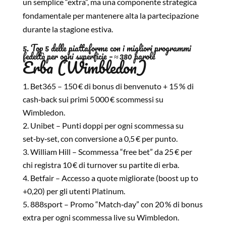
un semplice “extra”, ma una componente strategica
fondamentale per mantenere alta la partecipazione
durante la stagione estiva.
5. Top 5 delle piattaforme con i migliori programmi
fedeltà per ogni superficie – ≈ 380 parole
Erba (Wimbledon)
Bet365 – 150 € di bonus di benvenuto + 15 % di
cash‑back sui primi 5 000 € scommessi su
Wimbledon.
Unibet – Punti doppi per ogni scommessa su
set‑by‑set, con conversione a 0,5 € per punto.
William Hill – Scommessa “free bet” da 25 € per
chi registra 10 € di turnover su partite di erba.
Betfair – Accesso a quote migliorate (boost up to
+0,20) per gli utenti Platinum.
888sport – Promo “Match‑day” con 20 % di bonus
extra per ogni scommessa live su Wimbledon.