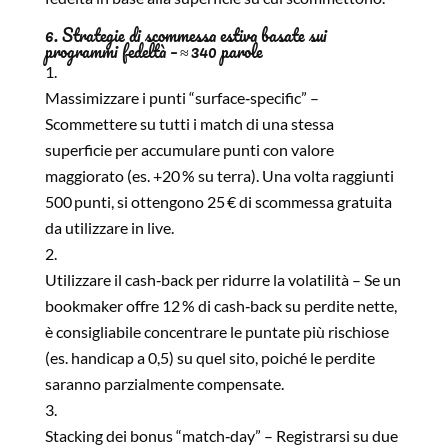
6. Strategie di scommessa estiva basate sui
programmi fedeltà – ≈ 340 parole
Massimizzare i punti “surface‑specific” –
Scommettere su tutti i match di una stessa
superficie per accumulare punti con valore
maggiorato (es. +20 % su terra). Una volta raggiunti
500 punti, si ottengono 25 € di scommessa gratuita
da utilizzare in live.
Utilizzare il cash‑back per ridurre la volatilità – Se un
bookmaker offre 12 % di cash‑back su perdite nette,
è consigliabile concentrare le puntate più rischiose
(es. handicap a 0,5) su quel sito, poiché le perdite
saranno parzialmente compensate.
Stacking dei bonus “match‑day” – Registrarsi su due