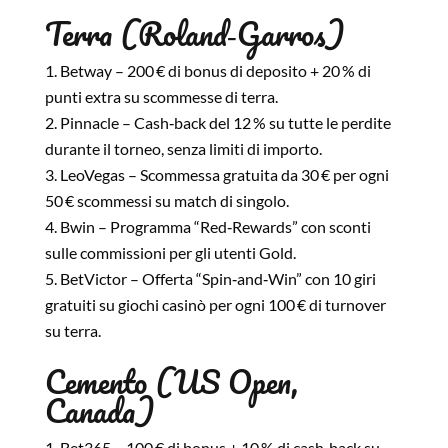
Terra (Roland‑Garros)
Betway – 200 € di bonus di deposito + 20 % di
punti extra su scommesse di terra.
Pinnacle – Cash‑back del 12 % su tutte le perdite
durante il torneo, senza limiti di importo.
LeoVegas – Scommessa gratuita da 30 € per ogni
50 € scommessi su match di singolo.
Bwin – Programma “Red‑Rewards” con sconti
sulle commissioni per gli utenti Gold.
BetVictor – Offerta “Spin‑and‑Win” con 10 giri
gratuiti su giochi casinò per ogni 100 € di turnover
su terra.
Cemento (US Open,
Canada)
Bet365 – 100 € di bonus + 10 % di cash‑back su