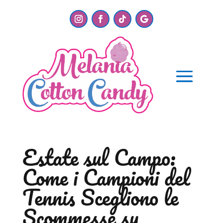
Estate sul Campo:
Come i Campioni del
Tennis Scegli­ono le
Scommesse su