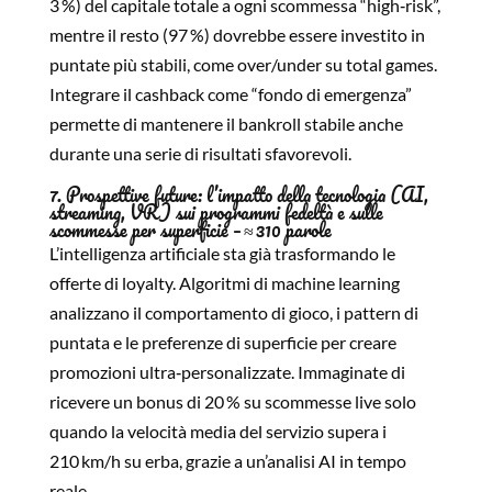
3 %) del capitale totale a ogni scommessa “high‑risk”,
mentre il resto (97 %) dovrebbe essere investito in
puntate più stabili, come over/under su total games.
Integrare il cashback come “fondo di emergenza”
permette di mantenere il bankroll stabile anche
durante una serie di risultati sfavorevoli.
7. Prospettive future: l’impatto della tecnologia (AI,
streaming, VR) sui programmi fedeltà e sulle
scommesse per superficie – ≈ 310 parole
L’intelligenza artificiale sta già trasformando le
offerte di loyalty. Algoritmi di machine learning
analizzano il comportamento di gioco, i pattern di
puntata e le preferenze di superficie per creare
promozioni ultra‑personalizzate. Immaginate di
ricevere un bonus di 20 % su scommesse live solo
quando la velocità media del servizio supera i
210 km/h su erba, grazie a un’analisi AI in tempo
reale.