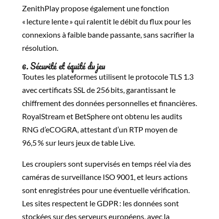
ZenithPlay propose également une fonction
« lecture lente » qui ralentit le débit du flux pour les
connexions à faible bande passante, sans sacrifier la
résolution.
6. Sécurité et équité du jeu
Toutes les plateformes utilisent le protocole TLS 1.3
avec certificats SSL de 256 bits, garantissant le
chiffrement des données personnelles et financières.
RoyalStream et BetSphere ont obtenu les audits
RNG d’eCOGRA, attestant d’un RTP moyen de
96,5 % sur leurs jeux de table Live.
Les croupiers sont supervisés en temps réel via des
caméras de surveillance ISO 9001, et leurs actions
sont enregistrées pour une éventuelle vérification.
Les sites respectent le GDPR : les données sont
stockées sur des serveurs européens, avec la