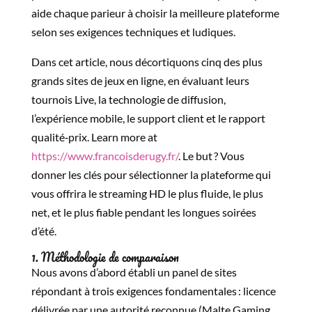
aide chaque parieur à choisir la meilleure plateforme
selon ses exigences techniques et ludiques.
Dans cet article, nous décortiquons cinq des plus
grands sites de jeux en ligne, en évaluant leurs
tournois Live, la technologie de diffusion,
l’expérience mobile, le support client et le rapport
qualité‑prix. Learn more at
https://www.francoisderugy.fr/
. Le but ? Vous
donner les clés pour sélectionner la plateforme qui
vous offrira le streaming HD le plus fluide, le plus
net, et le plus fiable pendant les longues soirées
d’été.
1. Méthodologie de comparaison
Nous avons d’abord établi un panel de sites
répondant à trois exigences fondamentales : licence
délivrée par une autorité reconnue (Malte Gaming