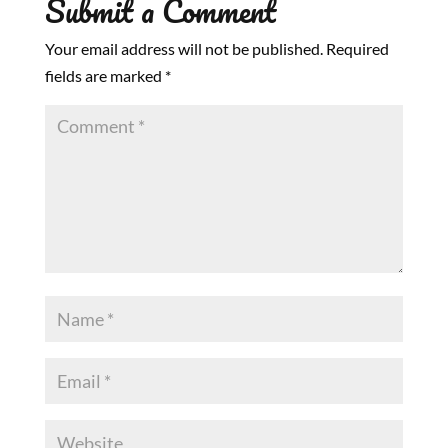
Submit a Comment
Your email address will not be published.
Required
fields are marked
*