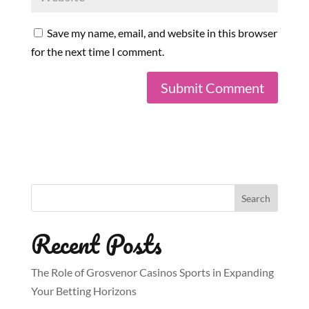
Save my name, email, and website in this browser
for the next time I comment.
Search
Recent Posts
The Role of Grosvenor Casinos Sports in Expanding
Your Betting Horizons