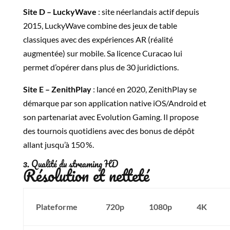
Site D – LuckyWave
: site néerlandais actif depuis
2015, LuckyWave combine des jeux de table
classiques avec des expériences AR (réalité
augmentée) sur mobile. Sa licence Curacao lui
permet d’opérer dans plus de 30 juridictions.
Site E – ZenithPlay
: lancé en 2020, ZenithPlay se
démarque par son application native iOS/Android et
son partenariat avec Evolution Gaming. Il propose
des tournois quotidiens avec des bonus de dépôt
allant jusqu’à 150 %.
3. Qualité du streaming HD
Résolution et netteté
Plateforme
720p
1080p
4K