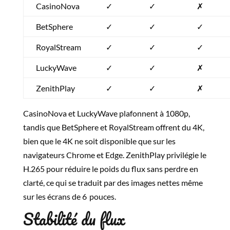
CasinoNova
✓
✓
✗
BetSphere
✓
✓
✓
RoyalStream
✓
✓
✓
LuckyWave
✓
✓
✗
ZenithPlay
✓
✓
✗
CasinoNova et LuckyWave plafonnent à 1080p,
tandis que BetSphere et RoyalStream offrent du 4K,
bien que le 4K ne soit disponible que sur les
navigateurs Chrome et Edge. ZenithPlay privilégie le
H.265 pour réduire le poids du flux sans perdre en
clarté, ce qui se traduit par des images nettes même
sur les écrans de 6 pouces.
Stabilité du flux