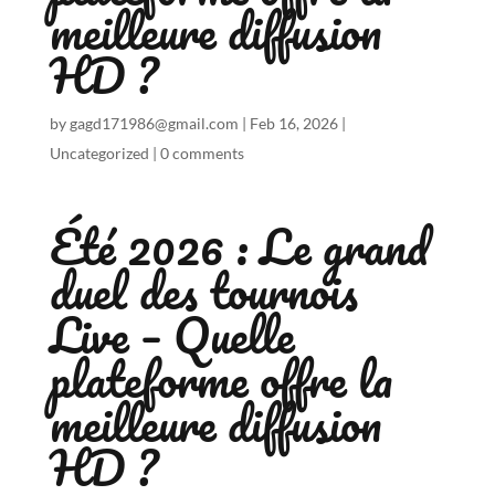
meilleure diffusion
HD ?
by
gagd171986@gmail.com
|
Feb 16, 2026
|
Uncategorized
|
0 comments
Été 2026 : Le grand
duel des tournois
Live – Quelle
plateforme offre la
meilleure diffusion
HD ?