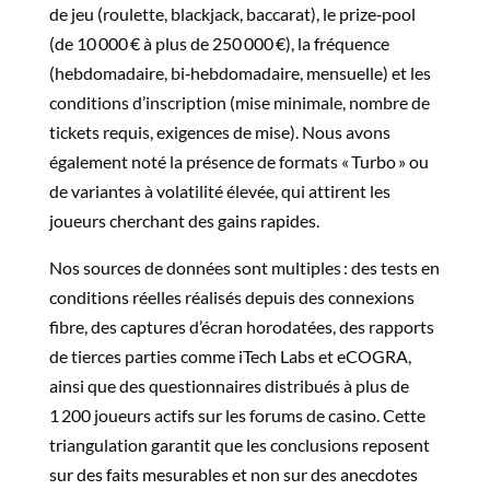
de jeu (roulette, blackjack, baccarat), le prize‑pool
(de 10 000 € à plus de 250 000 €), la fréquence
(hebdomadaire, bi‑hebdomadaire, mensuelle) et les
conditions d’inscription (mise minimale, nombre de
tickets requis, exigences de mise). Nous avons
également noté la présence de formats « Turbo » ou
de variantes à volatilité élevée, qui attirent les
joueurs cherchant des gains rapides.
Nos sources de données sont multiples : des tests en
conditions réelles réalisés depuis des connexions
fibre, des captures d’écran horodatées, des rapports
de tierces parties comme iTech Labs et eCOGRA,
ainsi que des questionnaires distribués à plus de
1 200 joueurs actifs sur les forums de casino. Cette
triangulation garantit que les conclusions reposent
sur des faits mesurables et non sur des anecdotes