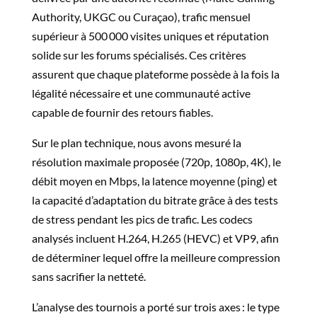
Authority, UKGC ou Curaçao), trafic mensuel
supérieur à 500 000 visites uniques et réputation
solide sur les forums spécialisés. Ces critères
assurent que chaque plateforme possède à la fois la
légalité nécessaire et une communauté active
capable de fournir des retours fiables.
Sur le plan technique, nous avons mesuré la
résolution maximale proposée (720p, 1080p, 4K), le
débit moyen en Mbps, la latence moyenne (ping) et
la capacité d’adaptation du bitrate grâce à des tests
de stress pendant les pics de trafic. Les codecs
analysés incluent H.264, H.265 (HEVC) et VP9, afin
de déterminer lequel offre la meilleure compression
sans sacrifier la netteté.
L’analyse des tournois a porté sur trois axes : le type