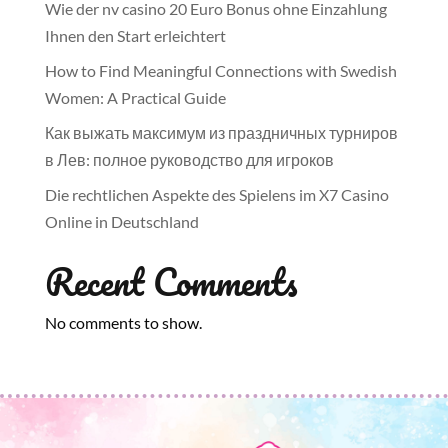
Wie der nv casino 20 Euro Bonus ohne Einzahlung
Ihnen den Start erleichtert
How to Find Meaningful Connections with Swedish
Women: A Practical Guide
Как выжать максимум из праздничных турниров
в Лев: полное руководство для игроков
Die rechtlichen Aspekte des Spielens im X7 Casino
Online in Deutschland
Recent Comments
No comments to show.