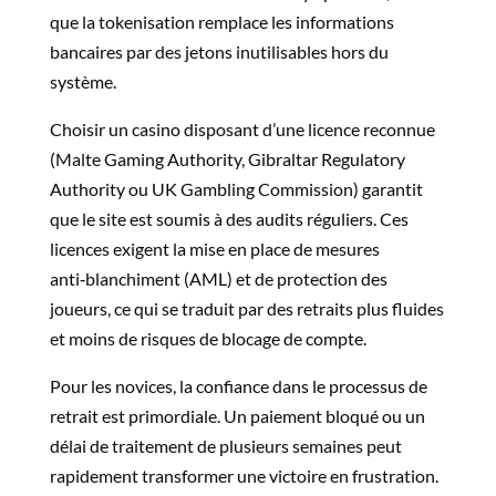
que la tokenisation remplace les informations
bancaires par des jetons inutilisables hors du
système.
Choisir un casino disposant d’une licence reconnue
(Malte Gaming Authority, Gibraltar Regulatory
Authority ou UK Gambling Commission) garantit
que le site est soumis à des audits réguliers. Ces
licences exigent la mise en place de mesures
anti‑blanchiment (AML) et de protection des
joueurs, ce qui se traduit par des retraits plus fluides
et moins de risques de blocage de compte.
Pour les novices, la confiance dans le processus de
retrait est primordiale. Un paiement bloqué ou un
délai de traitement de plusieurs semaines peut
rapidement transformer une victoire en frustration.