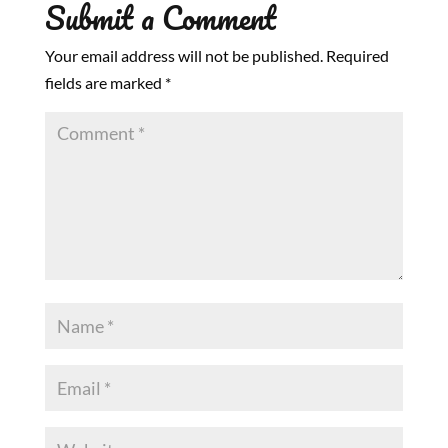
Submit a Comment
Your email address will not be published.
Required
fields are marked
*