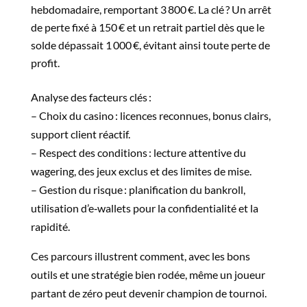
hebdomadaire, remportant 3 800 €. La clé ? Un arrêt
de perte fixé à 150 € et un retrait partiel dès que le
solde dépassait 1 000 €, évitant ainsi toute perte de
profit.
Analyse des facteurs clés :
– Choix du casino : licences reconnues, bonus clairs,
support client réactif.
– Respect des conditions : lecture attentive du
wagering, des jeux exclus et des limites de mise.
– Gestion du risque : planification du bankroll,
utilisation d’e‑wallets pour la confidentialité et la
rapidité.
Ces parcours illustrent comment, avec les bons
outils et une stratégie bien rodée, même un joueur
partant de zéro peut devenir champion de tournoi.