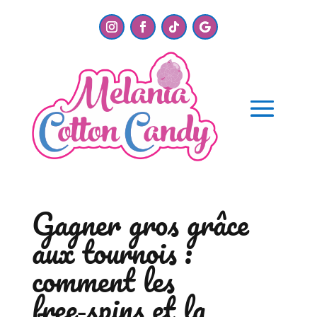
Gagner gros grâce
aux tournois :
comment les
free‑spins et la