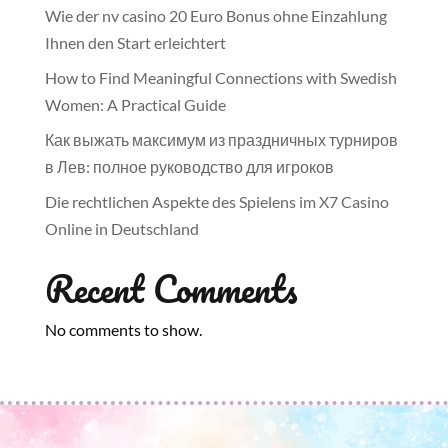
Wie der nv casino 20 Euro Bonus ohne Einzahlung
Ihnen den Start erleichtert
How to Find Meaningful Connections with Swedish
Women: A Practical Guide
Как выжать максимум из праздничных турниров
в Лев: полное руководство для игроков
Die rechtlichen Aspekte des Spielens im X7 Casino
Online in Deutschland
Recent Comments
No comments to show.