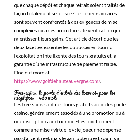
que chaque dépôt et chaque retrait soient traités de
façon totalement sécurisée ? Les joueurs novices
sont souvent confrontés à des exigences de mise
complexes ou à des procédures de vérification qui
ralentissent leurs gains. Cet article décortique les
deux facettes essentielles du succès en tournoi :
l’exploitation intelligente des tours gratuits et la
garantie d’une infrastructure de paiement fiable.
Find out more at
https://www.golfdehauteauvergne.com/
.
Free‑spins : la porte d’entrée des tournois pour les
néophytes – 420 mots
Les free‑spins sont des tours gratuits accordés par le
casino, généralement associés à une promotion ou à
une inscription à un tournoi. Elles fonctionnent
comme une mise « virtuelle » : le joueur ne dépense
pas d’argent réel, mais le gain obtenu est soumis à