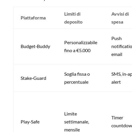
Limiti di
Avvisi di
Piattaforma
deposito
spesa
Push
Personalizzabile
Budget‑Buddy
notificati
fino a €5.000
email
Soglia fissa o
SMS, in‑a
Stake‑Guard
percentuale
alert
Limite
Timer
Play‑Safe
settimanale,
countdo
mensile