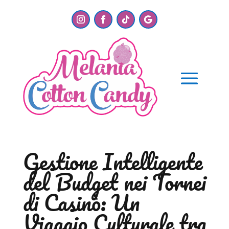
Gestione Intelligente
del Budget nei Tornei
di Casinò: Un
Viaggio Culturale tra