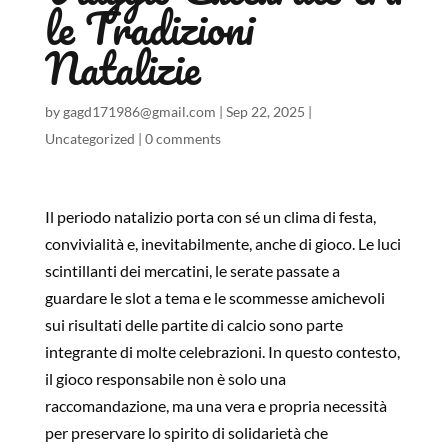
le Tradizioni
Natalizie
by
gagd171986@gmail.com
|
Sep 22, 2025
|
Uncategorized
|
0 comments
Il periodo natalizio porta con sé un clima di festa,
convivialità e, inevitabilmente, anche di gioco. Le luci
scintillanti dei mercatini, le serate passate a
guardare le slot a tema e le scommesse amichevoli
sui risultati delle partite di calcio sono parte
integrante di molte celebrazioni. In questo contesto,
il gioco responsabile non è solo una
raccomandazione, ma una vera e propria necessità
per preservare lo spirito di solidarietà che