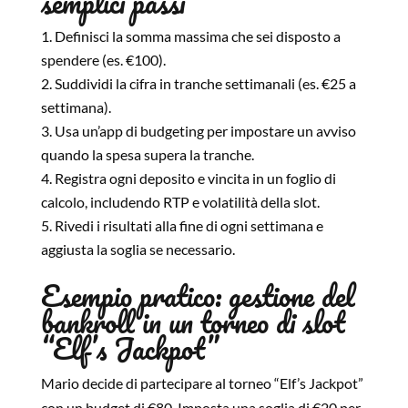
semplici passi
Definisci la somma massima che sei disposto a
spendere (es. €100).
Suddividi la cifra in tranche settimanali (es. €25 a
settimana).
Usa un’app di budgeting per impostare un avviso
quando la spesa supera la tranche.
Registra ogni deposito e vincita in un foglio di
calcolo, includendo RTP e volatilità della slot.
Rivedi i risultati alla fine di ogni settimana e
aggiusta la soglia se necessario.
Esempio pratico: gestione del
bankroll in un torneo di slot
“Elf’s Jackpot”
Mario decide di partecipare al torneo “Elf’s Jackpot”
con un budget di €80. Imposta una soglia di €20 per