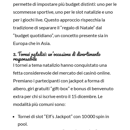
permette di impostare più budget distinti: uno per le
scommesse sportive, uno per le slot natalizie e uno
per i giochi live. Questo approccio rispecchia la
tradizione di separare il “regalo di Natale” dal
“budget quotidiano”, un concetto presente sia in
Europa che in Asia.
3. Tornei natalizi: un’occasione di divertimento
responsabile
I tornei a tema natalizio hanno conquistato una
fetta considerevole del mercato dei casinò online.
Premiano i partecipanti con jackpot a forma di
albero, giri gratuiti “gift‑box” e bonus di benvenuto
extra per chi si iscrive entro il 15 dicembre. Le
modalità più comuni sono:
Tornei di slot “Elf’s Jackpot” con 10 000 spin in
pool.