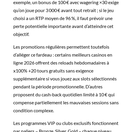
exemple, un bonus de 100 € avec wagering ×30 exige
qu’on joue pour 3 000 € avant tout retrait ; si le jeu
choisi a un RTP moyen de 96 %, il faut prévoir une
perte potentielle importante avant d’atteindre cet
objectif.
Les promotions régulières permettent toutefois
d’alléger ce fardeau : certains meilleurs casinos en
ligne 2026 offrent des reloads hebdomadaires à
x100% +20 tours gratuits sans exigence
supplémentaire si vous jouez aux slots sélectionnés
pendant la période promotionnelle. D’autres
proposent du cash‑back quotidien limité à 10 € qui
compense partiellement les mauvaises sessions sans
condition complexe.
Les programmes VIP ou clubs exclusifs fonctionnent
par paliers – Bronze, Silver, Gold – chaque niveau