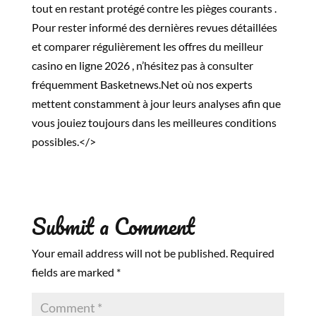
tout en restant protégé contre les pièges courants .
Pour rester informé des dernières revues détaillées
et comparer régulièrement les offres du meilleur
casino en ligne 2026 , n’hésitez pas à consulter
fréquemment Basketnews.Net où nos experts
mettent constamment à jour leurs analyses afin que
vous jouiez toujours dans les meilleures conditions
possibles.</>
Submit a Comment
Your email address will not be published.
Required
fields are marked
*