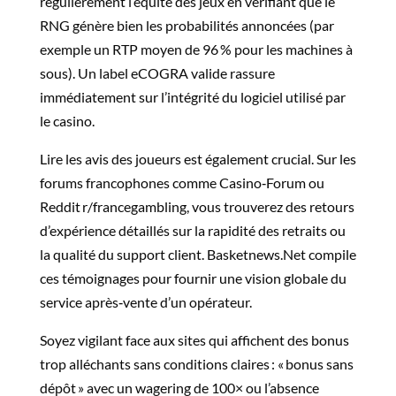
régulièrement l’équité des jeux en vérifiant que le
RNG génère bien les probabilités annoncées (par
exemple un RTP moyen de 96 % pour les machines à
sous). Un label eCOGRA valide rassure
immédiatement sur l’intégrité du logiciel utilisé par
le casino.
Lire les avis des joueurs est également crucial. Sur les
forums francophones comme Casino‑Forum ou
Reddit r/francegambling, vous trouverez des retours
d’expérience détaillés sur la rapidité des retraits ou
la qualité du support client. Basketnews.Net compile
ces témoignages pour fournir une vision globale du
service après‑vente d’un opérateur.
Soyez vigilant face aux sites qui affichent des bonus
trop alléchants sans conditions claires : « bonus sans
dépôt » avec un wagering de 100× ou l’absence