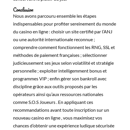
Conclusion
Nous avons parcouru ensemble les étapes
indispensables pour profiter sereinement du monde
du casino en ligne : choisir un site certifié par l’ANJ
ou une autorité internationale reconnue ;
comprendre comment fonctionnent les RNG, SSL et
méthodes de paiement françaises ; sélectionner
judicieusement ses jeux selon volatilité et stratégie
personnelle ; exploiter intelligemment bonus et
programmes VIP ; enfin gérer son bankroll avec
discipline grâce aux outils proposés par les
opérateurs ainsi qu’aux ressources nationales
comme S.O.S Joueurs . En appliquant ces
recommandations avant toute inscription sur un
nouveau casino en ligne , vous maximisez vos
chances d’obtenir une expérience ludique sécurisée