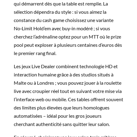
qui démarrent dès que la table est remplie. La
sélection dépendra du style : si vous aimez la
constance du cash game choisissez une variante
No‑Limit Hold’em avec buy‑in modéré ; si vous
cherchez l’adrénaline optez pour un MTT où le prize
pool peut exploser à plusieurs centaines d’euros dès
le premier rang final.
Les jeux Live Dealer combinent technologie HD et
interaction humaine grâce à des studios situés à
Malte ou à Londres ; vous pouvez jouer à la roulette
live avec croupier réel tout en suivant votre mise via
l’interface web ou mobile. Ces tables offrent souvent
des limites plus élevées que leurs homologues
automatisées – idéal pour les gros joueurs
cherchant authenticité sans quitter leur salon.