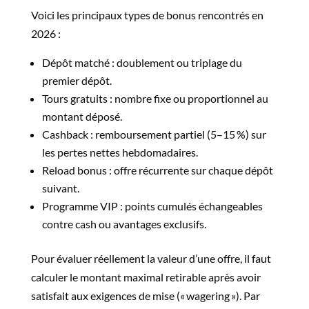
Voici les principaux types de bonus rencontrés en
2026 :
Dépôt matché : doublement ou triplage du
premier dépôt.
Tours gratuits : nombre fixe ou proportionnel au
montant déposé.
Cashback : remboursement partiel (5–15 %) sur
les pertes nettes hebdomadaires.
Reload bonus : offre récurrente sur chaque dépôt
suivant.
Programme VIP : points cumulés échangeables
contre cash ou avantages exclusifs.
Pour évaluer réellement la valeur d’une offre, il faut
calculer le montant maximal retirable après avoir
satisfait aux exigences de mise (« wagering »). Par