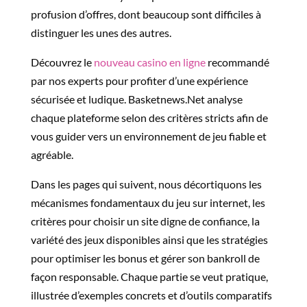
profusion d’offres, dont beaucoup sont difficiles à
distinguer les unes des autres.
Découvrez le
nouveau casino en ligne
recommandé
par nos experts pour profiter d’une expérience
sécurisée et ludique. Basketnews.Net analyse
chaque plateforme selon des critères stricts afin de
vous guider vers un environnement de jeu fiable et
agréable.
Dans les pages qui suivent, nous décortiquons les
mécanismes fondamentaux du jeu sur internet, les
critères pour choisir un site digne de confiance, la
variété des jeux disponibles ainsi que les stratégies
pour optimiser les bonus et gérer son bankroll de
façon responsable. Chaque partie se veut pratique,
illustrée d’exemples concrets et d’outils comparatifs