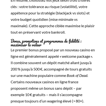
En résumé, choisissez vos jeux selon trois critères
clés : votre tolérance au risque (volatilité), votre
appétence pour la stratégie (blackjack vs slots) et
votre budget quotidien (mise minimale vs
maximale). Cette approche ciblée maximise le plaisir
tout en préservant votre bankroll.
Bonus, promotions et programmes de fidélité :
maximiser la valeur
Le premier bonus proposé par un nouveau casino en
ligne est généralement appelé « welcome package ».
Il combine souvent un dépôt matché allant jusqu’à
200 % jusqu’à 500 €, accompagné de tours gratuits
sur une machine populaire comme
Book of Dead
.
Certains nouveaux casinos en ligne france
proposent même un bonus sans dépôt – par
exemple 10 € gratuits – mais il s’accompagne
presque toujours d’un wagering élevé (> 80×).