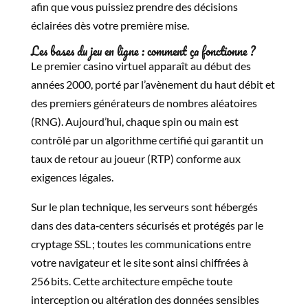
afin que vous puissiez prendre des décisions
éclairées dès votre première mise.
Les bases du jeu en ligne : comment ça fonctionne ?
Le premier casino virtuel apparaît au début des
années 2000, porté par l’avènement du haut débit et
des premiers générateurs de nombres aléatoires
(RNG). Aujourd’hui, chaque spin ou main est
contrôlé par un algorithme certifié qui garantit un
taux de retour au joueur (RTP) conforme aux
exigences légales.
Sur le plan technique, les serveurs sont hébergés
dans des data‑centers sécurisés et protégés par le
cryptage SSL ; toutes les communications entre
votre navigateur et le site sont ainsi chiffrées à
256 bits. Cette architecture empêche toute
interception ou altération des données sensibles