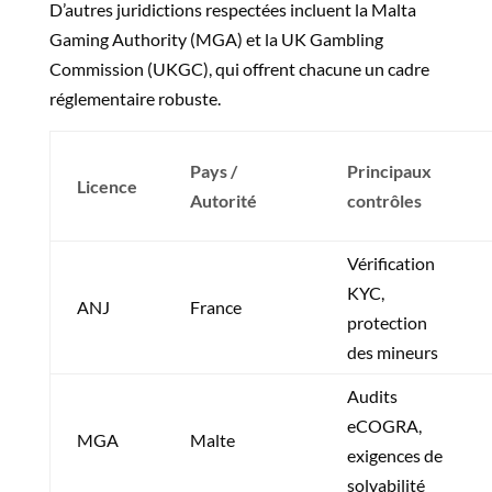
D’autres juridictions respectées incluent la Malta
Gaming Authority (MGA) et la UK Gambling
Commission (UKGC), qui offrent chacune un cadre
réglementaire robuste.
Pays /
Principaux
Licence
Autorité
contrôles
Vérification
KYC,
ANJ
France
protection
des mineurs
Audits
eCOGRA,
MGA
Malte
exigences de
solvabilité