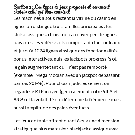
Section 2 : Les types de jeux proposés et comment
choisir celui qui vous convient
Les machines à sous restent la vitrine du casino en
ligne ; on distingue trois familles principales : les
slots classiques à trois rouleaux avec peu de lignes
payantes, les vidéos slots comportant cinq rouleaux
et jusqu’à 1024 lignes ainsi que des fonctionnalités
bonus interactives, puis les jackpots progressifs où
le gain augmente tant qu’il n’est pas remporté
(exemple : Mega Moolah avec un jackpot dépassant
parfois 20 M€). Pour choisir judicieusement on
regarde le RTP moyen (généralement entre 94 % et
98 %) et la volatilité qui détermine la fréquence mais
aussi l’amplitude des gains éventuels.
Les jeux de table offrent quant à eux une dimension
stratégique plus marquée : blackjack classique avec