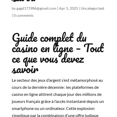
by
gagd171986@gmail.com
|
Apr 5, 2025
|
Uncategorized
|
0 comments
Guide complet du
casino en ligne – Tout
ce que vous devez
savoir
Le secteur des jeux d’argent s’est métamorphosé au
cours de la dernière décennie : les plateformes de
casino en ligne attirent chaque jour des millions de
joueurs français grâce à l’accès instantané depuis un
smartphone ou un ordinateur. Cette explosion
s’explique par la combinaison d’une offre ludique