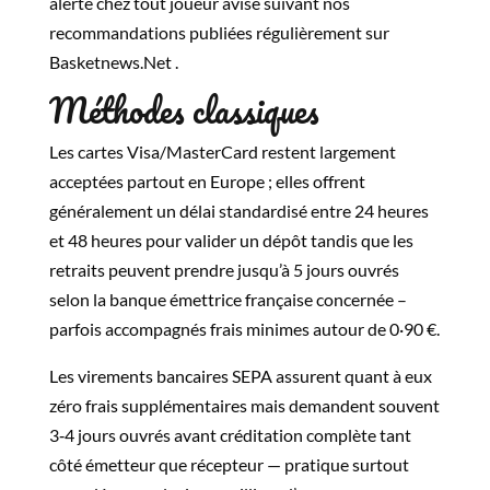
alerte chez tout joueur avisé suivant nos
recommandations publiées régulièrement sur
Basketnews.Net .
Méthodes classiques
Les cartes Visa/MasterCard restent largement
acceptées partout en Europe ; elles offrent
généralement un délai standardisé entre 24 heures
et 48 heures pour valider un dépôt tandis que les
retraits peuvent prendre jusqu’à 5 jours ouvrés
selon la banque émettrice française concernée –
parfois accompagnés frais minimes autour de 0·90 €.
Les virements bancaires SEPA assurent quant à eux
zéro frais supplémentaires mais demandent souvent
3‑4 jours ouvrés avant créditation complète tant
côté émetteur que récepteur — pratique surtout