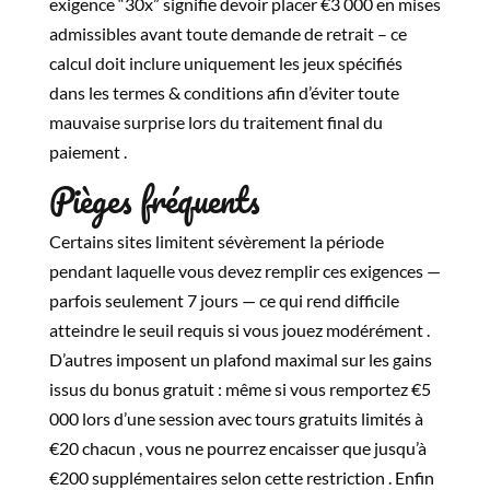
exigence “30x” signifie devoir placer €3 000 en mises
admissibles avant toute demande de retrait – ce
calcul doit inclure uniquement les jeux spécifiés
dans les termes & conditions afin d’éviter toute
mauvaise surprise lors du traitement final du
paiement .
Pièges fréquents
Certains sites limitent sévèrement la période
pendant laquelle vous devez remplir ces exigences —
parfois seulement 7 jours — ce qui rend difficile
atteindre le seuil requis si vous jouez modérément .
D’autres imposent un plafond maximal sur les gains
issus du bonus gratuit : même si vous remportez €5
000 lors d’une session avec tours gratuits limités à
€20 chacun , vous ne pourrez encaisser que jusqu’à
€200 supplémentaires selon cette restriction . Enfin