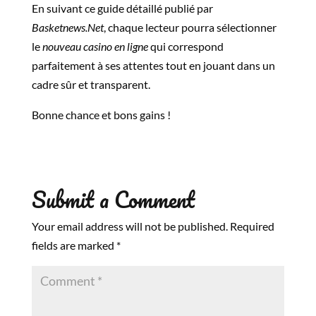
En suivant ce guide détaillé publié par
Basketnews.Net
, chaque lecteur pourra sélectionner
le
nouveau casino en ligne
qui correspond
parfaitement à ses attentes tout en jouant dans un
cadre sûr et transparent.
Bonne chance et bons gains !
Submit a Comment
Your email address will not be published.
Required
fields are marked
*