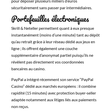
pour déposer plusieurs milliers d’euros
sécuritairement sans passer par intermédiaires.
Portefeuilles électroniques
Skrill & Neteller permettent quant à eux presque
instantanément (moins d’une minute) tant au dépôt
qu’au retrait grâce à leur réseau dédié aux jeux en
ligne ; ils offrent également une couche
supplémentaire d’anonymat partiel puisqu’ils ne
révèlent pas directement vos coordonnées
bancaires au casino.
PayPal a intégré récemment son service “PayPal
Casino” dédié aux marchés européens : il combine
rapidité (15 minutes) avec protection buyer‑seller
adaptée notamment aux litiges liés aux paiements
non reçus.