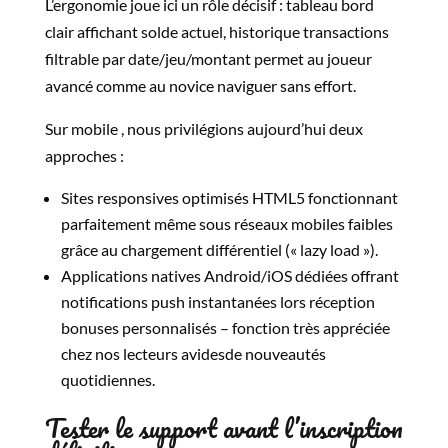
L’ergonomie joue ici un rôle décisif : tableau bord
clair affichant solde actuel, historique transactions
filtrable par date/jeu/montant permet au joueur
avancé comme au novice naviguer sans effort.
Sur mobile , nous privilégions aujourd’hui deux
approches :
Sites responsives optimisés HTML5 fonctionnant
parfaitement même sous réseaux mobiles faibles
grâce au chargement différentiel (« lazy load »).
Applications natives Android/iOS dédiées offrant
notifications push instantanées lors réception
bonuses personnalisés – fonction très appréciée
chez nos lecteurs avidesde nouveautés
quotidiennes.​
Tester le support avant l’inscription