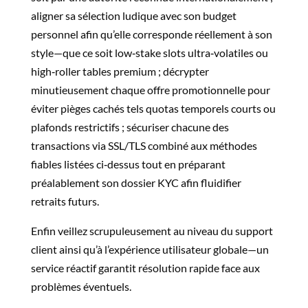
aligner sa sélection ludique avec son budget
personnel afin qu’elle corresponde réellement à son
style—que ce soit low‑stake slots ultra‑volatiles ou
high‑roller tables premium ; décrypter
minutieusement chaque offre promotionnelle pour
éviter pièges cachés tels quotas temporels courts ou
plafonds restrictifs ; sécuriser chacune des
transactions via SSL/TLS combiné aux méthodes
fiables listées ci‑dessus tout en préparant
préalablement son dossier KYC afin fluidifier
retraits futurs.
Enfin veillez scrupuleusement au niveau du support
client ainsi qu’à l’expérience utilisateur globale—un
service réactif garantit résolution rapide face aux
problèmes éventuels.