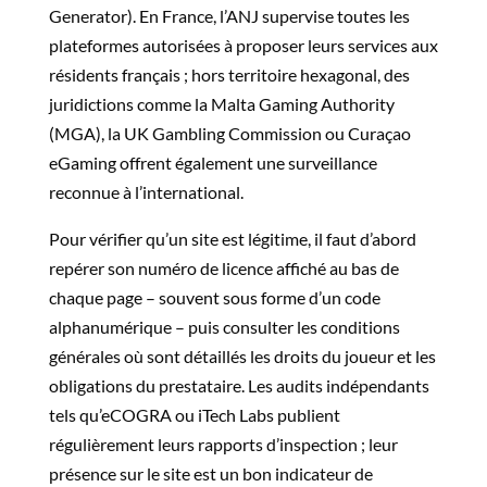
Generator). En France, l’ANJ supervise toutes les
plateformes autorisées à proposer leurs services aux
résidents français ; hors territoire hexagonal, des
juridictions comme la Malta Gaming Authority
(MGA), la UK Gambling Commission ou Curaçao
eGaming offrent également une surveillance
reconnue à l’international.
Pour vérifier qu’un site est légitime, il faut d’abord
repérer son numéro de licence affiché au bas de
chaque page – souvent sous forme d’un code
alphanumérique – puis consulter les conditions
générales où sont détaillés les droits du joueur et les
obligations du prestataire. Les audits indépendants
tels qu’eCOGRA ou iTech Labs publient
régulièrement leurs rapports d’inspection ; leur
présence sur le site est un bon indicateur de