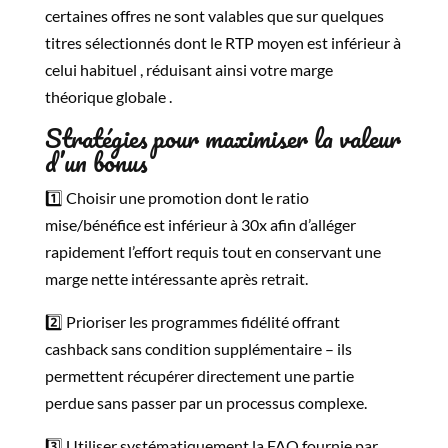
certaines offres ne sont valables que sur quelques
titres sélectionnés dont le RTP moyen est inférieur à
celui habituel , réduisant ainsi votre marge
théorique globale .
Stratégies pour maximiser la valeur
d’un bonus
1️⃣ Choisir une promotion dont le ratio
mise/bénéfice est inférieur à 30x afin d’alléger
rapidement l’effort requis tout en conservant une
marge nette intéressante après retrait.
2️⃣ Prioriser les programmes fidélité offrant
cashback sans condition supplémentaire – ils
permettent récupérer directement une partie
perdue sans passer par un processus complexe.
3️⃣ Utiliser systématiquement la FAQ fournie par