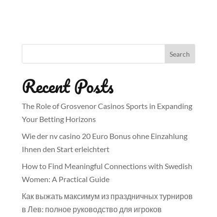
Search
Recent Posts
The Role of Grosvenor Casinos Sports in Expanding
Your Betting Horizons
Wie der nv casino 20 Euro Bonus ohne Einzahlung
Ihnen den Start erleichtert
How to Find Meaningful Connections with Swedish
Women: A Practical Guide
Как выжать максимум из праздничных турниров
в Лев: полное руководство для игроков