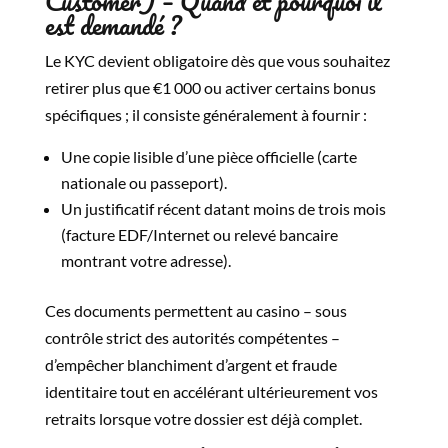
Customer) – Quand et pourquoi il
est demandé ?
Le KYC devient obligatoire dès que vous souhaitez
retirer plus que €1 000 ou activer certains bonus
spécifiques ; il consiste généralement à fournir :
Une copie lisible d’une pièce officielle (carte
nationale ou passeport).
Un justificatif récent datant moins de trois mois
(facture EDF/Internet ou relevé bancaire
montrant votre adresse).
Ces documents permettent au casino – sous
contrôle strict des autorités compétentes –
d’empêcher blanchiment d’argent et fraude
identitaire tout en accélérant ultérieurement vos
retraits lorsque votre dossier est déjà complet.