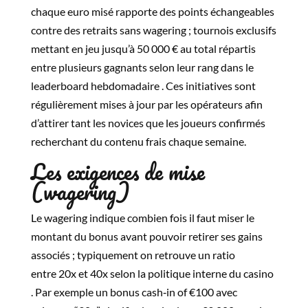
chaque euro misé rapporte des points échangeables
contre des retraits sans wagering ; tournois exclusifs
mettant en jeu jusqu’à 50 000 € au total répartis
entre plusieurs gagnants selon leur rang dans le
leaderboard hebdomadaire . Ces initiatives sont
régulièrement mises à jour par les opérateurs afin
d’attirer tant les novices que les joueurs confirmés
recherchant du contenu frais chaque semaine.
Les exigences de mise
(wagering)
Le wagering indique combien fois il faut miser le
montant du bonus avant pouvoir retirer ses gains
associés ; typiquement on retrouve un ratio
entre 20x et 40x selon la politique interne du casino
. Par exemple un bonus cash‑in of €100 avec