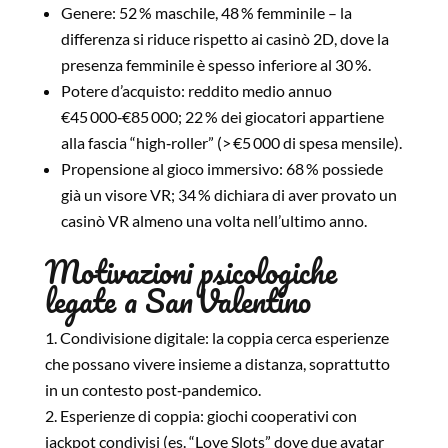
Genere: 52 % maschile, 48 % femminile – la
differenza si riduce rispetto ai casinò 2D, dove la
presenza femminile è spesso inferiore al 30 %.
Potere d’acquisto: reddito medio annuo
€45 000‑€85 000; 22 % dei giocatori appartiene
alla fascia “high‑roller” (> €5 000 di spesa mensile).
Propensione al gioco immersivo: 68 % possiede
già un visore VR; 34 % dichiara di aver provato un
casinò VR almeno una volta nell’ultimo anno.
Motivazioni psicologiche
legate a San Valentino
Condivisione digitale: la coppia cerca esperienze
che possano vivere insieme a distanza, soprattutto
in un contesto post‑pandemico.
Esperienze di coppia: giochi cooperativi con
jackpot condivisi (es. “Love Slots” dove due avatar