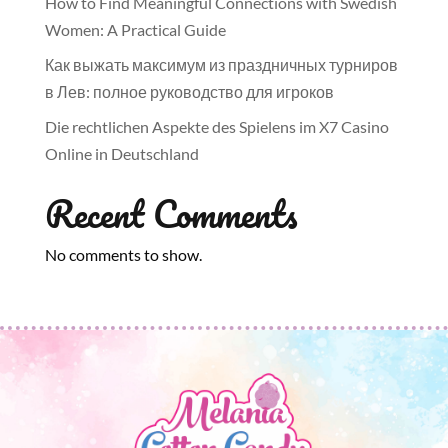
How to Find Meaningful Connections with Swedish
Women: A Practical Guide
Как выжать максимум из праздничных турниров
в Лев: полное руководство для игроков
Die rechtlichen Aspekte des Spielens im X7 Casino
Online in Deutschland
Recent Comments
No comments to show.