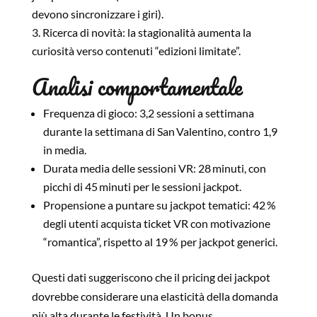
devono sincronizzare i giri).
Ricerca di novità: la stagionalità aumenta la
curiosità verso contenuti “edizioni limitate”.
Analisi comportamentale
Frequenza di gioco: 3,2 sessioni a settimana
durante la settimana di San Valentino, contro 1,9
in media.
Durata media delle sessioni VR: 28 minuti, con
picchi di 45 minuti per le sessioni jackpot.
Propensione a puntare su jackpot tematici: 42 %
degli utenti acquista ticket VR con motivazione
“romantica”, rispetto al 19 % per jackpot generici.
Questi dati suggeriscono che il pricing dei jackpot
dovrebbe considerare una elasticità della domanda
più alta durante le festività. Un bonus