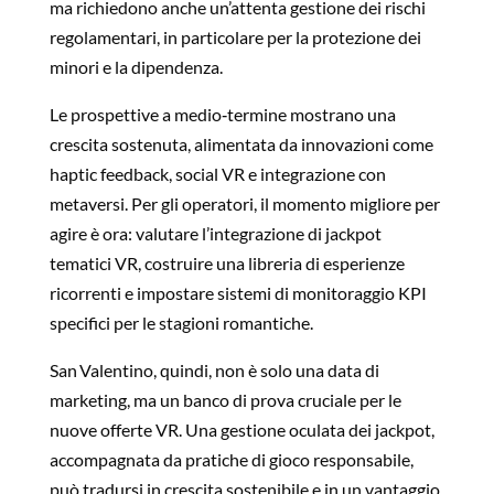
ma richiedono anche un’attenta gestione dei rischi
regolamentari, in particolare per la protezione dei
minori e la dipendenza.
Le prospettive a medio‑termine mostrano una
crescita sostenuta, alimentata da innovazioni come
haptic feedback, social VR e integrazione con
metaversi. Per gli operatori, il momento migliore per
agire è ora: valutare l’integrazione di jackpot
tematici VR, costruire una libreria di esperienze
ricorrenti e impostare sistemi di monitoraggio KPI
specifici per le stagioni romantiche.
San Valentino, quindi, non è solo una data di
marketing, ma un banco di prova cruciale per le
nuove offerte VR. Una gestione oculata dei jackpot,
accompagnata da pratiche di gioco responsabile,
può tradursi in crescita sostenibile e in un vantaggio