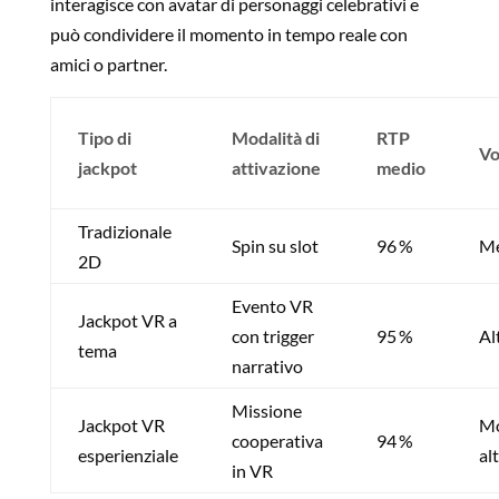
interagisce con avatar di personaggi celebrativi e
può condividere il momento in tempo reale con
amici o partner.
Tipo di
Modalità di
RTP
Vo
jackpot
attivazione
medio
Tradizionale
Spin su slot
96 %
Me
2D
Evento VR
Jackpot VR a
con trigger
95 %
Al
tema
narrativo
Missione
Jackpot VR
Mo
cooperativa
94 %
esperienziale
al
in VR