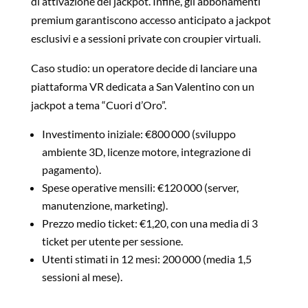
di attivazione del jackpot. Infine, gli abbonamenti
premium garantiscono accesso anticipato a jackpot
esclusivi e a sessioni private con croupier virtuali.
Caso studio: un operatore decide di lanciare una
piattaforma VR dedicata a San Valentino con un
jackpot a tema “Cuori d’Oro”.
Investimento iniziale: €800 000 (sviluppo
ambiente 3D, licenze motore, integrazione di
pagamento).
Spese operative mensili: €120 000 (server,
manutenzione, marketing).
Prezzo medio ticket: €1,20, con una media di 3
ticket per utente per sessione.
Utenti stimati in 12 mesi: 200 000 (media 1,5
sessioni al mese).