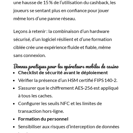
une hausse de 15 % de l’utilisation du cashback, les
joueurs se sentant plus en confiance pour jouer
même lors d’une panne réseau.
Leçons à retenir : la combinaison d’un hardware
sécurisé, d’un logiciel résilient et d’une formation
ciblée crée une expérience fluide et fiable, même
sans connexion.
Bonnes pratiques pour les opérateurs mobiles de casino
Checklist de sécurité avant le déploiement
Vérifier la présence d’un HSM certifié FIPS 140‑2.
S’assurer que le chiffrement AES‑256 est appliqué
à tous les caches.
Configurer les seuils NFC et les limites de
transaction hors‑ligne.
Formation du personnel
Sensibiliser aux risques d’interception de données