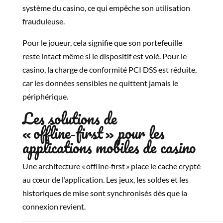
système du casino, ce qui empêche son utilisation
frauduleuse.
Pour le joueur, cela signifie que son portefeuille
reste intact même si le dispositif est volé. Pour le
casino, la charge de conformité PCI DSS est réduite,
car les données sensibles ne quittent jamais le
périphérique.
Les solutions de
« offline‑first » pour les
applications mobiles de casino
Une architecture « offline‑first » place le cache crypté
au cœur de l’application. Les jeux, les soldes et les
historiques de mise sont synchronisés dès que la
connexion revient.