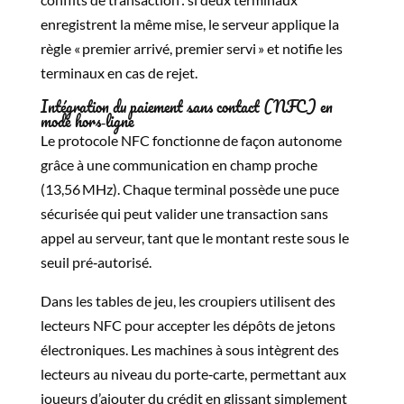
enregistrent la même mise, le serveur applique la
règle « premier arrivé, premier servi » et notifie les
terminaux en cas de rejet.
Intégration du paiement sans contact (NFC) en
mode hors‑ligne
Le protocole NFC fonctionne de façon autonome
grâce à une communication en champ proche
(13,56 MHz). Chaque terminal possède une puce
sécurisée qui peut valider une transaction sans
appel au serveur, tant que le montant reste sous le
seuil pré‑autorisé.
Dans les tables de jeu, les croupiers utilisent des
lecteurs NFC pour accepter les dépôts de jetons
électroniques. Les machines à sous intègrent des
lecteurs au niveau du porte‑carte, permettant aux
joueurs d’ajouter du crédit en glissant simplement