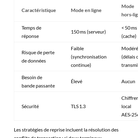
Mode
Caractéristique
Mode en ligne
hors‑li
Temps de
< 50 ms
150 ms (serveur)
réponse
(cache)
Faible
Modér
Risque de perte
(synchronisation
(délais 
de données
continue)
transmi
Besoin de
Élevé
Aucun
bande passante
Chiffre
Sécurité
TLS 1.3
local
AES‑25
Les stratégies de reprise incluent la résolution des
conflits de transaction : si deux terminaux