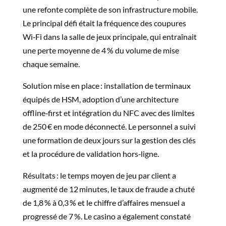
une refonte complète de son infrastructure mobile.
Le principal défi était la fréquence des coupures
Wi‑Fi dans la salle de jeux principale, qui entraînait
une perte moyenne de 4 % du volume de mise
chaque semaine.
Solution mise en place : installation de terminaux
équipés de HSM, adoption d’une architecture
offline‑first et intégration du NFC avec des limites
de 250 € en mode déconnecté. Le personnel a suivi
une formation de deux jours sur la gestion des clés
et la procédure de validation hors‑ligne.
Résultats : le temps moyen de jeu par client a
augmenté de 12 minutes, le taux de fraude a chuté
de 1,8 % à 0,3 % et le chiffre d’affaires mensuel a
progressé de 7 %. Le casino a également constaté