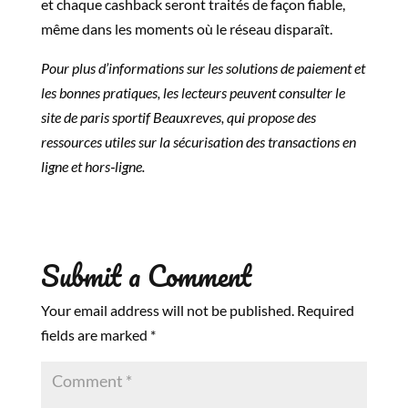
et chaque cashback seront traités de façon fiable,
même dans les moments où le réseau disparaît.
Pour plus d’informations sur les solutions de paiement et
les bonnes pratiques, les lecteurs peuvent consulter le
site de paris sportif Beauxreves, qui propose des
ressources utiles sur la sécurisation des transactions en
ligne et hors‑ligne.
Submit a Comment
Your email address will not be published.
Required
fields are marked
*