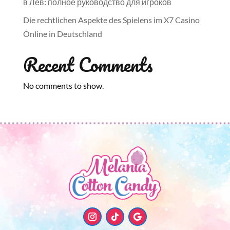
в Лев: полное руководство для игроков
Die rechtlichen Aspekte des Spielens im X7 Casino
Online in Deutschland
Recent Comments
No comments to show.