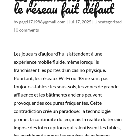
le réseau fait défaut
by
gagd171986@gmail.com
|
Jul 17, 2025
|
Uncategorized
|
0 comments
Les joueurs d’aujourd’hui s’attendent à une
expérience mobile fluide, même lorsqu’ils
franchissent les portes d’un casino physique.
Pourtant, les réseaux Wi‑Fi ou 4G ne sont pas
toujours stables : les sous‑sols, les zones de grande
affluence et les bâtiments anciens peuvent
provoquer des coupures fréquentes. Cette
contradiction crée un paradoxe : la technologie
promet la continuité du jeu, mais la réalité du terrain
impose des interruptions qui ralentissent les tables,
les machines à sous et les services de paiement.