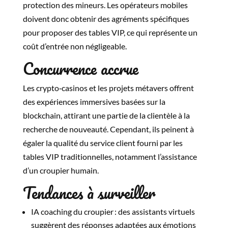
protection des mineurs. Les opérateurs mobiles
doivent donc obtenir des agréments spécifiques
pour proposer des tables VIP, ce qui représente un
coût d’entrée non négligeable.
Concurrence accrue
Les crypto‑casinos et les projets métavers offrent
des expériences immersives basées sur la
blockchain, attirant une partie de la clientèle à la
recherche de nouveauté. Cependant, ils peinent à
égaler la qualité du service client fourni par les
tables VIP traditionnelles, notamment l’assistance
d’un croupier humain.
Tendances à surveiller
IA coaching du croupier : des assistants virtuels
suggèrent des réponses adaptées aux émotions