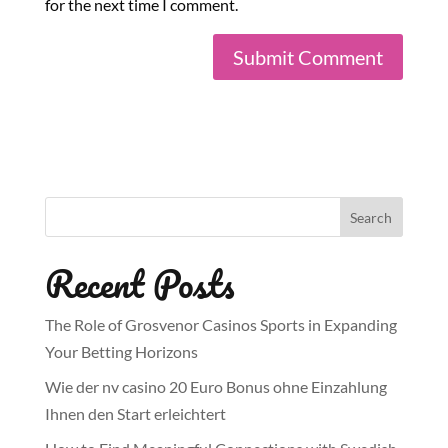
for the next time I comment.
Search
Recent Posts
The Role of Grosvenor Casinos Sports in Expanding
Your Betting Horizons
Wie der nv casino 20 Euro Bonus ohne Einzahlung
Ihnen den Start erleichtert