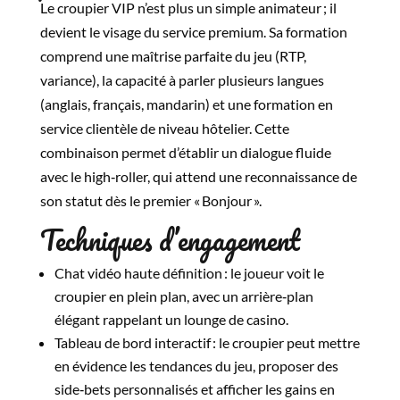
Le croupier VIP n’est plus un simple animateur ; il
devient le visage du service premium. Sa formation
comprend une maîtrise parfaite du jeu (RTP,
variance), la capacité à parler plusieurs langues
(anglais, français, mandarin) et une formation en
service clientèle de niveau hôtelier. Cette
combinaison permet d’établir un dialogue fluide
avec le high‑roller, qui attend une reconnaissance de
son statut dès le premier « Bonjour ».
Techniques d’engagement
Chat vidéo haute définition : le joueur voit le
croupier en plein plan, avec un arrière‑plan
élégant rappelant un lounge de casino.
Tableau de bord interactif : le croupier peut mettre
en évidence les tendances du jeu, proposer des
side‑bets personnalisés et afficher les gains en