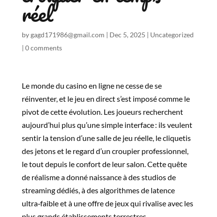
réel
by
gagd171986@gmail.com
|
Dec 5, 2025
|
Uncategorized
|
0 comments
Le monde du casino en ligne ne cesse de se
réinventer, et le jeu en direct s’est imposé comme le
pivot de cette évolution. Les joueurs recherchent
aujourd’hui plus qu’une simple interface : ils veulent
sentir la tension d’une salle de jeu réelle, le cliquetis
des jetons et le regard d’un croupier professionnel,
le tout depuis le confort de leur salon. Cette quête
de réalisme a donné naissance à des studios de
streaming dédiés, à des algorithmes de latence
ultra‑faible et à une offre de jeux qui rivalise avec les
plus grands établissements terrestres.