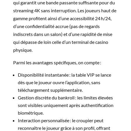
qui garantit une bande passante suffisante pour du
streaming 4K sans interruption. Les joueurs haut de
gamme profitent ainsi d’une accessibilité 24 h/24,
d’une confidentialité accrue (pas de regards
indiscrets dans un salon) et d’une rapidité de mise
qui dépasse de loin celle d’un terminal de casino
physique.
Parmi les avantages spécifiques, on compte :
Disponibilité instantanée : la table VIP se lance
dès que le joueur ouvre l’application, sans
téléchargement supplémentaire.
Gestion discrète du bankroll : les limites élevées
sont visibles uniquement après authentification
biométrique.
Interaction personnalisée : le croupier peut
reconnaître le joueur grâce à son profil, offrant