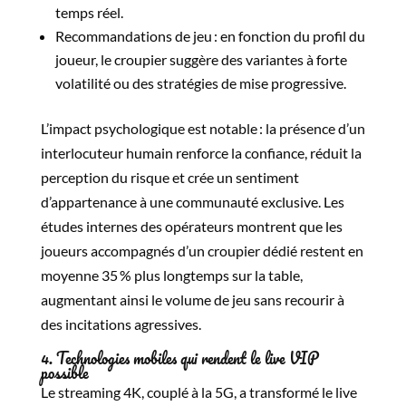
temps réel.
Recommandations de jeu : en fonction du profil du
joueur, le croupier suggère des variantes à forte
volatilité ou des stratégies de mise progressive.
L’impact psychologique est notable : la présence d’un
interlocuteur humain renforce la confiance, réduit la
perception du risque et crée un sentiment
d’appartenance à une communauté exclusive. Les
études internes des opérateurs montrent que les
joueurs accompagnés d’un croupier dédié restent en
moyenne 35 % plus longtemps sur la table,
augmentant ainsi le volume de jeu sans recourir à
des incitations agressives.
4. Technologies mobiles qui rendent le live VIP
possible
Le streaming 4K, couplé à la 5G, a transformé le live