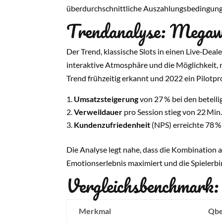
überdurchschnittliche Auszahlungsbedingung
Trendanalyse: Megaw
Der Trend, klassische Slots in einen Live‑Deal
interaktive Atmosphäre und die Möglichkeit,
Trend frühzeitig erkannt und 2022 ein Pilotpr
Umsatzsteigerung
von 27 % bei den beteili
Verweildauer
pro Session stieg von 22 Min.
Kundenzufriedenheit
(NPS) erreichte 78 % 
Die Analyse legt nahe, dass die Kombination a
Emotionserlebnis maximiert und die Spielerbi
Vergleichsbenchmark:
Merkmal
Qbe