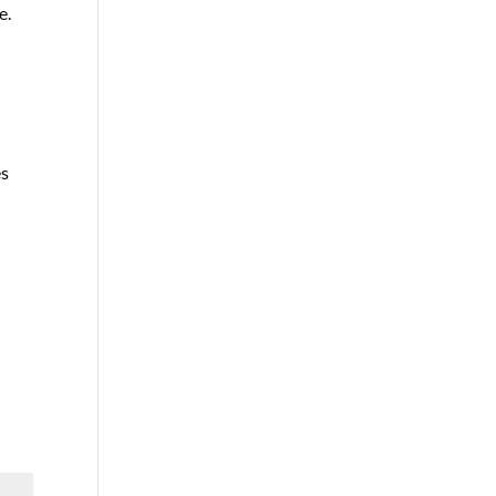
e.
es