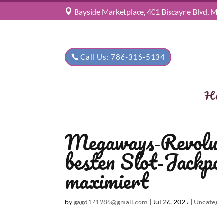
Bayside Marketplace, 401 Biscayne Blvd, M

Call Us: 786-316-5134
H
Megaways‑Revolut
besten Slot‑Jackp
maximiert
by
gagd171986@gmail.com
|
Jul 26, 2025
|
Uncate