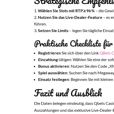
Strategische Empfehlu
Wählen Sie Slots mit RTP ≥ 96 %
– die Gewi
Nutzen Sie das Live‑Dealer‑Feature
– es e
führen.
Setzen Sie Limits
– legen Sie tägliche Eins
Praktische Checkliste für
Registrieren
Sie sich über den Link
QBets C
Einzahlung
tätigen: Wählen Sie eine der sof
Bonus aktivieren
: Nutzen Sie den Code „
Spiel auswählen
: Suchen Sie nach Megaways
Einsatz festlegen
: Beginnen Sie mit kleinen
Fazit und Ausblick
Die Daten belegen eindeutig, dass Qbets Cas
Auszahlungen und das exklusive Live‑Dealer‑E