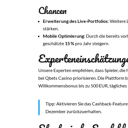
Chancen
Erweiterung des Live‑Portfolios
: Weitere
stärken.
Mobile Optimierung
: Durch die bereits vo
geschätzte
15 %
pro Jahr steigern.
Experteneinschätzung
Unsere Experten empfehlen, dass Spieler, die
bei Qbets Casino priorisieren. Die Plattfor
Willkommensbonus bis zu 500 EUR, tägliches
Tipp: Aktivieren Sie das Cashback‑Featur
Dezember zurückzuerhalten.