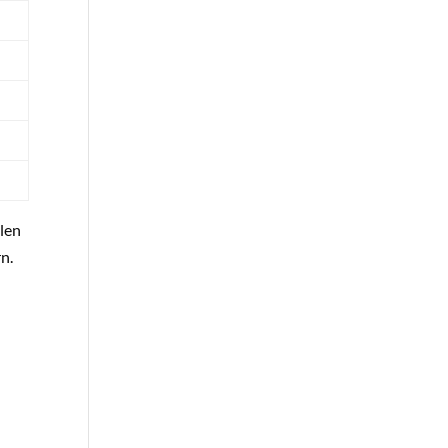
llen
n.