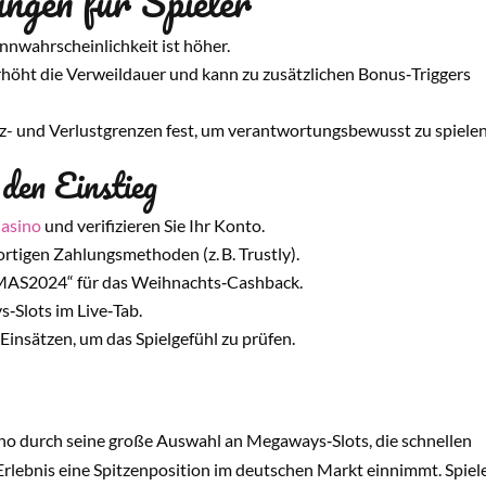
ngen für Spieler
nnwahrscheinlichkeit ist höher.
rhöht die Verweildauer und kann zu zusätzlichen Bonus‑Triggers
atz- und Verlustgrenzen fest, um verantwortungsbewusst zu spielen
 den Einstieg
asino
und verifizieren Sie Ihr Konto.
ortigen Zahlungsmethoden (z. B. Trustly).
XMAS2024“ für das Weihnachts‑Cashback.
‑Slots im Live‑Tab.
 Einsätzen, um das Spielgefühl zu prüfen.
ino durch seine große Auswahl an Megaways‑Slots, die schnellen
rlebnis eine Spitzenposition im deutschen Markt einnimmt. Spiel