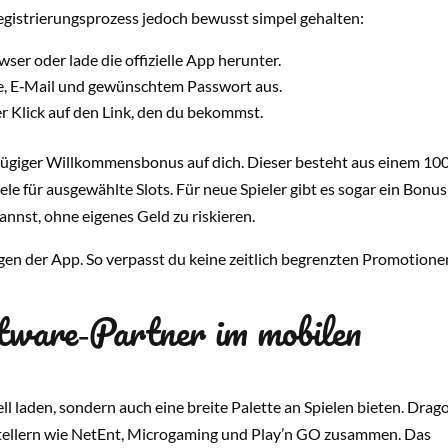
Registrierungsprozess jedoch bewusst simpel gehalten:
wser oder lade die offizielle App herunter.
me, E‑Mail und gewünschtem Passwort aus.
er Klick auf den Link, den du bekommst.
ßzügiger Willkommensbonus auf dich. Dieser besteht aus einem 10
ele für ausgewählte Slots. Für neue Spieler gibt es sogar ein Bonus
annst, ohne eigenes Geld zu riskieren.
en der App. So verpasst du keine zeitlich begrenzten Promotione
tware‑Partner im mobilen
ll laden, sondern auch eine breite Palette an Spielen bieten. Drag
stellern wie NetEnt, Microgaming und Play’n GO zusammen. Das