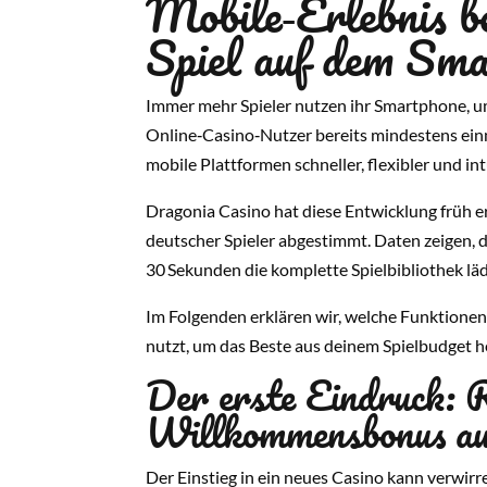
Mobile‑Erlebnis b
Spiel auf dem Sma
Immer mehr Spieler nutzen ihr Smartphone, um
Online‑Casino‑Nutzer bereits mindestens einma
mobile Plattformen schneller, flexibler und in
Dragonia Casino hat diese Entwicklung früh e
deutscher Spieler abgestimmt. Daten zeigen,
30 Sekunden die komplette Spielbibliothek läd
Im Folgenden erklären wir, welche Funktione
nutzt, um das Beste aus deinem Spielbudget 
Der erste Eindruck: R
Willkommensbonus a
Der Einstieg in ein neues Casino kann verwirr