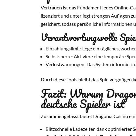
Vertrauen ist das Fundament jedes Online‑Ca
lizenziert und unterliegt strengen Auflagen 
gesichert, sodass persönliche Informationen 
Verantwortungsvolle Spie
Einzahlungslimit: Lege ein tägliches, wöchen
Selbstsperre: Aktiviere eine temporäre Spe
Verlustwarnungen: Das System informiert dic
Durch diese Tools bleibt das Spielvergnügen k
Fazit: Warum Dragoni
deutsche Spieler ist
Zusammengefasst bietet Dragonia Casino ein
Blitzschnelle Ladezeiten dank optimierter S