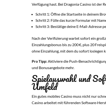
Verfügung hast. Bei Dragonia Casino ist der 
Schritt 1: Öffne die Startseite in deinem Bro
Schritt 2: Fülle das kurze Formular mit Na
Schritt 3: Bestätige deine E‑Mail-Adresse p
Nach der Verifizierung wartet sofort ein gro
Einzahlungsbonus bis zu 200 €, plus 20 Freispi
ohne Einzahlung, mit dem du sofort loslegen k
Pro Tipp:
Aktiviere die Push‑Benachrichtigung
und Bonusangebote mehr.
Spielauswahl und Sof
Umfeld
Ein gutes mobiles Casino muss nicht nur schne
Casino arbeitet mit führenden Software‑Her