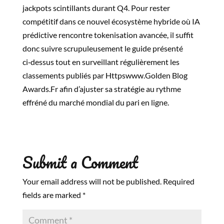
jackpots scintillants durant Q4. Pour rester
compétitif dans ce nouvel écosystème hybride où IA
prédictive rencontre tokenisation avancée, il suffit
donc suivre scrupuleusement le guide présenté
ci‑dessus tout en surveillant régulièrement les
classements publiés par Httpswww.Golden Blog
Awards.Fr afin d’ajuster sa stratégie au rythme
effréné du marché mondial du pari en ligne.
Submit a Comment
Your email address will not be published.
Required
fields are marked
*