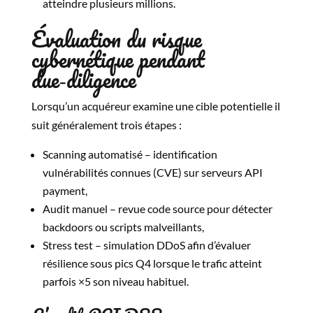
atteindre plusieurs millions.
Évaluation du risque
cybernétique pendant
due‑diligence
Lorsqu’un acquéreur examine une cible potentielle il
suit généralement trois étapes :
Scanning automatisé – identification
vulnérabilités connues (CVE) sur serveurs API
payment,
Audit manuel – revue code source pour détecter
backdoors ou scripts malveillants,
Stress test – simulation DDoS afin d’évaluer
résilience sous pics Q4 lorsque le trafic atteint
parfois ×5 son niveau habituel.