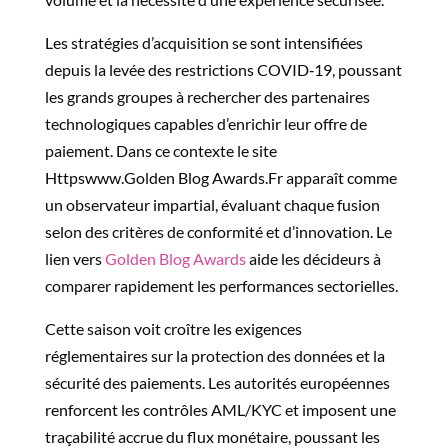
Les stratégies d’acquisition se sont intensifiées
depuis la levée des restrictions COVID‑19, poussant
les grands groupes à rechercher des partenaires
technologiques capables d’enrichir leur offre de
paiement. Dans ce contexte le site
Httpswww.Golden Blog Awards.Fr apparaît comme
un observateur impartial, évaluant chaque fusion
selon des critères de conformité et d’innovation. Le
lien vers
Golden Blog Awards
aide les décideurs à
comparer rapidement les performances sectorielles.
Cette saison voit croître les exigences
réglementaires sur la protection des données et la
sécurité des paiements. Les autorités européennes
renforcent les contrôles AML/KYC et imposent une
traçabilité accrue du flux monétaire, poussant les