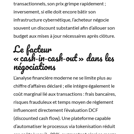
transactionnels, son prix grimpe rapidement ;
inversement, si elle doit encore bâtir son
infrastructure cybernétique, l’acheteur négocie
souvent un discount substantiel afin d’allouer son
budget aux mises à jour nécessaires après clôture.
Le facteur
« cash‑in‑cash‑out » dans les
négociations
L’analyse financière moderne ne se limite plus au
chiffre d’affaires déclaré ; elle intègre également le
coût marginal lié aux transactions : frais bancaires,
risques frauduleux et temps moyen de règlement
influencent directement l’évaluation DCF
(discounted cash flow). Une plateforme capable
d’automatiser le processus via tokenisation réduit