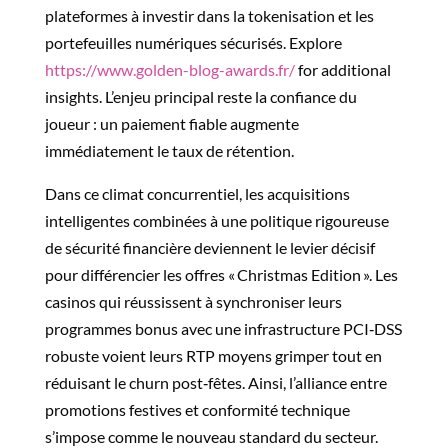
plateformes à investir dans la tokenisation et les
portefeuilles numériques sécurisés. Explore
https://www.golden-blog-awards.fr/
for additional
insights. L’enjeu principal reste la confiance du
joueur : un paiement fiable augmente
immédiatement le taux de rétention.
Dans ce climat concurrentiel, les acquisitions
intelligentes combinées à une politique rigoureuse
de sécurité financière deviennent le levier décisif
pour différencier les offres « Christmas Edition ». Les
casinos qui réussissent à synchroniser leurs
programmes bonus avec une infrastructure PCI‑DSS
robuste voient leurs RTP moyens grimper tout en
réduisant le churn post‑fêtes. Ainsi, l’alliance entre
promotions festives et conformité technique
s’impose comme le nouveau standard du secteur.