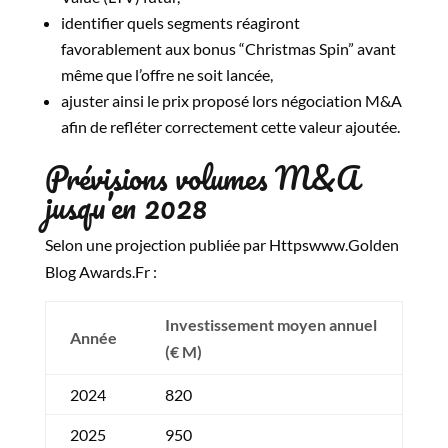
identifier quels segments réagiront
favorablement aux bonus “Christmas Spin” avant
même que l’offre ne soit lancée,
ajuster ainsi le prix proposé lors négociation M&A
afin de refléter correctement cette valeur ajoutée.
Prévisions volumes M&A
jusqu’en 2028
Selon une projection publiée par Httpswww.Golden
Blog Awards.Fr :
Investissement moyen annuel
Année
(€ M)
2024
820
2025
950