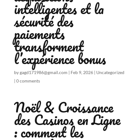
intelligentes et la
sécurité des
paiements
transforment
l’expérience bonus
by
gagd171986@gmail.com
|
Feb 9, 2026
|
Uncategorized
|
0 comments
Noël & Croissance
des Casinos en Ligne
: comment les