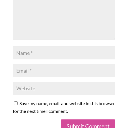
Save my name, email, and website in this browser
for the next time I comment.