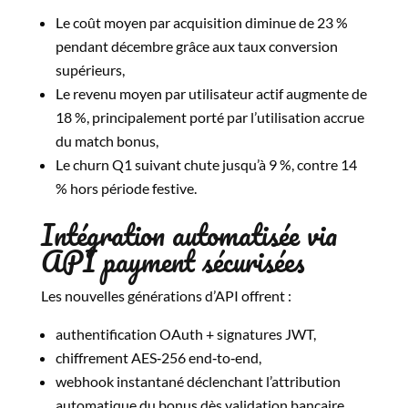
Le coût moyen par acquisition diminue de 23 %
pendant décembre grâce aux taux conversion
supérieurs,
Le revenu moyen par utilisateur actif augmente de
18 %, principalement porté par l’utilisation accrue
du match bonus,
Le churn Q1 suivant chute jusqu’à 9 %, contre 14
% hors période festive.
Intégration automatisée via
API payment sécurisées
Les nouvelles générations d’API offrent :
authentification OAuth + signatures JWT,
chiffrement AES‑256 end‑to‑end,
webhook instantané déclenchant l’attribution
automatique du bonus dès validation bancaire.