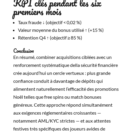
KPI clés pendant les six
premiers mois
Taux fraude ↓ (objectif < 0,02 %)
Valeur moyenne du bonus utilisé ↑ (+15 %)
Rétention Q4 ↑ (objectif ≥ 85 %)
Conclusion
En résumé, combiner acquisitions ciblées avec un
renforcement systématique della sécurité financière
crée aujourd’hui un cercle vertueux : plus grande
confiance conduit à davantage de dépôts qui
alimentent naturellement l’efficacité des promotions
Noël telles que free spins ou match bonuses
généreux. Cette approche répond simultanément
aux exigences réglementaires croissantes —
notamment AML/KYC strictes — et aux attentes
festives très spécifiques des joueurs avides de