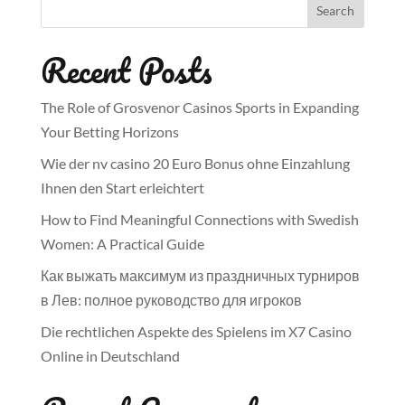
Search
Recent Posts
The Role of Grosvenor Casinos Sports in Expanding
Your Betting Horizons
Wie der nv casino 20 Euro Bonus ohne Einzahlung
Ihnen den Start erleichtert
How to Find Meaningful Connections with Swedish
Women: A Practical Guide
Как выжать максимум из праздничных турниров
в Лев: полное руководство для игроков
Die rechtlichen Aspekte des Spielens im X7 Casino
Online in Deutschland