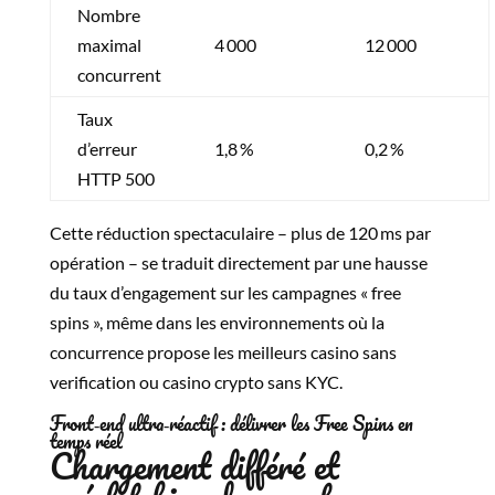
Nombre
maximal
4 000
12 000
concurrent
Taux
d’erreur
1,8 %
0,2 %
HTTP 500
Cette réduction spectaculaire – plus de 120 ms par
opération – se traduit directement par une hausse
du taux d’engagement sur les campagnes « free
spins », même dans les environnements où la
concurrence propose les meilleurs casino sans
verification ou casino crypto sans KYC.
Front‑end ultra‑réactif : délivrer les Free Spins en
temps réel
Chargement différé et