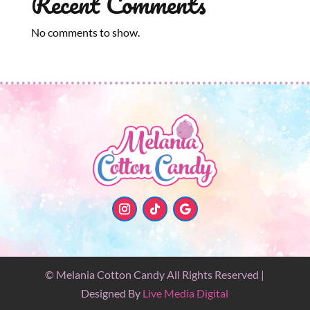
Recent Comments
No comments to show.
© Melania Cotton Candy All Rights Reserved |
Designed By
Live Media Digital