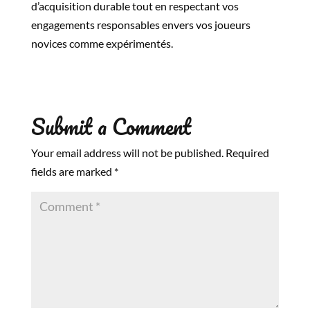
d’acquisition durable tout en respectant vos
engagements responsables envers vos joueurs
novices comme expérimentés.
Submit a Comment
Your email address will not be published.
Required
fields are marked
*