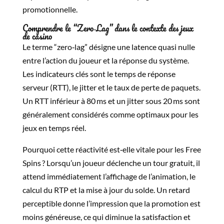
promotionnelle.
Comprendre le “Zero‑Lag” dans le contexte des jeux
de casino
Le terme “zero‑lag” désigne une latence quasi nulle
entre l’action du joueur et la réponse du système.
Les indicateurs clés sont le temps de réponse
serveur (RTT), le jitter et le taux de perte de paquets.
Un RTT inférieur à 80 ms et un jitter sous 20 ms sont
généralement considérés comme optimaux pour les
jeux en temps réel.
Pourquoi cette réactivité est‑elle vitale pour les Free
Spins ? Lorsqu’un joueur déclenche un tour gratuit, il
attend immédiatement l’affichage de l’animation, le
calcul du RTP et la mise à jour du solde. Un retard
perceptible donne l’impression que la promotion est
moins généreuse, ce qui diminue la satisfaction et