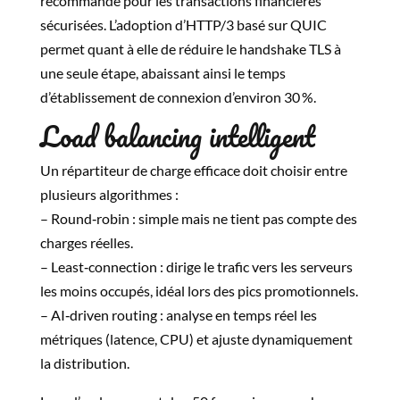
recommandé pour les transactions financières
sécurisées. L’adoption d’HTTP/3 basé sur QUIC
permet quant à elle de réduire le handshake TLS à
une seule étape, abaissant ainsi le temps
d’établissement de connexion d’environ 30 %.
Load balancing intelligent
Un répartiteur de charge efficace doit choisir entre
plusieurs algorithmes :
– Round‑robin : simple mais ne tient pas compte des
charges réelles.
– Least‑connection : dirige le trafic vers les serveurs
les moins occupés, idéal lors des pics promotionnels.
– AI‑driven routing : analyse en temps réel les
métriques (latence, CPU) et ajuste dynamiquement
la distribution.