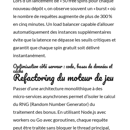
Lors d’un lancement de « 50 free spins pour chaque
nouveau dépôt », on observe souvent un « burst » où
le nombre de requêtes augmente de plus de 300 %
en cinq minutes. Un load balancer capable d’allouer
automatiquement des instances supplémentaires
évite que la latence ne dépasse les seuils critiques et
garantit que chaque spin gratuit soit délivré
instantanément.
Optimisation côté serveur : code, bases de données et
cache
Refactoring du moteur de jeu
Passer d’une architecture monolithique à des
micro‑services asynchrones permet d’isoler le calcul
du RNG (Random Number Generator) du
traitement des bonus. En utilisant Node.js avec
workers ou Go avec goroutines, chaque requête
peut être traitée sans bloquer le thread principal,