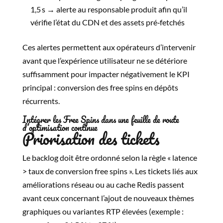
1,5 s → alerte au responsable produit afin qu’il
vérifie l’état du CDN et des assets pré‑fetchés
Ces alertes permettent aux opérateurs d’intervenir
avant que l’expérience utilisateur ne se détériore
suffisamment pour impacter négativement le KPI
principal : conversion des free spins en dépôts
récurrents.
Intégrer les Free Spins dans une feuille de route
d’optimisation continue
Priorisation des tickets
Le backlog doit être ordonné selon la règle « latence
> taux de conversion free spins ». Les tickets liés aux
améliorations réseau ou au cache Redis passent
avant ceux concernant l’ajout de nouveaux thèmes
graphiques ou variantes RTP élevées (exemple :