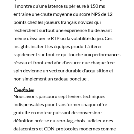
il montre qu’une latence supérieure à 150 ms
entraîne une chute moyenne du score NPS de 12
points chez les joueurs français novices qui
recherchent surtout une expérience fluide avant
même d’évaluer le RTP ou la volatilité du jeu. Ces
insights incitent les équipes produit à itérer
rapidement sur tout ce qui touche aux performances
réseau et front‑end afin d’assurer que chaque free
spin devienne un vecteur durable d’acquisition et
non simplement un cadeau ponctuel.
Conclusion
Nous avons parcouru sept leviers techniques
indispensables pour transformer chaque offre
gratuite en moteur puissant de conversion :
définition précise du zero‑lag, choix judicieux des
datacenters et CDN, protocoles modernes comme