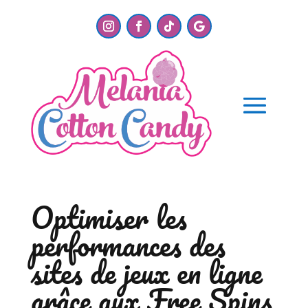
Optimiser les
performances des
sites de jeux en ligne
grâce aux Free Spins