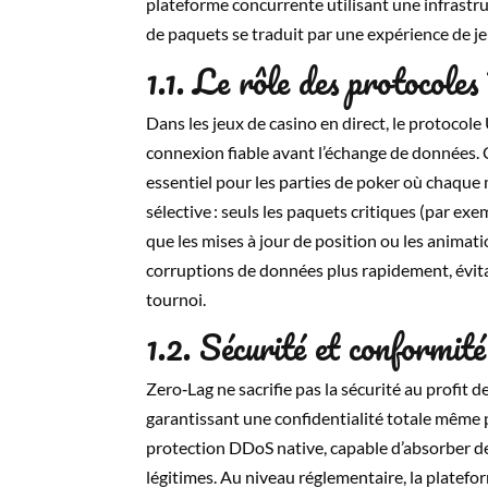
plateforme concurrente utilisant une infrastruc
de paquets se traduit par une expérience de je
1.1. Le rôle des protocol
Dans les jeux de casino en direct, le protocole
connexion fiable avant l’échange de données. 
essentiel pour les parties de poker où chaque
sélective : seuls les paquets critiques (par ex
que les mises à jour de position ou les anima
corruptions de données plus rapidement, évita
tournoi.
1.2. Sécurité et conformité
Zero‑Lag ne sacrifie pas la sécurité au profit d
garantissant une confidentialité totale même 
protection DDoS native, capable d’absorber de
légitimes. Au niveau réglementaire, la platef