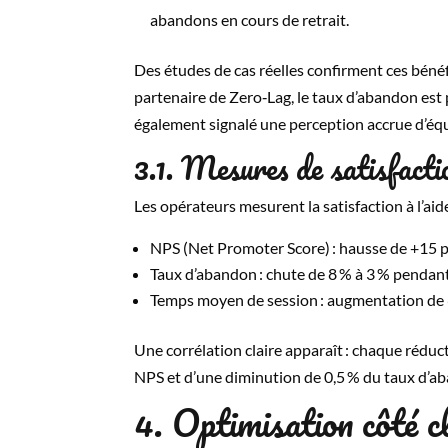
abandons en cours de retrait.
Des études de cas réelles confirment ces bénéf
partenaire de Zero‑Lag, le taux d’abandon est p
également signalé une perception accrue d’équit
3.1. Mesures de satisfacti
Les opérateurs mesurent la satisfaction à l’aid
NPS (Net Promoter Score) : hausse de +15 po
Taux d’abandon : chute de 8 % à 3 % pendant
Temps moyen de session : augmentation de 6
Une corrélation claire apparaît : chaque réduc
NPS et d’une diminution de 0,5 % du taux d’a
4. Optimisation côté