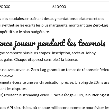
20 000
610 000
s pics soudains, entraînant des augmentations de latence et des
 synthétise les écarts les plus marquants, montrant que Zero‑Lag
mpétitif sur le plan budgétaire.
ence joueur pendant les tournois
gne comporte plusieurs étapes : inscription, accès au lobby,
des gains. Chaque étape est sensible à la latence.
les nouveaux venus. Zero‑Lag garantit un temps de réponse inférieu
on élevé.
ssement nécessite une synchronisation précise. Un ping de 20 ms as
tant les disputes.
ler) utilisent le streaming vidéo. Grâce à l’edge‑CDN, le buffering es
a des API sécurisées, où chaque milliseconde compte pour éviter le