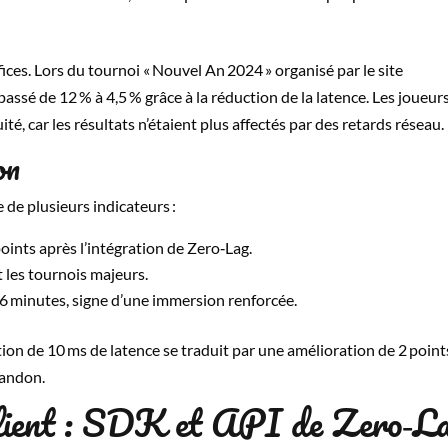
ices. Lors du tournoi « Nouvel An 2024 » organisé par le site
assé de 12 % à 4,5 % grâce à la réduction de la latence. Les joueur
é, car les résultats n’étaient plus affectés par des retards réseau.
on
e de plusieurs indicateurs :
ints après l’intégration de Zero‑Lag.
 les tournois majeurs.
 minutes, signe d’une immersion renforcée.
tion de 10 ms de latence se traduit par une amélioration de 2 point
bandon.
 client : SDK et API de Zero‑L