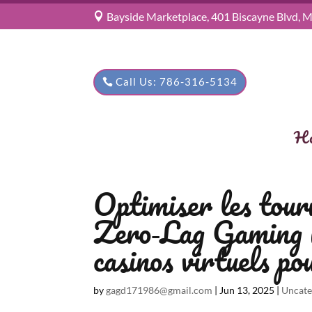
Bayside Marketplace, 401 Biscayne Blvd, M

Call Us: 786-316-5134
H
Optimiser les tour
Zero‑Lag Gaming r
casinos virtuels p
by
gagd171986@gmail.com
|
Jun 13, 2025
|
Uncate