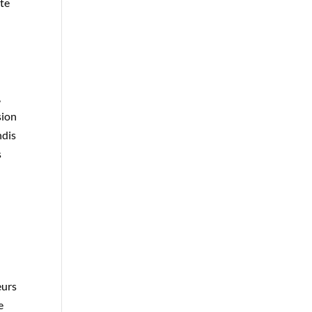
rte
,
sion
ndis
s
eurs
e