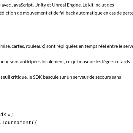
ec JavaScript, Unity et Unreal Engine. Le kit inclut des
rédiction de mouvement et de fallback automatique en cas de pert
 (mise, cartes, rouleaux) sont répliquées en temps réel entre le serv
ueur sont anticipées localement, ce qui masque les légers retards
 seuil critique, le SDK bascule sur un serveur de secours sans
k »;

Tournament({
