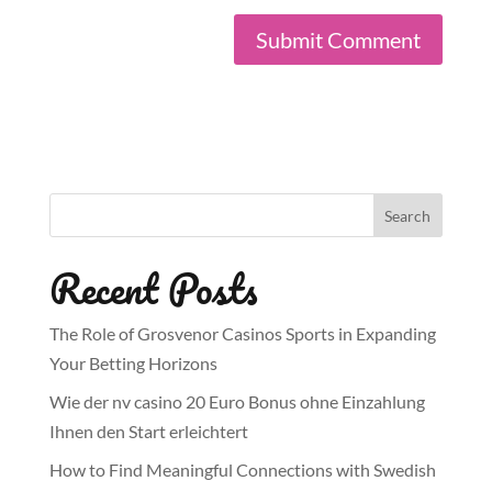
Search
Recent Posts
The Role of Grosvenor Casinos Sports in Expanding
Your Betting Horizons
Wie der nv casino 20 Euro Bonus ohne Einzahlung
Ihnen den Start erleichtert
How to Find Meaningful Connections with Swedish