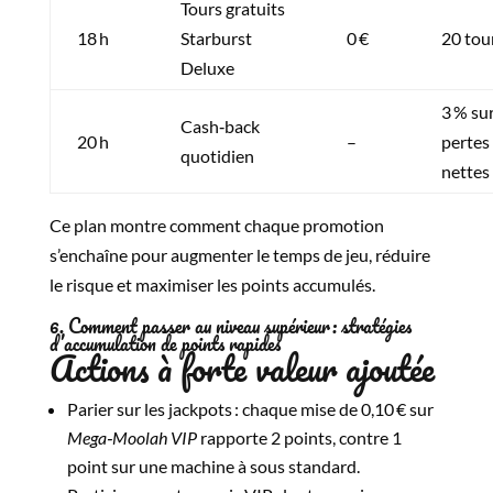
Tours gratuits
18 h
Starburst
0 €
20 tou
Deluxe
3 % su
Cash‑back
20 h
–
pertes
quotidien
nettes
Ce plan montre comment chaque promotion
s’enchaîne pour augmenter le temps de jeu, réduire
le risque et maximiser les points accumulés.
6. Comment passer au niveau supérieur : stratégies
d’accumulation de points rapides
Actions à forte valeur ajoutée
Parier sur les jackpots : chaque mise de 0,10 € sur
Mega‑Moolah VIP
rapporte 2 points, contre 1
point sur une machine à sous standard.