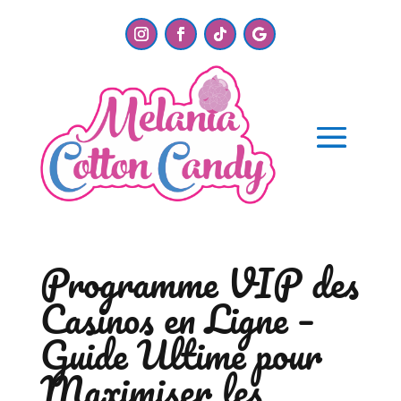
Programme VIP des
Casinos en Ligne –
Guide Ultime pour
Maximiser les