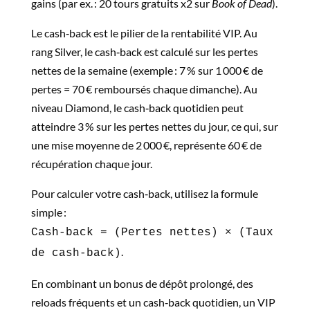
gains (par ex. : 20 tours gratuits x2 sur
Book of Dead
).
Le cash‑back est le pilier de la rentabilité VIP. Au
rang Silver, le cash‑back est calculé sur les pertes
nettes de la semaine (exemple : 7 % sur 1 000 € de
pertes = 70 € remboursés chaque dimanche). Au
niveau Diamond, le cash‑back quotidien peut
atteindre 3 % sur les pertes nettes du jour, ce qui, sur
une mise moyenne de 2 000 €, représente 60 € de
récupération chaque jour.
Pour calculer votre cash‑back, utilisez la formule
simple :
Cash‑back = (Pertes nettes) × (Taux
.
de cash‑back)
En combinant un bonus de dépôt prolongé, des
reloads fréquents et un cash‑back quotidien, un VIP