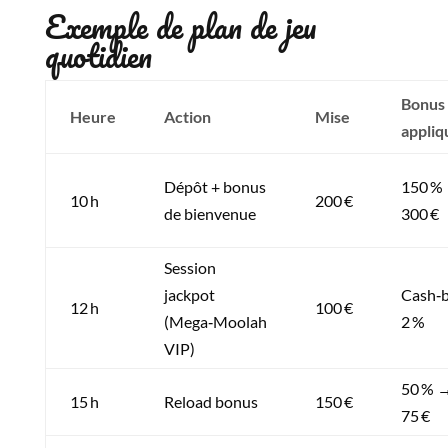
Exemple de plan de jeu
quotidien
Bonus
Heure
Action
Mise
appliq
Dépôt + bonus
150 %
10 h
200 €
de bienvenue
300 €
Session
jackpot
Cash‑
12 h
100 €
(Mega‑Moolah
2 %
VIP)
50 % 
15 h
Reload bonus
150 €
75 €