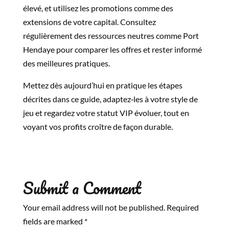
élevé, et utilisez les promotions comme des
extensions de votre capital. Consultez
régulièrement des ressources neutres comme Port
Hendaye pour comparer les offres et rester informé
des meilleures pratiques.
Mettez dès aujourd’hui en pratique les étapes
décrites dans ce guide, adaptez‑les à votre style de
jeu et regardez votre statut VIP évoluer, tout en
voyant vos profits croître de façon durable.
Submit a Comment
Your email address will not be published.
Required
fields are marked
*