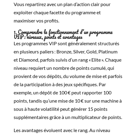
Vous repartirez avec un plan d’action clair pour
exploiter chaque facette du programme et
maximiser vos profits.
1. Comprendre le fonctionnement d’un programme
VIP : niveaux, points et avantages
Les programmes VIP sont généralement structurés
en plusieurs paliers : Bronze, Silver, Gold, Platinum
et Diamond, parfois suivis d’un rang « Elite ». Chaque
niveau requiert un nombre de points cumulé, qui
provient de vos dépôts, du volume de mise et parfois
de la participation à des jeux spécifiques. Par
exemple, un dépôt de 100 € peut rapporter 100
points, tandis qu’une mise de 10 € sur une machine à
sous à haute volatilité peut générer 15 points
supplémentaires grâce à un multiplicateur de points.
Les avantages évoluent avec le rang. Au niveau