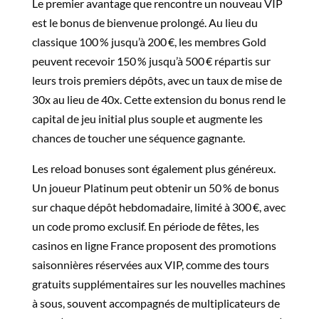
Le premier avantage que rencontre un nouveau VIP
est le bonus de bienvenue prolongé. Au lieu du
classique 100 % jusqu’à 200 €, les membres Gold
peuvent recevoir 150 % jusqu’à 500 € répartis sur
leurs trois premiers dépôts, avec un taux de mise de
30x au lieu de 40x. Cette extension du bonus rend le
capital de jeu initial plus souple et augmente les
chances de toucher une séquence gagnante.
Les reload bonuses sont également plus généreux.
Un joueur Platinum peut obtenir un 50 % de bonus
sur chaque dépôt hebdomadaire, limité à 300 €, avec
un code promo exclusif. En période de fêtes, les
casinos en ligne France proposent des promotions
saisonnières réservées aux VIP, comme des tours
gratuits supplémentaires sur les nouvelles machines
à sous, souvent accompagnés de multiplicateurs de