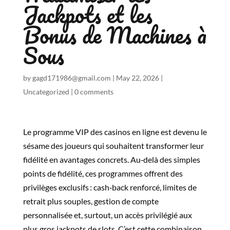
Jackpots et les
Bonus de Machines à
Sous
by
gagd171986@gmail.com
|
May 22, 2026
|
Uncategorized
|
0 comments
Le programme VIP des casinos en ligne est devenu le
sésame des joueurs qui souhaitent transformer leur
fidélité en avantages concrets. Au‑delà des simples
points de fidélité, ces programmes offrent des
privilèges exclusifs : cash‑back renforcé, limites de
retrait plus souples, gestion de compte
personnalisée et, surtout, un accès privilégié aux
plus gros jackpots de slots. C’est cette combinaison