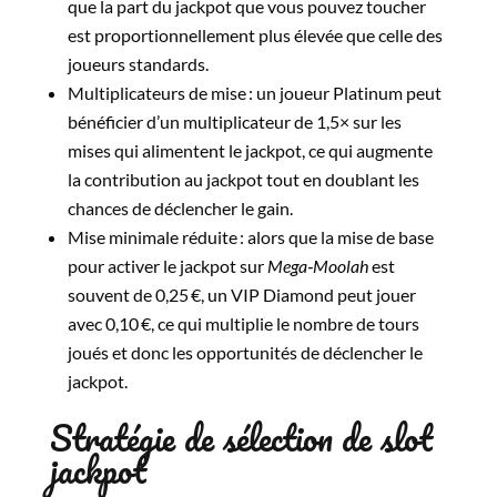
que la part du jackpot que vous pouvez toucher
est proportionnellement plus élevée que celle des
joueurs standards.
Multiplicateurs de mise : un joueur Platinum peut
bénéficier d’un multiplicateur de 1,5× sur les
mises qui alimentent le jackpot, ce qui augmente
la contribution au jackpot tout en doublant les
chances de déclencher le gain.
Mise minimale réduite : alors que la mise de base
pour activer le jackpot sur
Mega‑Moolah
est
souvent de 0,25 €, un VIP Diamond peut jouer
avec 0,10 €, ce qui multiplie le nombre de tours
joués et donc les opportunités de déclencher le
jackpot.
Stratégie de sélection de slot
jackpot