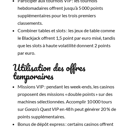
Participer aux tournois VIP : les tournois
hebdomadaires offrent jusqu’à 5 000 points
supplémentaires pour les trois premiers
classements.
Combiner tables et slots : les jeux de table comme
le Blackjack offrent 1,5 point par euro misé, tandis
que les slots à haute volatilité donnent 2 points
par euro.
Utilisation des offres
temporaires
Missions VIP : pendant les week‑ends, les casinos
proposent des missions « double points » sur des
machines sélectionnées. Accomplir 10 000 tours
sur
Gonzo’s Quest VIP
en 48 h peut générer 20 % de
points supplémentaires.
Bonus de dépôt express : certains casinos offrent