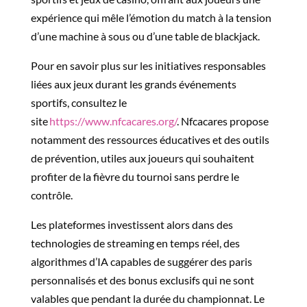
expérience qui mêle l’émotion du match à la tension
d’une machine à sous ou d’une table de blackjack.
Pour en savoir plus sur les initiatives responsables
liées aux jeux durant les grands événements
sportifs, consultez le
site
https://www.nfcacares.org/
. Nfcacares propose
notamment des ressources éducatives et des outils
de prévention, utiles aux joueurs qui souhaitent
profiter de la fièvre du tournoi sans perdre le
contrôle.
Les plateformes investissent alors dans des
technologies de streaming en temps réel, des
algorithmes d’IA capables de suggérer des paris
personnalisés et des bonus exclusifs qui ne sont
valables que pendant la durée du championnat. Le