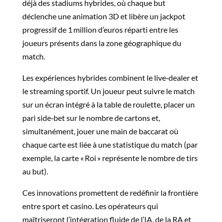
déjà des stadiums hybrides, où chaque but
déclenche une animation 3D et libère un jackpot
progressif de 1 million d’euros réparti entre les
joueurs présents dans la zone géographique du
match.
Les expériences hybrides combinent le live‑dealer et
le streaming sportif. Un joueur peut suivre le match
sur un écran intégré à la table de roulette, placer un
pari side‑bet sur le nombre de cartons et,
simultanément, jouer une main de baccarat où
chaque carte est liée à une statistique du match (par
exemple, la carte « Roi » représente le nombre de tirs
au but).
Ces innovations promettent de redéfinir la frontière
entre sport et casino. Les opérateurs qui
maîtriseront l’intégration fluide de l’IA, de la RA et