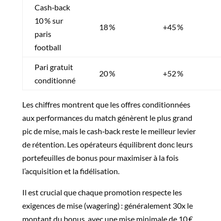
Cash‑back
10 % sur
18 %
+45 %
paris
football
Pari gratuit
20 %
+52 %
conditionné
Les chiffres montrent que les offres conditionnées
aux performances du match génèrent le plus grand
pic de mise, mais le cash‑back reste le meilleur levier
de rétention. Les opérateurs équilibrent donc leurs
portefeuilles de bonus pour maximiser à la fois
l’acquisition et la fidélisation.
Il est crucial que chaque promotion respecte les
exigences de mise (wagering) : généralement 30x le
montant du bonus, avec une mise minimale de 10 €