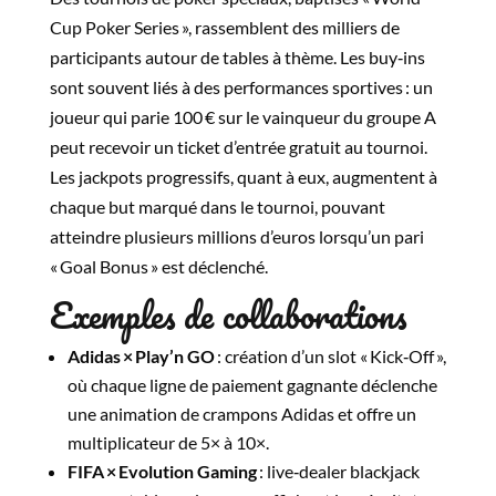
Cup Poker Series », rassemblent des milliers de
participants autour de tables à thème. Les buy‑ins
sont souvent liés à des performances sportives : un
joueur qui parie 100 € sur le vainqueur du groupe A
peut recevoir un ticket d’entrée gratuit au tournoi.
Les jackpots progressifs, quant à eux, augmentent à
chaque but marqué dans le tournoi, pouvant
atteindre plusieurs millions d’euros lorsqu’un pari
« Goal Bonus » est déclenché.
Exemples de collaborations
Adidas × Play’n GO
: création d’un slot « Kick‑Off »,
où chaque ligne de paiement gagnante déclenche
une animation de crampons Adidas et offre un
multiplicateur de 5× à 10×.
FIFA × Evolution Gaming
: live‑dealer blackjack