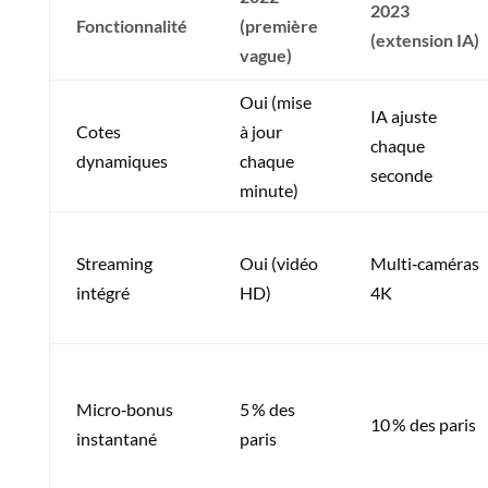
2023
Fonctionnalité
(première
(extension IA)
vague)
Oui (mise
IA ajuste
Cotes
à jour
chaque
dynamiques
chaque
seconde
minute)
Streaming
Oui (vidéo
Multi‑caméras
intégré
HD)
4K
Micro‑bonus
5 % des
10 % des paris
instantané
paris