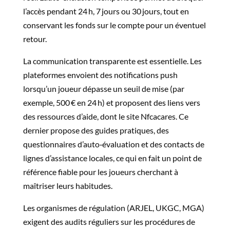
l’accès pendant 24 h, 7 jours ou 30 jours, tout en
conservant les fonds sur le compte pour un éventuel
retour.
La communication transparente est essentielle. Les
plateformes envoient des notifications push
lorsqu’un joueur dépasse un seuil de mise (par
exemple, 500 € en 24 h) et proposent des liens vers
des ressources d’aide, dont le site Nfcacares. Ce
dernier propose des guides pratiques, des
questionnaires d’auto‑évaluation et des contacts de
lignes d’assistance locales, ce qui en fait un point de
référence fiable pour les joueurs cherchant à
maîtriser leurs habitudes.
Les organismes de régulation (ARJEL, UKGC, MGA)
exigent des audits réguliers sur les procédures de