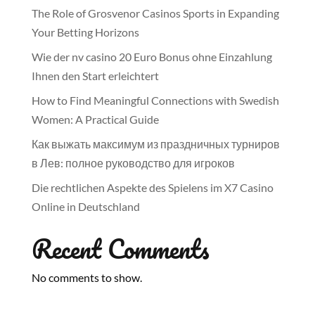
The Role of Grosvenor Casinos Sports in Expanding
Your Betting Horizons
Wie der nv casino 20 Euro Bonus ohne Einzahlung
Ihnen den Start erleichtert
How to Find Meaningful Connections with Swedish
Women: A Practical Guide
Как выжать максимум из праздничных турниров
в Лев: полное руководство для игроков
Die rechtlichen Aspekte des Spielens im X7 Casino
Online in Deutschland
Recent Comments
No comments to show.