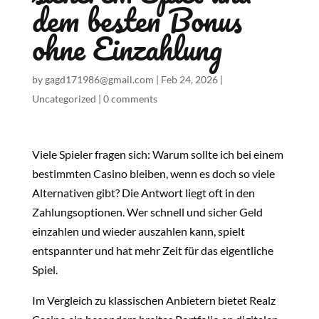
dem besten Bonus
ohne Einzahlung
by
gagd171986@gmail.com
|
Feb 24, 2026
|
Uncategorized
|
0 comments
Viele Spieler fragen sich: Warum sollte ich bei einem
bestimmten Casino bleiben, wenn es doch so viele
Alternativen gibt? Die Antwort liegt oft in den
Zahlungsoptionen. Wer schnell und sicher Geld
einzahlen und wieder auszahlen kann, spielt
entspannter und hat mehr Zeit für das eigentliche
Spiel.
Im Vergleich zu klassischen Anbietern bietet Realz