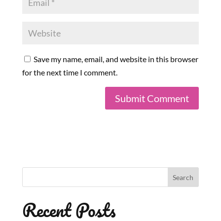
Save my name, email, and website in this browser
for the next time I comment.
Search
Recent Posts