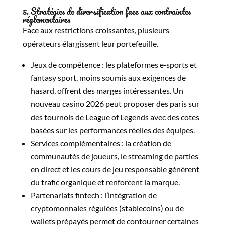
5. Stratégies de diversification face aux contraintes
réglementaires
Face aux restrictions croissantes, plusieurs
opérateurs élargissent leur portefeuille.
Jeux de compétence : les plateformes e‑sports et
fantasy sport, moins soumis aux exigences de
hasard, offrent des marges intéressantes. Un
nouveau casino 2026 peut proposer des paris sur
des tournois de League of Legends avec des cotes
basées sur les performances réelles des équipes.
Services complémentaires : la création de
communautés de joueurs, le streaming de parties
en direct et les cours de jeu responsable génèrent
du trafic organique et renforcent la marque.
Partenariats fintech : l’intégration de
cryptomonnaies régulées (stablecoins) ou de
wallets prépayés permet de contourner certaines