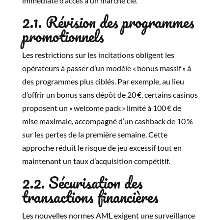
immédiate d’accès à un marché clé.
2.1. Révision des programmes
promotionnels
Les restrictions sur les incitations obligent les
opérateurs à passer d’un modèle « bonus massif » à
des programmes plus ciblés. Par exemple, au lieu
d’offrir un bonus sans dépôt de 20 €, certains casinos
proposent un « welcome pack » limité à 100 € de
mise maximale, accompagné d’un cashback de 10 %
sur les pertes de la première semaine. Cette
approche réduit le risque de jeu excessif tout en
maintenant un taux d’acquisition compétitif.
2.2. Sécurisation des
transactions financières
Les nouvelles normes AML exigent une surveillance