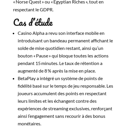
« Norse Quest » ou « Egyptian Riches », tout en
respectant le GDPR.
Cas d’étude
Casino Alpha a revu son interface mobile en
introduisant un bandeau permanent affichant le
solde de mise quotidien restant, ainsi qu’un
bouton « Pause » qui bloque toutes les actions
pendant 15 minutes. Le taux de rétention a
augmenté de 8 % après la mise en place.
BetaPlay a intégré un système de points de
fidélité basé sur le temps de jeu responsable. Les
joueurs accumulent des points en respectant
leurs limites et les échangent contre des
expériences de streaming exclusives, renforçant
ainsi l’engagement sans recourir à des bonus
monétaires.