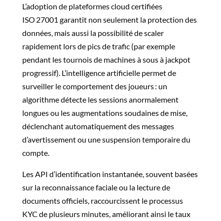
L’adoption de plateformes cloud certifiées
ISO 27001 garantit non seulement la protection des
données, mais aussi la possibilité de scaler
rapidement lors de pics de trafic (par exemple
pendant les tournois de machines à sous à jackpot
progressif). L’intelligence artificielle permet de
surveiller le comportement des joueurs : un
algorithme détecte les sessions anormalement
longues ou les augmentations soudaines de mise,
déclenchant automatiquement des messages
d’avertissement ou une suspension temporaire du
compte.
Les API d’identification instantanée, souvent basées
sur la reconnaissance faciale ou la lecture de
documents officiels, raccourcissent le processus
KYC de plusieurs minutes, améliorant ainsi le taux