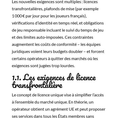
Les nouvelles exigences sont multiples : licences
transfrontalières, plafonds de mise (par exemple
1 000 € par jour pour les joueurs français),
vérifications d’identité en temps réel, et obligations
de jeu responsable incluant le suivi du temps de jeu
et des limites auto‑imposées. Ces contraintes
augmentent les coûts de conformité – les équipes
juridiques voient leurs budgets doubler – et forcent
certains opérateurs à quitter des marchés où les
exigences sont jugées trop lourdes.
1.1. Les exigences de licence
transfrontalière
Le concept de licence unique vise à simplifier l’accès
à l’ensemble du marché unique. En théorie, un
opérateur obtient un agrément UE et peut proposer
ses services dans tous les États membres sans