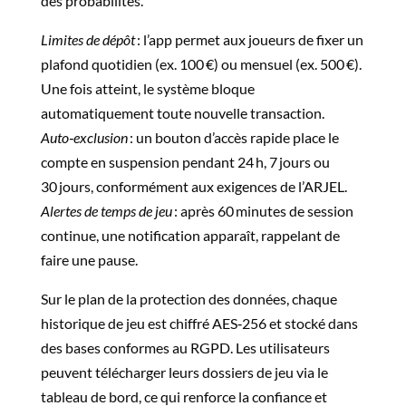
des probabilités.
Limites de dépôt
: l’app permet aux joueurs de fixer un
plafond quotidien (ex. 100 €) ou mensuel (ex. 500 €).
Une fois atteint, le système bloque
automatiquement toute nouvelle transaction.
Auto‑exclusion
: un bouton d’accès rapide place le
compte en suspension pendant 24 h, 7 jours ou
30 jours, conformément aux exigences de l’ARJEL.
Alertes de temps de jeu
: après 60 minutes de session
continue, une notification apparaît, rappelant de
faire une pause.
Sur le plan de la protection des données, chaque
historique de jeu est chiffré AES‑256 et stocké dans
des bases conformes au RGPD. Les utilisateurs
peuvent télécharger leurs dossiers de jeu via le
tableau de bord, ce qui renforce la confiance et