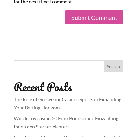
for the next time I comment.
Search
Recent Posts
The Role of Grosvenor Casinos Sports in Expanding
Your Betting Horizons
Wie der nv casino 20 Euro Bonus ohne Einzahlung
Ihnen den Start erleichtert