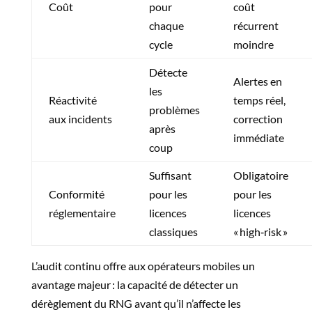
Coût
pour
coût
chaque
récurrent
cycle
moindre
Détecte
Alertes en
les
Réactivité
temps réel,
problèmes
aux incidents
correction
après
immédiate
coup
Suffisant
Obligatoire
Conformité
pour les
pour les
réglementaire
licences
licences
classiques
« high‑risk »
L’audit continu offre aux opérateurs mobiles un
avantage majeur : la capacité de détecter un
dérèglement du RNG avant qu’il n’affecte les