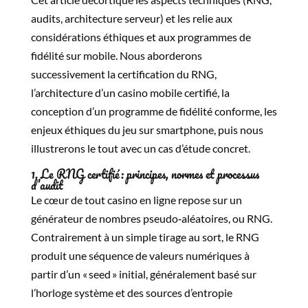
audits, architecture serveur) et les relie aux
considérations éthiques et aux programmes de
fidélité sur mobile. Nous aborderons
successivement la certification du RNG,
l’architecture d’un casino mobile certifié, la
conception d’un programme de fidélité conforme, les
enjeux éthiques du jeu sur smartphone, puis nous
illustrerons le tout avec un cas d’étude concret.
1. Le RNG certifié : principes, normes et processus
d’audit
Le cœur de tout casino en ligne repose sur un
générateur de nombres pseudo‑aléatoires, ou RNG.
Contrairement à un simple tirage au sort, le RNG
produit une séquence de valeurs numériques à
partir d’un « seed » initial, généralement basé sur
l’horloge système et des sources d’entropie