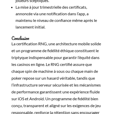
joueurs sceptiques.
La mise à jour trimestrielle des certificats,
annoncée via une notification dans l’app, a
maintenu le niveau de confiance même après le
lancement initial.
Conclusion
La certification RNG, une architecture mobile solide
et un programme de fidélité éthique constituent le
triptyque indispensable pour garantir l’équité dans
les casinos en ligne. Le RNG certifié assure que
chaque spin de machine à sous ou chaque main de
poker repose sur un hasard véritable, tandis que
l’infrastructure serveur sécurisée et les mécanismes
de performance garantissent une expérience fluide
sur iOS et Android. Un programme de fidélité bien
conçu, transparent et aligné sur les exigences de jeu
responsable, renforce la rétention sans encourager