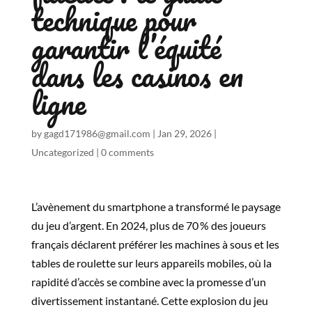
technique pour
garantir l’équité
dans les casinos en
ligne
by
gagd171986@gmail.com
|
Jan 29, 2026
|
Uncategorized
|
0 comments
L’avènement du smartphone a transformé le paysage
du jeu d’argent. En 2024, plus de 70 % des joueurs
français déclarent préférer les machines à sous et les
tables de roulette sur leurs appareils mobiles, où la
rapidité d’accès se combine avec la promesse d’un
divertissement instantané. Cette explosion du jeu