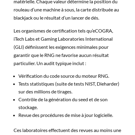
matérielle. Chaque valeur détermine la position du
rouleau d’une machine à sous, la carte distribuée au
blackjack ou le résultat d’un lancer de dés.
Les organismes de certification tels qu’eCOGRA,
iTech Labs et Gaming Laboratories International
(GLI) définissent les exigences minimales pour
garantir que le RNG ne favorise aucun résultat
particulier. Un audit typique inclut :
Vérification du code source du moteur RNG.
Tests statistiques (suite de tests NIST, Dieharder)
sur des millions de tirages.
Contrôle de la génération du seed et de son
stockage.
Revue des procédures de mise à jour logicielle.
Ces laboratoires effectuent des revues au moins une