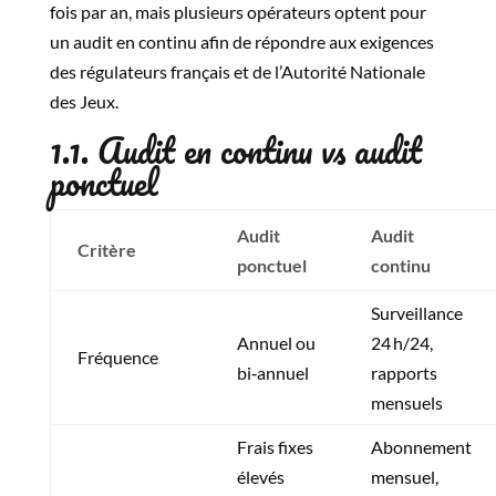
fois par an, mais plusieurs opérateurs optent pour
un audit en continu afin de répondre aux exigences
des régulateurs français et de l’Autorité Nationale
des Jeux.
1.1. Audit en continu vs audit
ponctuel
Audit
Audit
Critère
ponctuel
continu
Surveillance
Annuel ou
24 h/24,
Fréquence
bi‑annuel
rapports
mensuels
Frais fixes
Abonnement
élevés
mensuel,