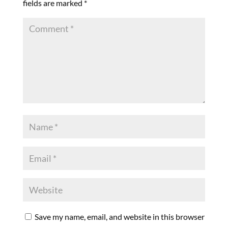
fields are marked
*
Save my name, email, and website in this browser