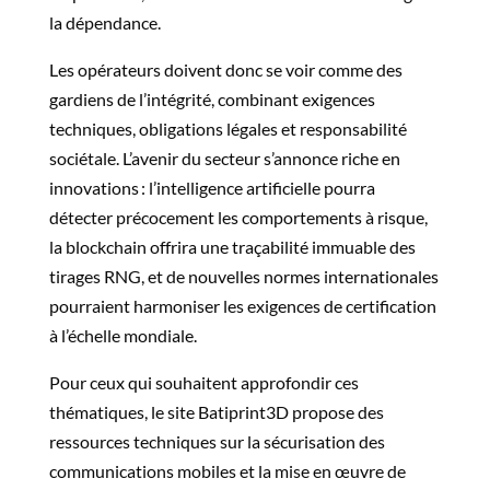
la dépendance.
Les opérateurs doivent donc se voir comme des
gardiens de l’intégrité, combinant exigences
techniques, obligations légales et responsabilité
sociétale. L’avenir du secteur s’annonce riche en
innovations : l’intelligence artificielle pourra
détecter précocement les comportements à risque,
la blockchain offrira une traçabilité immuable des
tirages RNG, et de nouvelles normes internationales
pourraient harmoniser les exigences de certification
à l’échelle mondiale.
Pour ceux qui souhaitent approfondir ces
thématiques, le site Batiprint3D propose des
ressources techniques sur la sécurisation des
communications mobiles et la mise en œuvre de