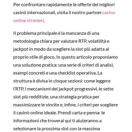
Per confrontare rapidamente le offerte dei migliori
casinò internazionali, visita il nostro partner
casino
online stranieri
.
Il problema principale è la mancanza di una
metodologia chiara per valutare RTP, volatilità e
jackpot in modo da scegliere la slot più adatta al
proprio stile di gioco. In questo articolo proponiamo
una soluzione pratica: una serie di criteri di analisi,
esempi concreti e una checklist operativa. La
struttura è divisa in cinque sezioni: come leggere
l’RTP, i meccanismi dei jackpot progressivi, le sette
slot più redditizie, una strategia pratica per
massimizzare le vincite e, infine, i criteri per scegliere
il casinò online ideale. Prendi carta e penna: le
informazioni che troverai qui ti aiuteranno a
selezionare la prossima slot con la massima