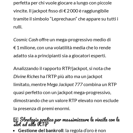
perfetta per chi vuole giocare a lungo con piccole
vincite. Il jackpot fisso di € 2 000 è raggiungibile
tramite il simbolo “Leprechaun” che appare su tutti i
rulli.
Cosmic Cash
offre un mega‑progressivo medio di
€ 1 milione, con una volatilità media che lo rende
adatto sia a principianti sia a giocatori esperti.
Analizzando il rapporto RTP/jackpot, si nota che
Divine Riches
ha l’RTP più alto ma un jackpot
limitato, mentre
Mega Jackpot 777
combina un RTP
quasi perfetto con un jackpot mega‑progressivo,
dimostrando che un valore RTP elevato non esclude
la presenza di premi enormi.
4️⃣ Strategia pratica per massimizzare le vincite con le
slot ad alto RTP
Gestione del bankroll
: la regola d’oro è non