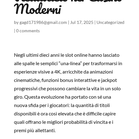
Moderni
by
gagd171986@gmail.com
|
Jul 17, 2025
|
Uncategorized
|
0 comments
Negli ultimi dieci anni le slot online hanno lasciato
alle spalle le semplici “una‑linea” per trasformarsi in
esperienze visive a 4K, arricchite da animazioni
cinematiche, funzioni bonus interattive e jackpot
progressivi che possono cambiare la vita in un solo
giro. Questa evoluzione ha portato con sé una
nuova sfida per i giocatori: la quantità di titoli
disponibili è ora così elevata che è difficile capire
quali offrano le migliori probabilità di vincita e i
premi più allettanti.