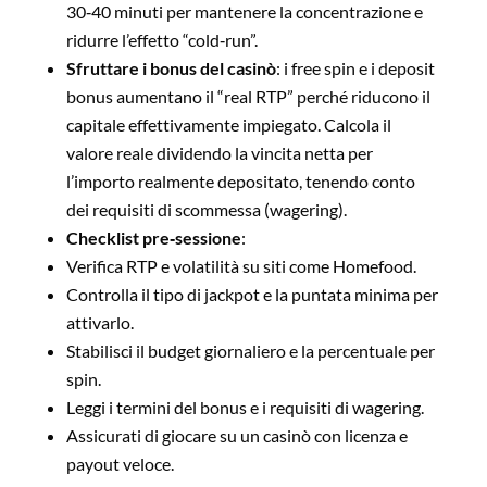
30‑40 minuti per mantenere la concentrazione e
ridurre l’effetto “cold‑run”.
Sfruttare i bonus del casinò
: i free spin e i deposit
bonus aumentano il “real RTP” perché riducono il
capitale effettivamente impiegato. Calcola il
valore reale dividendo la vincita netta per
l’importo realmente depositato, tenendo conto
dei requisiti di scommessa (wagering).
Checklist pre‑sessione
:
Verifica RTP e volatilità su siti come Homefood.
Controlla il tipo di jackpot e la puntata minima per
attivarlo.
Stabilisci il budget giornaliero e la percentuale per
spin.
Leggi i termini del bonus e i requisiti di wagering.
Assicurati di giocare su un casinò con licenza e
payout veloce.