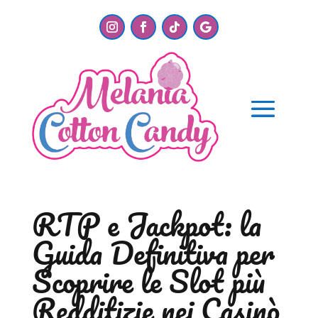
RTP e Jackpot: la
Guida Definitiva per
Scoprire le Slot più
Redditizie nei Casinò