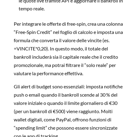
le quote live tramite API e aggiornare il bankroll in
tempo reale.
Per integrare le offerte di free‑spin, crea una colonna
“Free‑Spin Credit” nel foglio di calcolo e imposta una
formula che converta il valore delle vincite (es.
=VINCITE*0,20). In questo modo, il totale del
bankroll includerà sia il capitale reale che il credito
promozionale, ma potrai filtrare il “solo reale” per
valutare la performance effettiva.
Gli alert di budget sono essenziali: imposta notifiche
push o email quando il bankroll scende al 30 % del
valore iniziale o quando il limite giornaliero di €30
(per un bankroll di €500) viene raggiunto. Molti
wallet digitali, come PayPal, offrono funzioni di
“spending limit” che possono essere sincronizzate
con le app di tracking.