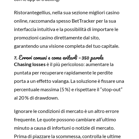
Ristorantegellius, nella sua sezione migliori casino
online, raccomanda spesso BetTracker per la sua
interfaccia intuitiva e la possibilità di importare le
promozioni casino direttamente dal sito,
garantendo una visione completa del tuo capitale.
7. Errori comuni e come evitarli – 350 parole
Chasing losses
è il più pericoloso: aumentare la
puntata per recuperare rapidamente le perdite
porta a un effetto valanga. La soluzione è fissare una
percentuale massima (5 %) e rispettare il “stop‑out”
al 20 % di drawdown.
Ignorare le condizioni di mercato è un altro errore
frequente. Le quote possono cambiare all’ultimo
minuto a causa di infortuni o notizie di mercato.
Prima di piazzare la scommessa, controlla le ultime