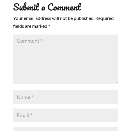
Submit a Comment
Your email address will not be published.
Required
fields are marked
*