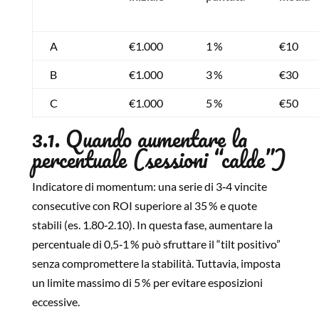
A
€1.000
1 %
€10
B
€1.000
3 %
€30
C
€1.000
5 %
€50
3.1. Quando aumentare la
percentuale (sessioni “calde”)
Indicatore di momentum: una serie di 3‑4 vincite
consecutive con ROI superiore al 35 % e quote
stabili (es. 1.80‑2.10). In questa fase, aumentare la
percentuale di 0,5‑1 % può sfruttare il “tilt positivo”
senza compromettere la stabilità. Tuttavia, imposta
un limite massimo di 5 % per evitare esposizioni
eccessive.