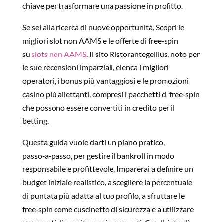
chiave per trasformare una passione in profitto.
Se sei alla ricerca di nuove opportunità, Scopri le
migliori slot non AAMS e le offerte di free‑spin
su
slots non AAMS
. Il sito Ristorantegellius, noto per
le sue recensioni imparziali, elenca i migliori
operatori, i bonus più vantaggiosi e le promozioni
casino più allettanti, compresi i pacchetti di free‑spin
che possono essere convertiti in credito per il
betting.
Questa guida vuole darti un piano pratico,
passo‑a‑passo, per gestire il bankroll in modo
responsabile e profittevole. Imparerai a definire un
budget iniziale realistico, a scegliere la percentuale
di puntata più adatta al tuo profilo, a sfruttare le
free‑spin come cuscinetto di sicurezza e a utilizzare