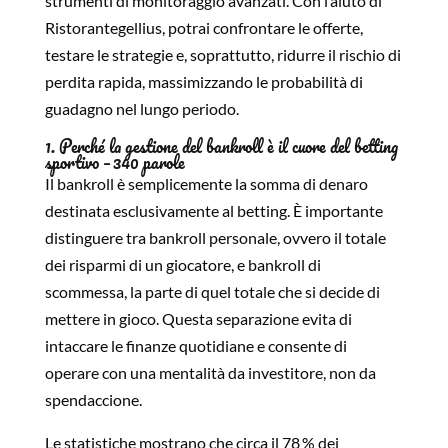
strumenti di monitoraggio avanzati. Con l’aiuto di
Ristorantegellius, potrai confrontare le offerte,
testare le strategie e, soprattutto, ridurre il rischio di
perdita rapida, massimizzando le probabilità di
guadagno nel lungo periodo.
1. Perché la gestione del bankroll è il cuore del betting
sportivo – 340 parole
Il bankroll è semplicemente la somma di denaro
destinata esclusivamente al betting. È importante
distinguere tra bankroll personale, ovvero il totale
dei risparmi di un giocatore, e bankroll di
scommessa, la parte di quel totale che si decide di
mettere in gioco. Questa separazione evita di
intaccare le finanze quotidiane e consente di
operare con una mentalità da investitore, non da
spendaccione.
Le statistiche mostrano che circa il 78 % dei