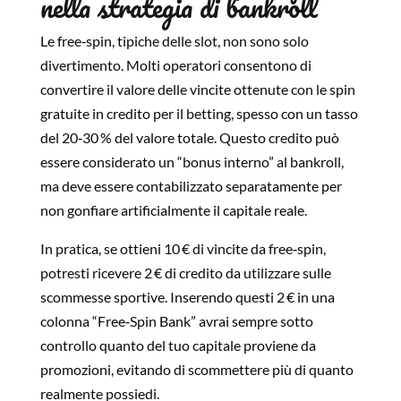
nella strategia di bankroll
Le free‑spin, tipiche delle slot, non sono solo
divertimento. Molti operatori consentono di
convertire il valore delle vincite ottenute con le spin
gratuite in credito per il betting, spesso con un tasso
del 20‑30 % del valore totale. Questo credito può
essere considerato un “bonus interno” al bankroll,
ma deve essere contabilizzato separatamente per
non gonfiare artificialmente il capitale reale.
In pratica, se ottieni 10 € di vincite da free‑spin,
potresti ricevere 2 € di credito da utilizzare sulle
scommesse sportive. Inserendo questi 2 € in una
colonna “Free‑Spin Bank” avrai sempre sotto
controllo quanto del tuo capitale proviene da
promozioni, evitando di scommettere più di quanto
realmente possiedi.