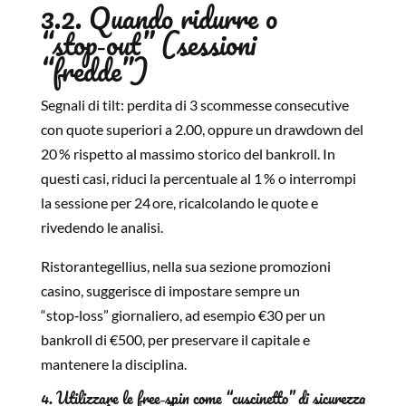
3.2. Quando ridurre o
“stop‑out” (sessioni
“fredde”)
Segnali di tilt: perdita di 3 scommesse consecutive
con quote superiori a 2.00, oppure un drawdown del
20 % rispetto al massimo storico del bankroll. In
questi casi, riduci la percentuale al 1 % o interrompi
la sessione per 24 ore, ricalcolando le quote e
rivedendo le analisi.
Ristorantegellius, nella sua sezione promozioni
casino, suggerisce di impostare sempre un
“stop‑loss” giornaliero, ad esempio €30 per un
bankroll di €500, per preservare il capitale e
mantenere la disciplina.
4. Utilizzare le free‑spin come “cuscinetto” di sicurezza