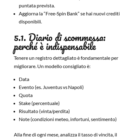
puntata prevista.
Aggiorna la “Free‑Spin Bank” se hai nuovi crediti
disponibili.
5.1. Diario di scommessa:
perché è indispensabile
Tenere un registro dettagliato è fondamentale per
migliorare. Un modello consigliato è:
Data
Evento (es. Juventus vs Napoli)
Quota
Stake (percentuale)
Risultato (vinta/perdita)
Note (condizioni meteo, infortuni, sentimento)
Alla fine di ogni mese, analizza il tasso di vincita, il