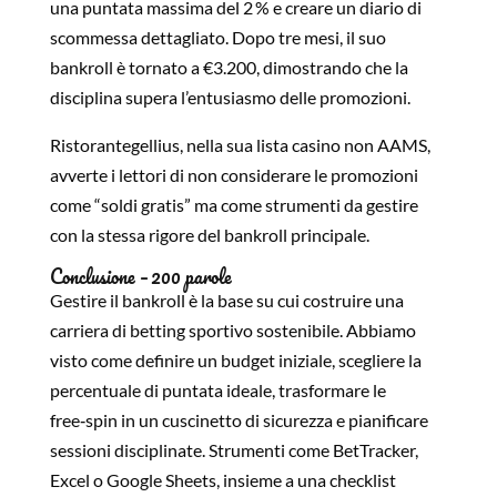
una puntata massima del 2 % e creare un diario di
scommessa dettagliato. Dopo tre mesi, il suo
bankroll è tornato a €3.200, dimostrando che la
disciplina supera l’entusiasmo delle promozioni.
Ristorantegellius, nella sua lista casino non AAMS,
avverte i lettori di non considerare le promozioni
come “soldi gratis” ma come strumenti da gestire
con la stessa rigore del bankroll principale.
Conclusione – 200 parole
Gestire il bankroll è la base su cui costruire una
carriera di betting sportivo sostenibile. Abbiamo
visto come definire un budget iniziale, scegliere la
percentuale di puntata ideale, trasformare le
free‑spin in un cuscinetto di sicurezza e pianificare
sessioni disciplinate. Strumenti come BetTracker,
Excel o Google Sheets, insieme a una checklist