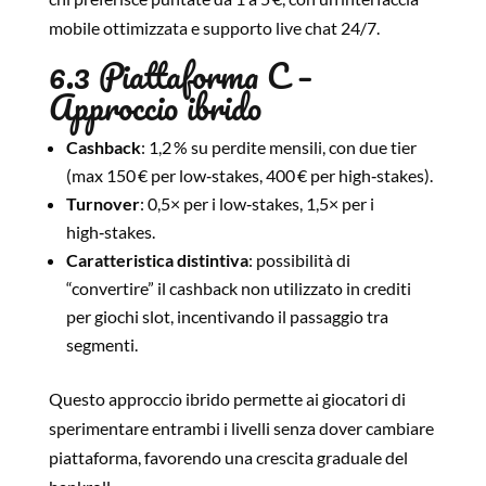
mobile ottimizzata e supporto live chat 24/7.
6.3 Piattaforma C –
Approccio ibrido
Cashback
: 1,2 % su perdite mensili, con due tier
(max 150 € per low‑stakes, 400 € per high‑stakes).
Turnover
: 0,5× per i low‑stakes, 1,5× per i
high‑stakes.
Caratteristica distintiva
: possibilità di
“convertire” il cashback non utilizzato in crediti
per giochi slot, incentivando il passaggio tra
segmenti.
Questo approccio ibrido permette ai giocatori di
sperimentare entrambi i livelli senza dover cambiare
piattaforma, favorendo una crescita graduale del