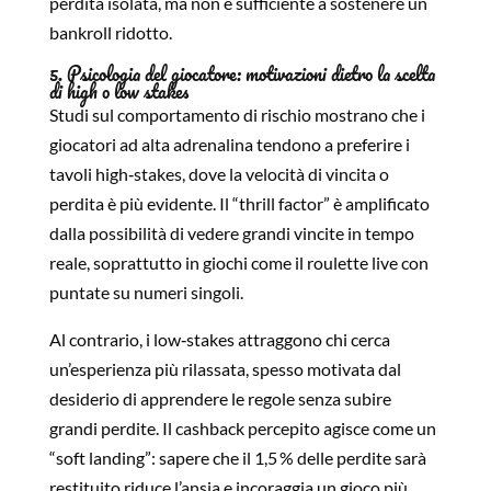
perdita isolata, ma non è sufficiente a sostenere un
bankroll ridotto.
5. Psicologia del giocatore: motivazioni dietro la scelta
di high o low stakes
Studi sul comportamento di rischio mostrano che i
giocatori ad alta adrenalina tendono a preferire i
tavoli high‑stakes, dove la velocità di vincita o
perdita è più evidente. Il “thrill factor” è amplificato
dalla possibilità di vedere grandi vincite in tempo
reale, soprattutto in giochi come il roulette live con
puntate su numeri singoli.
Al contrario, i low‑stakes attraggono chi cerca
un’esperienza più rilassata, spesso motivata dal
desiderio di apprendere le regole senza subire
grandi perdite. Il cashback percepito agisce come un
“soft landing”: sapere che il 1,5 % delle perdite sarà
restituito riduce l’ansia e incoraggia un gioco più