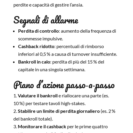
perdite e capacità di gestire l’ansia.
Segnali di allarme
Perdita di controllo
: aumento della frequenza di
scommesse impulsive.
Cashback ridotto
: percentuali di rimborso
inferiori al 0,5 % a causa di turnover insufficiente.
Bankroll in calo
: perdita di più del 15 % del
capitale in una singola settimana.
Piano d’azione passo‑a‑passo
Valutare il bankroll
e riallocare una parte (es.
10 %) per testare tavoli high‑stakes.
Stabilire un limite di perdita giornaliero
(es. 2 %
del bankroll totale).
Monitorare il cashback
per le prime quattro