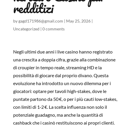
redditizi
by
gagd171986@gmail.com
|
May 25, 2026
|
Uncategorized
|
0 comments
Negli ultimi due anni i live casino hanno registrato
una crescita a doppia cifra, grazie alla combinazione
di croupier in tempo reale, streaming HD e la
possibilità di giocare dal proprio divano. Questa
evoluzione ha introdotto un nuovo dilemma per i
giocatori: optare per tavoli high‑stakes, dove le
puntate partono da 50 €, o per i più cauti low‑stakes,
con limiti di 1‑2 €. La scelta influenza non solo il
potenziale guadagno, ma anche la quantità di
cashback che i casinò restituiscono ai propri clienti.