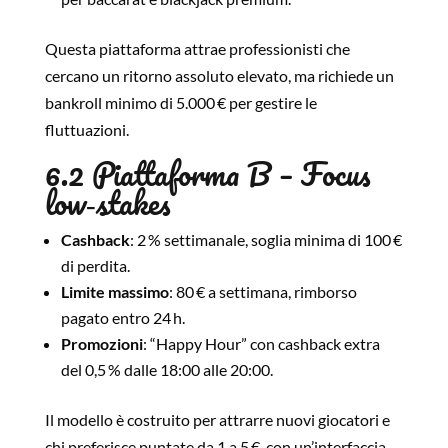
Questa piattaforma attrae professionisti che
cercano un ritorno assoluto elevato, ma richiede un
bankroll minimo di 5.000 € per gestire le
fluttuazioni.
6.2 Piattaforma B – Focus
low‑stakes
Cashback
: 2 % settimanale, soglia minima di 100 €
di perdita.
Limite massimo
: 80 € a settimana, rimborso
pagato entro 24 h.
Promozioni
: “Happy Hour” con cashback extra
del 0,5 % dalle 18:00 alle 20:00.
Il modello è costruito per attrarre nuovi giocatori e
chi preferisce puntate da 1 a 5 €, con un’interfaccia