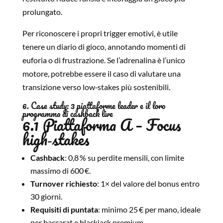
prolungato.
Per riconoscere i propri trigger emotivi, è utile
tenere un diario di gioco, annotando momenti di
euforia o di frustrazione. Se l’adrenalina è l’unico
motore, potrebbe essere il caso di valutare una
transizione verso low‑stakes più sostenibili.
6. Case study: 3 piattaforme leader e il loro
programma di cashback live
6.1 Piattaforma A – Focus
high‑stakes
Cashback
: 0,8 % su perdite mensili, con limite
massimo di 600 €.
Turnover richiesto
: 1× del valore del bonus entro
30 giorni.
Requisiti di puntata
: minimo 25 € per mano, ideale
per baccarat e blackjack premium.