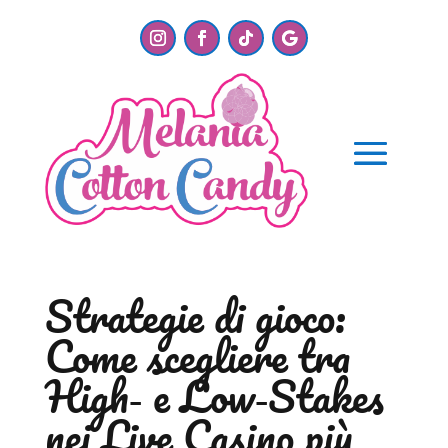
Strategie di gioco:
Come scegliere tra
High‑ e Low‑Stakes
nei Live Casino più