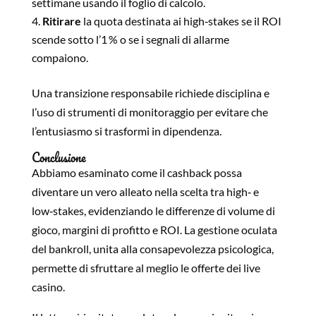
settimane usando il foglio di calcolo.
Ritirare
la quota destinata ai high‑stakes se il ROI
scende sotto l’1 % o se i segnali di allarme
compaiono.
Una transizione responsabile richiede disciplina e
l’uso di strumenti di monitoraggio per evitare che
l’entusiasmo si trasformi in dipendenza.
Conclusione
Abbiamo esaminato come il cashback possa
diventare un vero alleato nella scelta tra high‑ e
low‑stakes, evidenziando le differenze di volume di
gioco, margini di profitto e ROI. La gestione oculata
del bankroll, unita alla consapevolezza psicologica,
permette di sfruttare al meglio le offerte dei live
casino.