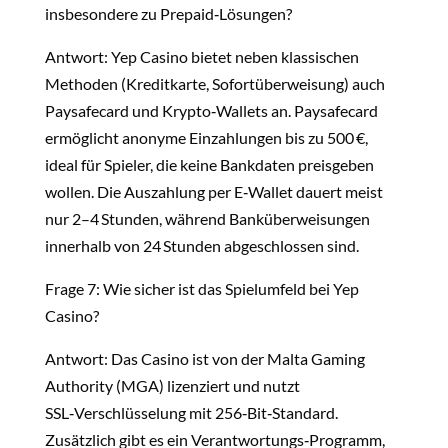
insbesondere zu Prepaid‑Lösungen?
Antwort: Yep Casino bietet neben klassischen
Methoden (Kreditkarte, Sofortüberweisung) auch
Paysafecard und Krypto‑Wallets an. Paysafecard
ermöglicht anonyme Einzahlungen bis zu 500 €,
ideal für Spieler, die keine Bankdaten preisgeben
wollen. Die Auszahlung per E‑Wallet dauert meist
nur 2–4 Stunden, während Banküberweisungen
innerhalb von 24 Stunden abgeschlossen sind.
Frage 7: Wie sicher ist das Spielumfeld bei Yep
Casino?
Antwort: Das Casino ist von der Malta Gaming
Authority (MGA) lizenziert und nutzt
SSL‑Verschlüsselung mit 256‑Bit‑Standard.
Zusätzlich gibt es ein Verantwortungs‑Programm,