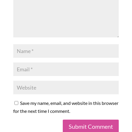
Save my name, email, and website in this browser
for the next time I comment.