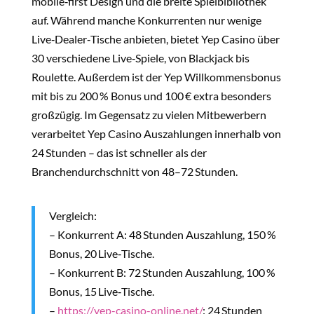
mobile‑first Design und die breite Spielbibliothek
auf. Während manche Konkurrenten nur wenige
Live‑Dealer‑Tische anbieten, bietet Yep Casino über
30 verschiedene Live‑Spiele, von Blackjack bis
Roulette. Außerdem ist der Yep Willkommensbonus
mit bis zu 200 % Bonus und 100 € extra besonders
großzügig. Im Gegensatz zu vielen Mitbewerbern
verarbeitet Yep Casino Auszahlungen innerhalb von
24 Stunden – das ist schneller als der
Branchendurchschnitt von 48–72 Stunden.
Vergleich:
– Konkurrent A: 48 Stunden Auszahlung, 150 %
Bonus, 20 Live‑Tische.
– Konkurrent B: 72 Stunden Auszahlung, 100 %
Bonus, 15 Live‑Tische.
–
https://yep-casino-online.net/
: 24 Stunden