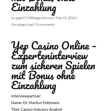
Einzahlung
by
gagd171986@gmail.com
|
Feb 21, 2026
|
Uncategorized
|
0 comments
Yep Casino Online –
Experteninterview
zum sicheren Spielen
mit Bonus ohne
Einzahlung
Interviewpartner:
Name: Dr. Markus Feldmann
Titel: Casino‑Industry Analyst