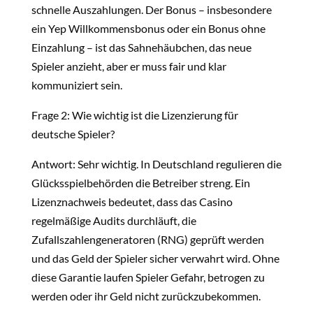
schnelle Auszahlungen. Der Bonus – insbesondere
ein Yep Willkommensbonus oder ein Bonus ohne
Einzahlung – ist das Sahnehäubchen, das neue
Spieler anzieht, aber er muss fair und klar
kommuniziert sein.
Frage 2: Wie wichtig ist die Lizenzierung für
deutsche Spieler?
Antwort: Sehr wichtig. In Deutschland regulieren die
Glücksspielbehörden die Betreiber streng. Ein
Lizenznachweis bedeutet, dass das Casino
regelmäßige Audits durchläuft, die
Zufallszahlengeneratoren (RNG) geprüft werden
und das Geld der Spieler sicher verwahrt wird. Ohne
diese Garantie laufen Spieler Gefahr, betrogen zu
werden oder ihr Geld nicht zurückzubekommen.