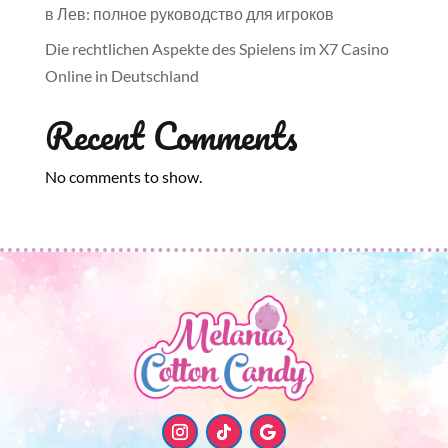
в Лев: полное руководство для игроков
Die rechtlichen Aspekte des Spielens im X7 Casino
Online in Deutschland
Recent Comments
No comments to show.