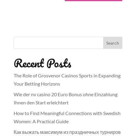
Search
Recent Posts
The Role of Grosvenor Casinos Sports in Expanding
Your Betting Horizons
Wie der nv casino 20 Euro Bonus ohne Einzahlung
Ihnen den Start erleichtert
How to Find Meaningful Connections with Swedish
Women: A Practical Guide
Как выжать максимум из праздничных турниров