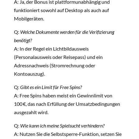
A: Ja, der Bonus ist plattformunabhängig und
funktioniert sowohl auf Desktop als auch auf
Mobilgeräten.
Q:
Welche Dokumente werden für die Verifizierung
benötigt?
A: In der Regel ein Lichtbildausweis
(Personalausweis oder Reisepass) und ein
Adressnachweis (Stromrechnung oder
Kontoauszug).
Q:
Gibt es ein Limit für Free Spins?
A: Free Spins haben meist ein Gewinnlimit von
100 €, das nach Erfüllung der Umsatzbedingungen
ausgezahlt wird.
Q:
Wie kann ich meine Spielsucht verhindern?
A: Nutzen Sie die Selbstsperre‑Funktion, setzen Sie