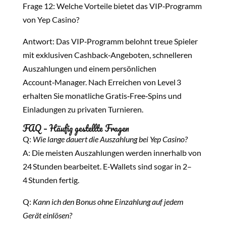
Frage 12: Welche Vorteile bietet das VIP‑Programm
von Yep Casino?
Antwort: Das VIP‑Programm belohnt treue Spieler
mit exklusiven Cashback‑Angeboten, schnelleren
Auszahlungen und einem persönlichen
Account‑Manager. Nach Erreichen von Level 3
erhalten Sie monatliche Gratis‑Free‑Spins und
Einladungen zu privaten Turnieren.
FAQ – Häufig gestellte Fragen
Q:
Wie lange dauert die Auszahlung bei Yep Casino?
A: Die meisten Auszahlungen werden innerhalb von
24 Stunden bearbeitet. E‑Wallets sind sogar in 2–
4 Stunden fertig.
Q:
Kann ich den Bonus ohne Einzahlung auf jedem
Gerät einlösen?