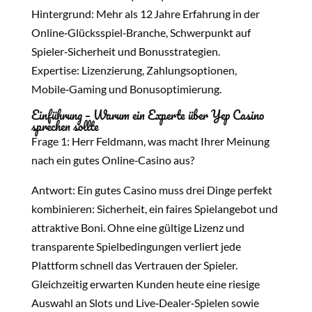
Hintergrund: Mehr als 12 Jahre Erfahrung in der
Online‑Glücksspiel‑Branche, Schwerpunkt auf
Spieler‑Sicherheit und Bonusstrategien.
Expertise: Lizenzierung, Zahlungsoptionen,
Mobile‑Gaming und Bonusoptimierung.
Einführung – Warum ein Experte über Yep Casino
sprechen sollte
Frage 1: Herr Feldmann, was macht Ihrer Meinung
nach ein gutes Online‑Casino aus?
Antwort: Ein gutes Casino muss drei Dinge perfekt
kombinieren: Sicherheit, ein faires Spielangebot und
attraktive Boni. Ohne eine gültige Lizenz und
transparente Spielbedingungen verliert jede
Plattform schnell das Vertrauen der Spieler.
Gleichzeitig erwarten Kunden heute eine riesige
Auswahl an Slots und Live‑Dealer‑Spielen sowie